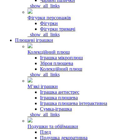
Чарівні палички
_show_all_links
Фігурки персонажів
Фігурки
Фігурки тримачі
_show_all_links
Плюшеві іграшки
Колекційний плюш
Іграшка мікроплюш
Зброя плюшева
Колекційний плюш
_show_all_links
Мʼякі іграшки
Іграшка антистрес
Іграшка плюшева
Іграшка плюшева інтерактивна
Сумка-іграшка
_show_all_links
Подушки та обіймашки
Плед
Подушка декоративна