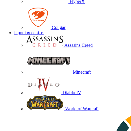
HyperX
Cougar
Ігрові всесвіти
Assasins Creed
Minecraft
Diablo IV
World of Warcraft