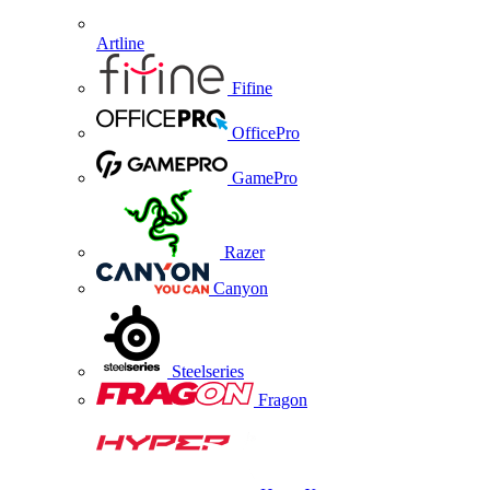
Artline
Fifine
OfficePro
GamePro
Razer
Canyon
Steelseries
Fragon