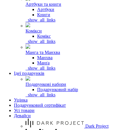
Артбуки та книги
Артбуки
Книги
_show_all_links
Комікси
Комікс
_show_all_links
Манга та Манхва
Манхва
Манґа
_show_all_links
Ідеї подарунків
Подарункові набори
Подарунковий набір
_show_all_links
Уцінка
Подарунковий сертифікат
Усі товари
Девайси
Dark Project