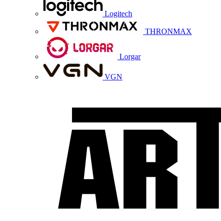
Logitech
THRONMAX
Lorgar
VGN