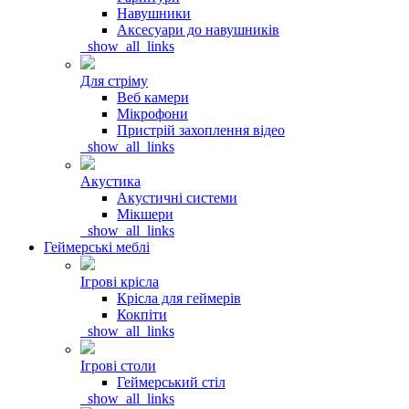
Навушники
Аксесуари до навушників
_show_all_links
Для стріму
Веб камери
Мікрофони
Пристрій захоплення відео
_show_all_links
Акустика
Акустичні системи
Мікшери
_show_all_links
Геймерські меблі
Ігрові крісла
Крісла для геймерів
Кокпіти
_show_all_links
Ігрові столи
Геймерський стіл
_show_all_links