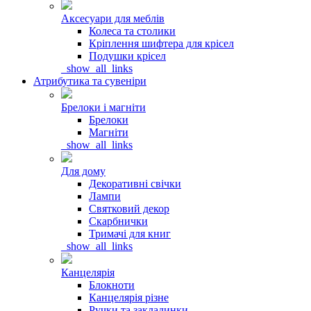
Аксесуари для меблів
Колеса та столики
Кріплення шифтера для крісел
Подушки крісел
_show_all_links
Атрибутика та сувеніри
Брелоки і магніти
Брелоки
Магніти
_show_all_links
Для дому
Декоративні свічки
Лампи
Святковий декор
Скарбнички
Тримачі для книг
_show_all_links
Канцелярія
Блокноти
Канцелярія різне
Ручки та закладинки