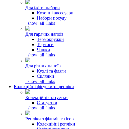
Для їжі та набори
Кухонні аксесуари
Набори посуду
_show_all_links
Для гарячих напоїв
Термокружки
Термоси
Чашки
_show_all_links
Для різних напоїв
Кухлі та фляги
Склянки
_show_all_links
Колекційні фігурки та репліки
Колекційні статуетки
Статуетки
_show_all_links
Репліки з фільмів та ігор
Колекційні репліки