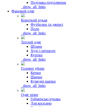
Подушка підголівник
_show_all_links
Фановий одяг
Короткий рукав
Футболки та джерсі
Поло
_show_all_links
Теплий одяг
Штани
Худі і світшоти
Куртки
_show_all_links
Головні убори
Кепки
Шапки
Кумедні шапки
_show_all_links
Одяг різне
Геймерські рукава
Для косплею