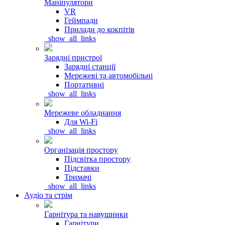
Маніпулятори
VR
Геймпади
Прилади до кокпітів
_show_all_links
Зарядні пристрої
Зарядні станції
Мережеві та автомобільні
Портативні
_show_all_links
Мережеве обладнання
Для Wi-Fi
_show_all_links
Організація простору
Підсвітка простору
Підставки
Тримачі
_show_all_links
Аудіо та стрім
Гарнітура та навушники
Гарнітури