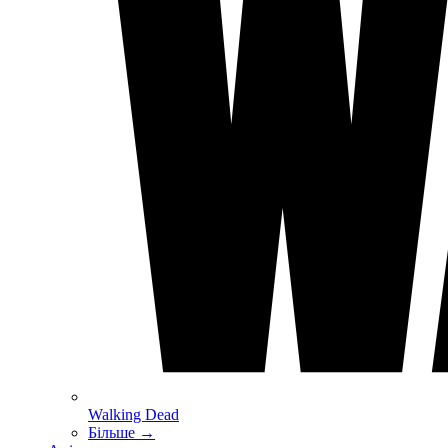
Walking Dead
Більше
→