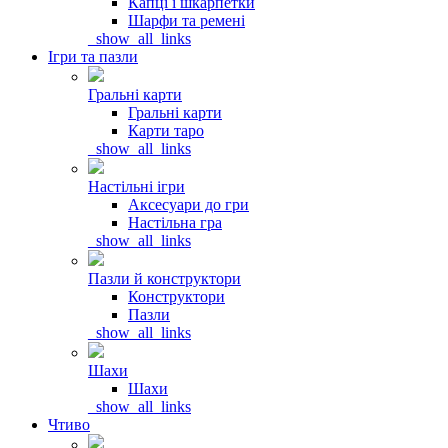
Капці і шкарпетки
Шарфи та ремені
_show_all_links
Ігри та пазли
Гральні карти
Гральні карти
Карти таро
_show_all_links
Настільні ігри
Аксесуари до гри
Настільна гра
_show_all_links
Пазли й конструктори
Конструктори
Пазли
_show_all_links
Шахи
Шахи
_show_all_links
Чтиво