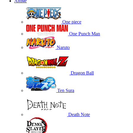
Аніме
One piece
One Punch Man
Naruto
Dragon Ball
Ten Sura
Death Note