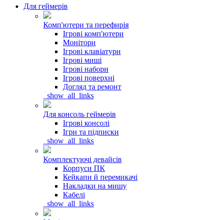
Для геймерів
Комп'ютери та перефирія
Ігрові комп'ютери
Монітори
Ігрові клавіатури
Ігрові миші
Ігрові набори
Ігрові поверхні
Догляд та ремонт
_show_all_links
Для консоль геймерів
Ігрові консолі
Ігри та підписки
_show_all_links
Комплектуючі девайсів
Корпуси ПК
Кейкапи й перемикачі
Накладки на мишу
Кабелі
_show_all_links