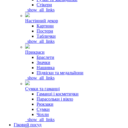
Стікери
_show_all_links
Настінний декор
Картини
Постери
Таблички
_show_all_links
Прикраси
Браслети
Значки
Нашивка
Підвіски та медальйони
_show_all_links
Сумки та гаманці
Гаманці і косметички
Парасольки і віяло
Рюкзаки
Сумки
Чохли
_show_all_links
Гіковий посуд