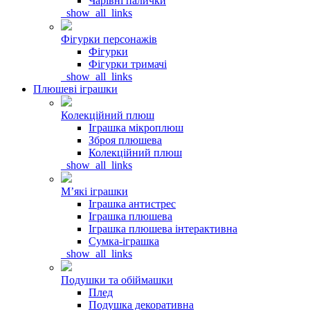
Чарівні палички
_show_all_links
Фігурки персонажів
Фігурки
Фігурки тримачі
_show_all_links
Плюшеві іграшки
Колекційний плюш
Іграшка мікроплюш
Зброя плюшева
Колекційний плюш
_show_all_links
Мʼякі іграшки
Іграшка антистрес
Іграшка плюшева
Іграшка плюшева інтерактивна
Сумка-іграшка
_show_all_links
Подушки та обіймашки
Плед
Подушка декоративна