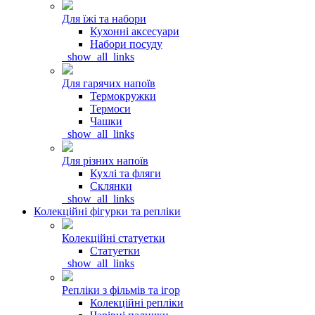
Для їжі та набори
Кухонні аксесуари
Набори посуду
_show_all_links
Для гарячих напоїв
Термокружки
Термоси
Чашки
_show_all_links
Для різних напоїв
Кухлі та фляги
Склянки
_show_all_links
Колекційні фігурки та репліки
Колекційні статуетки
Статуетки
_show_all_links
Репліки з фільмів та ігор
Колекційні репліки