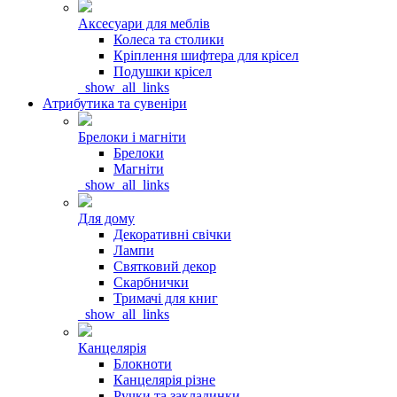
Аксесуари для меблів
Колеса та столики
Кріплення шифтера для крісел
Подушки крісел
_show_all_links
Атрибутика та сувеніри
Брелоки і магніти
Брелоки
Магніти
_show_all_links
Для дому
Декоративні свічки
Лампи
Святковий декор
Скарбнички
Тримачі для книг
_show_all_links
Канцелярія
Блокноти
Канцелярія різне
Ручки та закладинки