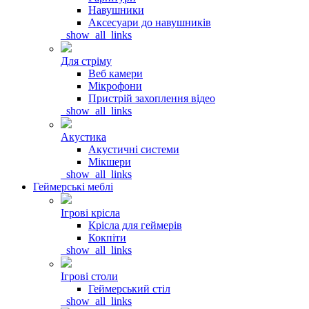
Навушники
Аксесуари до навушників
_show_all_links
Для стріму
Веб камери
Мікрофони
Пристрій захоплення відео
_show_all_links
Акустика
Акустичні системи
Мікшери
_show_all_links
Геймерські меблі
Ігрові крісла
Крісла для геймерів
Кокпіти
_show_all_links
Ігрові столи
Геймерський стіл
_show_all_links