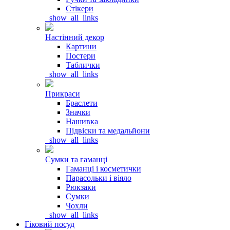
Стікери
_show_all_links
Настінний декор
Картини
Постери
Таблички
_show_all_links
Прикраси
Браслети
Значки
Нашивка
Підвіски та медальйони
_show_all_links
Сумки та гаманці
Гаманці і косметички
Парасольки і віяло
Рюкзаки
Сумки
Чохли
_show_all_links
Гіковий посуд