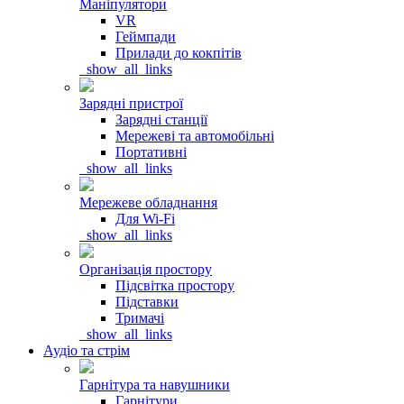
Маніпулятори
VR
Геймпади
Прилади до кокпітів
_show_all_links
Зарядні пристрої
Зарядні станції
Мережеві та автомобільні
Портативні
_show_all_links
Мережеве обладнання
Для Wi-Fi
_show_all_links
Організація простору
Підсвітка простору
Підставки
Тримачі
_show_all_links
Аудіо та стрім
Гарнітура та навушники
Гарнітури