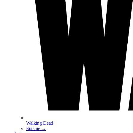
Walking Dead
Більше
→