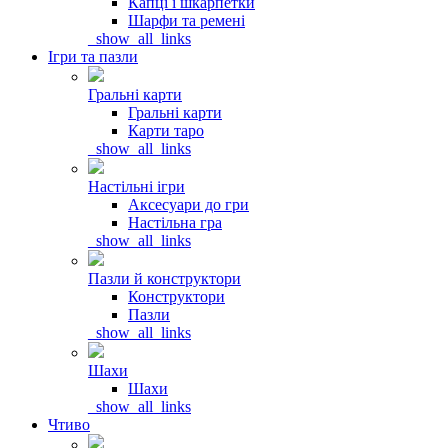
Капці і шкарпетки
Шарфи та ремені
_show_all_links
Ігри та пазли
Гральні карти
Гральні карти
Карти таро
_show_all_links
Настільні ігри
Аксесуари до гри
Настільна гра
_show_all_links
Пазли й конструктори
Конструктори
Пазли
_show_all_links
Шахи
Шахи
_show_all_links
Чтиво