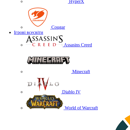
HyperX
Cougar
Ігрові всесвіти
Assasins Creed
Minecraft
Diablo IV
World of Warcraft