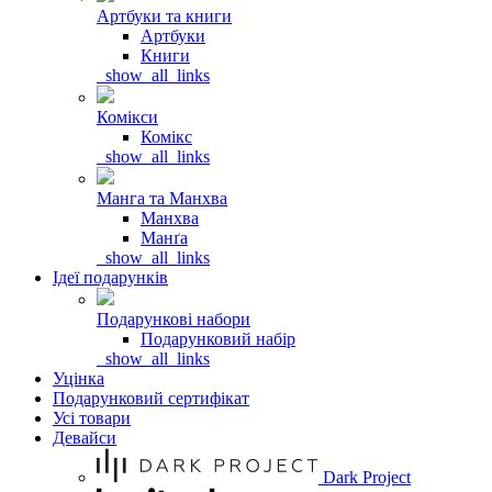
Артбуки та книги
Артбуки
Книги
_show_all_links
Комікси
Комікс
_show_all_links
Манга та Манхва
Манхва
Манґа
_show_all_links
Ідеї подарунків
Подарункові набори
Подарунковий набір
_show_all_links
Уцінка
Подарунковий сертифікат
Усі товари
Девайси
Dark Project