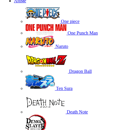
Аніме
One piece
One Punch Man
Naruto
Dragon Ball
Ten Sura
Death Note