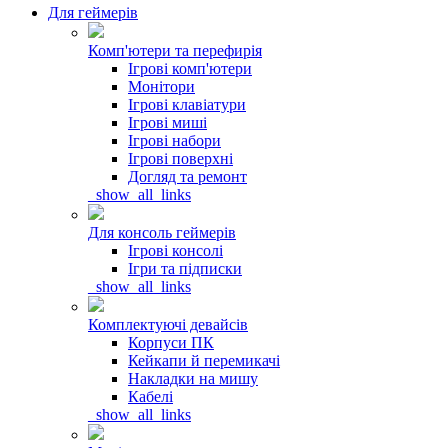
Для геймерів
Комп'ютери та перефирія
Ігрові комп'ютери
Монітори
Ігрові клавіатури
Ігрові миші
Ігрові набори
Ігрові поверхні
Догляд та ремонт
_show_all_links
Для консоль геймерів
Ігрові консолі
Ігри та підписки
_show_all_links
Комплектуючі девайсів
Корпуси ПК
Кейкапи й перемикачі
Накладки на мишу
Кабелі
_show_all_links