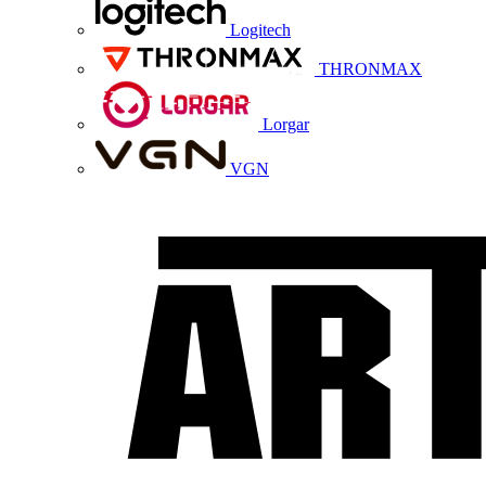
Logitech
THRONMAX
Lorgar
VGN