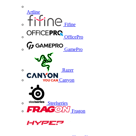
Artline
Fifine
OfficePro
GamePro
Razer
Canyon
Steelseries
Fragon