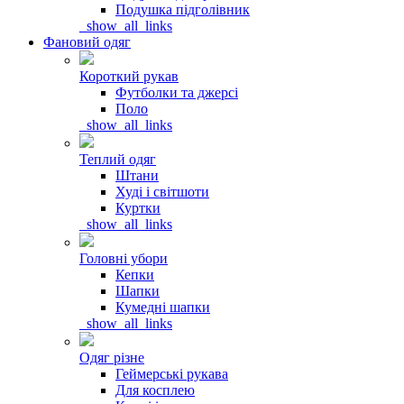
Подушка підголівник
_show_all_links
Фановий одяг
Короткий рукав
Футболки та джерсі
Поло
_show_all_links
Теплий одяг
Штани
Худі і світшоти
Куртки
_show_all_links
Головні убори
Кепки
Шапки
Кумедні шапки
_show_all_links
Одяг різне
Геймерські рукава
Для косплею