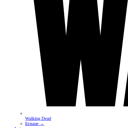
Walking Dead
Більше
→