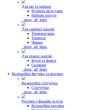
Для їжі та набори
Кухонні аксесуари
Набори посуду
_show_all_links
Для гарячих напоїв
Термокружки
Термоси
Чашки
_show_all_links
Для різних напоїв
Кухлі та фляги
Склянки
_show_all_links
Колекційні фігурки та репліки
Колекційні статуетки
Статуетки
_show_all_links
Репліки з фільмів та ігор
Колекційні репліки