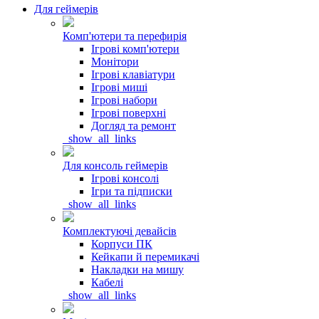
Для геймерів
Комп'ютери та перефирія
Ігрові комп'ютери
Монітори
Ігрові клавіатури
Ігрові миші
Ігрові набори
Ігрові поверхні
Догляд та ремонт
_show_all_links
Для консоль геймерів
Ігрові консолі
Ігри та підписки
_show_all_links
Комплектуючі девайсів
Корпуси ПК
Кейкапи й перемикачі
Накладки на мишу
Кабелі
_show_all_links