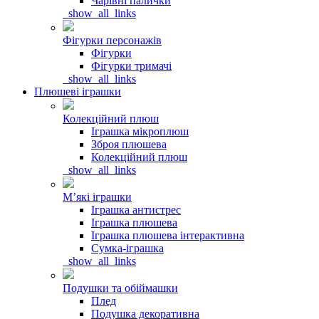
Чарівні палички
_show_all_links
Фігурки персонажів
Фігурки
Фігурки тримачі
_show_all_links
Плюшеві іграшки
Колекційний плюш
Іграшка мікроплюш
Зброя плюшева
Колекційний плюш
_show_all_links
Мʼякі іграшки
Іграшка антистрес
Іграшка плюшева
Іграшка плюшева інтерактивна
Сумка-іграшка
_show_all_links
Подушки та обіймашки
Плед
Подушка декоративна