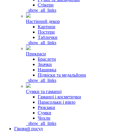
Стікери
_show_all_links
Настінний декор
Картини
Постери
Таблички
_show_all_links
Прикраси
Браслети
Значки
Нашивка
Підвіски та медальйони
_show_all_links
Сумки та гаманці
Гаманці і косметички
Парасольки і віяло
Рюкзаки
Сумки
Чохли
_show_all_links
Гіковий посуд