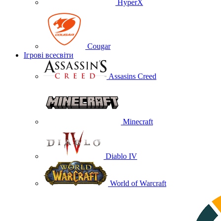
HyperX
Cougar
Ігрові всесвіти
Assasins Creed
Minecraft
Diablo IV
World of Warcraft