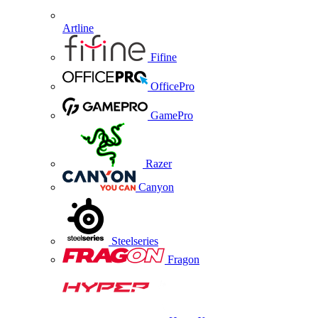
Artline
Fifine
OfficePro
GamePro
Razer
Canyon
Steelseries
Fragon