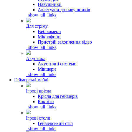
Навушники
Аксесуари до навушників
_show_all_links
Для стріму
Веб камери
Мікрофони
Пристрій захоплення відео
_show_all_links
Акустика
Акустичні системи
Мікшери
_show_all_links
Геймерські меблі
Ігрові крісла
Крісла для геймерів
Кокпіти
_show_all_links
Ігрові столи
Геймерський стіл
_show_all_links