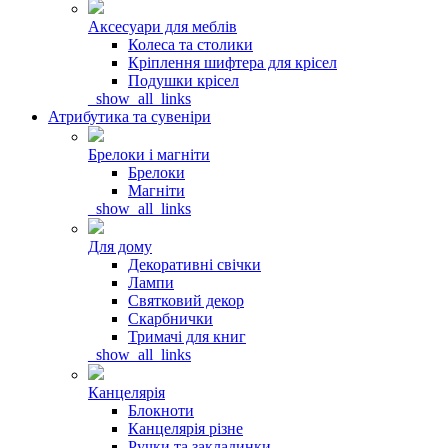
Аксесуари для меблів
Колеса та столики
Кріплення шифтера для крісел
Подушки крісел
_show_all_links
Атрибутика та сувеніри
Брелоки і магніти
Брелоки
Магніти
_show_all_links
Для дому
Декоративні свічки
Лампи
Святковий декор
Скарбнички
Тримачі для книг
_show_all_links
Канцелярія
Блокноти
Канцелярія різне
Ручки та закладинки