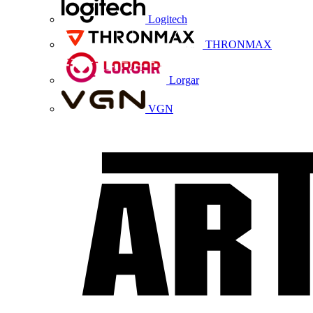
Logitech
THRONMAX
Lorgar
VGN