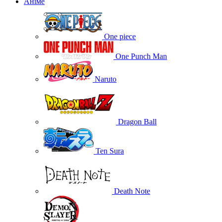
Аніме
One piece
One Punch Man
Naruto
Dragon Ball
Ten Sura
Death Note