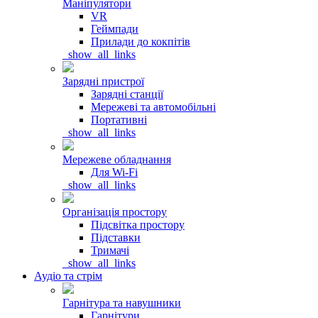
Маніпулятори
VR
Геймпади
Прилади до кокпітів
_show_all_links
Зарядні пристрої
Зарядні станції
Мережеві та автомобільні
Портативні
_show_all_links
Мережеве обладнання
Для Wi-Fi
_show_all_links
Організація простору
Підсвітка простору
Підставки
Тримачі
_show_all_links
Аудіо та стрім
Гарнітура та навушники
Гарнітури