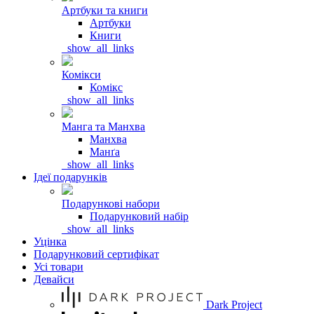
Артбуки та книги
Артбуки
Книги
_show_all_links
Комікси
Комікс
_show_all_links
Манга та Манхва
Манхва
Манґа
_show_all_links
Ідеї подарунків
Подарункові набори
Подарунковий набір
_show_all_links
Уцінка
Подарунковий сертифікат
Усі товари
Девайси
Dark Project