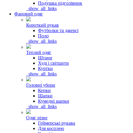
Подушка підголівник
_show_all_links
Фановий одяг
Короткий рукав
Футболки та джерсі
Поло
_show_all_links
Теплий одяг
Штани
Худі і світшоти
Куртки
_show_all_links
Головні убори
Кепки
Шапки
Кумедні шапки
_show_all_links
Одяг різне
Геймерські рукава
Для косплею