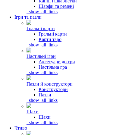
Капці і шкарпетки
Шарфи та ремені
_show_all_links
Ігри та пазли
Гральні карти
Гральні карти
Карти таро
_show_all_links
Настільні ігри
Аксесуари до гри
Настільна гра
_show_all_links
Пазли й конструктори
Конструктори
Пазли
_show_all_links
Шахи
Шахи
_show_all_links
Чтиво