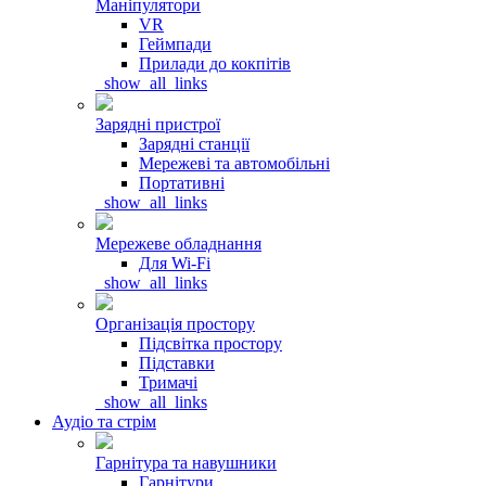
Маніпулятори
VR
Геймпади
Прилади до кокпітів
_show_all_links
Зарядні пристрої
Зарядні станції
Мережеві та автомобільні
Портативні
_show_all_links
Мережеве обладнання
Для Wi-Fi
_show_all_links
Організація простору
Підсвітка простору
Підставки
Тримачі
_show_all_links
Аудіо та стрім
Гарнітура та навушники
Гарнітури