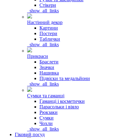
Стікери
_show_all_links
Настінний декор
Картини
Постери
Таблички
_show_all_links
Прикраси
Браслети
Значки
Нашивка
Підвіски та медальйони
_show_all_links
Сумки та гаманці
Гаманці і косметички
Парасольки і віяло
Рюкзаки
Сумки
Чохли
_show_all_links
Гіковий посуд