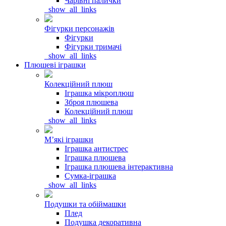
Чарівні палички
_show_all_links
Фігурки персонажів
Фігурки
Фігурки тримачі
_show_all_links
Плюшеві іграшки
Колекційний плюш
Іграшка мікроплюш
Зброя плюшева
Колекційний плюш
_show_all_links
Мʼякі іграшки
Іграшка антистрес
Іграшка плюшева
Іграшка плюшева інтерактивна
Сумка-іграшка
_show_all_links
Подушки та обіймашки
Плед
Подушка декоративна