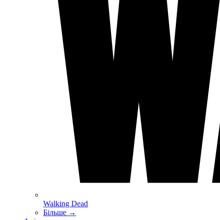
Walking Dead
Більше
→