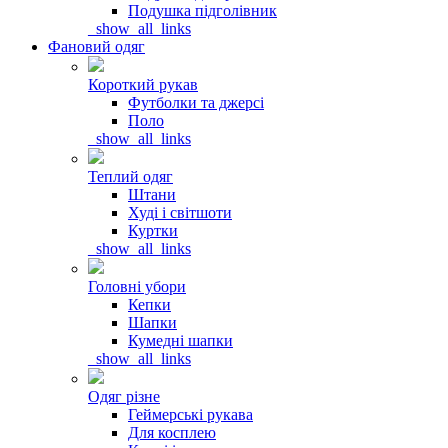
Подушка підголівник
_show_all_links
Фановий одяг
Короткий рукав
Футболки та джерсі
Поло
_show_all_links
Теплий одяг
Штани
Худі і світшоти
Куртки
_show_all_links
Головні убори
Кепки
Шапки
Кумедні шапки
_show_all_links
Одяг різне
Геймерські рукава
Для косплею