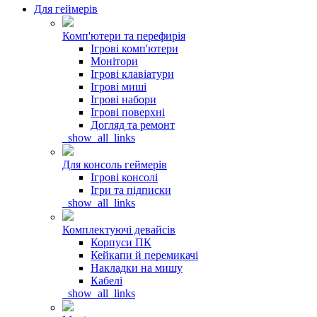
Для геймерів
Комп'ютери та перефирія
Ігрові комп'ютери
Монітори
Ігрові клавіатури
Ігрові миші
Ігрові набори
Ігрові поверхні
Догляд та ремонт
_show_all_links
Для консоль геймерів
Ігрові консолі
Ігри та підписки
_show_all_links
Комплектуючі девайсів
Корпуси ПК
Кейкапи й перемикачі
Накладки на мишу
Кабелі
_show_all_links