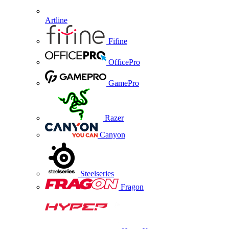
Artline
Fifine
OfficePro
GamePro
Razer
Canyon
Steelseries
Fragon