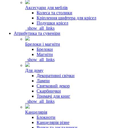
Аксесуари для меблів
Колеса та столики
Кріплення шифтера для крісел
Подушки крісел
_show_all_links
Атрибутика та сувеніри
Брелоки і магніти
Брелоки
Магніти
_show_all_links
Для дому
Декоративні свічки
Лампи
Святковий декор
Скарбнички
Тримачі для книг
_show_all_links
Канцелярія
Блокноти
Канцелярія різне
Ручки та закладинки