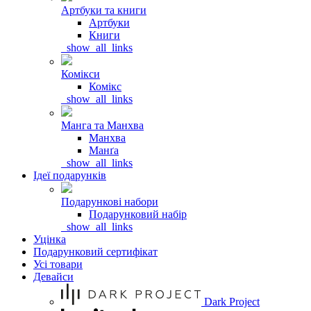
Артбуки та книги
Артбуки
Книги
_show_all_links
Комікси
Комікс
_show_all_links
Манга та Манхва
Манхва
Манґа
_show_all_links
Ідеї подарунків
Подарункові набори
Подарунковий набір
_show_all_links
Уцінка
Подарунковий сертифікат
Усі товари
Девайси
Dark Project