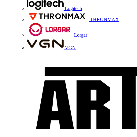
Logitech
THRONMAX
Lorgar
VGN