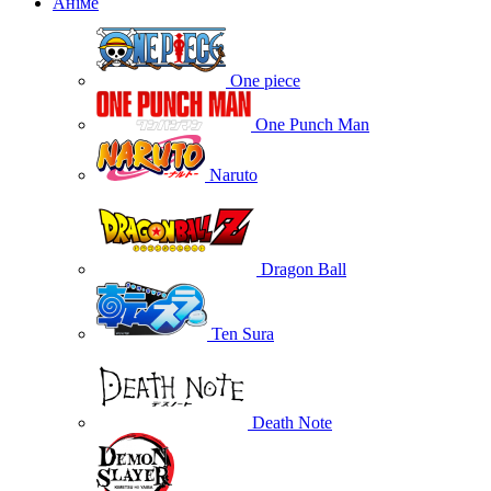
Аніме
One piece
One Punch Man
Naruto
Dragon Ball
Ten Sura
Death Note