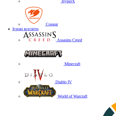
HyperX
Cougar
Ігрові всесвіти
Assasins Creed
Minecraft
Diablo IV
World of Warcraft