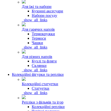
Для їжі та набори
Кухонні аксесуари
Набори посуду
_show_all_links
Для гарячих напоїв
Термокружки
Термоси
Чашки
_show_all_links
Для різних напоїв
Кухлі та фляги
Склянки
_show_all_links
Колекційні фігурки та репліки
Колекційні статуетки
Статуетки
_show_all_links
Репліки з фільмів та ігор
Колекційні репліки