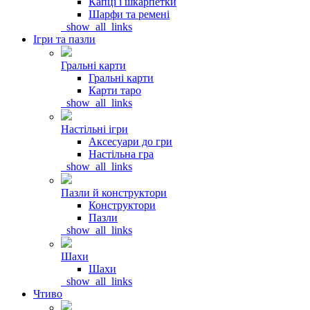
Капці і шкарпетки
Шарфи та ремені
_show_all_links
Ігри та пазли
Гральні карти
Гральні карти
Карти таро
_show_all_links
Настільні ігри
Аксесуари до гри
Настільна гра
_show_all_links
Пазли й конструктори
Конструктори
Пазли
_show_all_links
Шахи
Шахи
_show_all_links
Чтиво