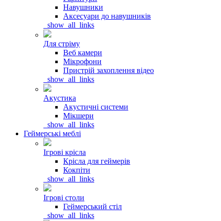
Навушники
Аксесуари до навушників
_show_all_links
Для стріму
Веб камери
Мікрофони
Пристрій захоплення відео
_show_all_links
Акустика
Акустичні системи
Мікшери
_show_all_links
Геймерські меблі
Ігрові крісла
Крісла для геймерів
Кокпіти
_show_all_links
Ігрові столи
Геймерський стіл
_show_all_links