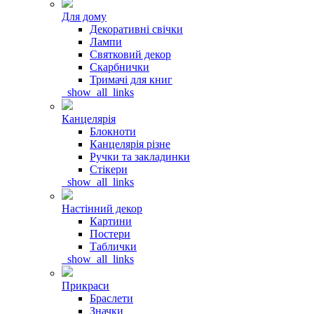
Для дому
Декоративні свічки
Лампи
Святковий декор
Скарбнички
Тримачі для книг
_show_all_links
Канцелярія
Блокноти
Канцелярія різне
Ручки та закладинки
Стікери
_show_all_links
Настінний декор
Картини
Постери
Таблички
_show_all_links
Прикраси
Браслети
Значки