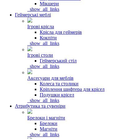
Мікшери
_show_all_links
Геймерські меблі
Ігрові крісла
Крісла для геймерів
Кокпіти
_show_all_links
Ігрові столи
Геймерський стіл
_show_all_links
Аксесуари для меблів
Колеса та столики
Кріплення шифтера для крісел
Подушки крісел
_show_all_links
Атрибутика та сувеніри
Брелоки і магніти
Брелоки
Магніти
_show_all_links