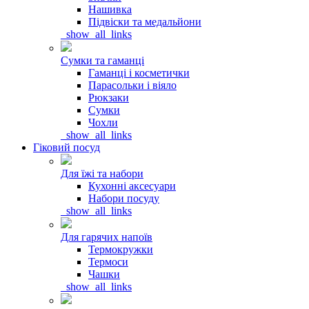
Нашивка
Підвіски та медальйони
_show_all_links
Сумки та гаманці
Гаманці і косметички
Парасольки і віяло
Рюкзаки
Сумки
Чохли
_show_all_links
Гіковий посуд
Для їжі та набори
Кухонні аксесуари
Набори посуду
_show_all_links
Для гарячих напоїв
Термокружки
Термоси
Чашки
_show_all_links