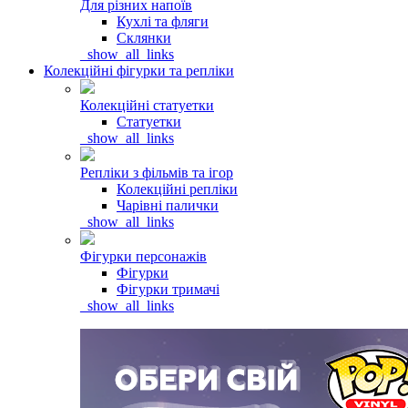
Для різних напоїв
Кухлі та фляги
Склянки
_show_all_links
Колекційні фігурки та репліки
Колекційні статуетки
Статуетки
_show_all_links
Репліки з фільмів та ігор
Колекційні репліки
Чарівні палички
_show_all_links
Фігурки персонажів
Фігурки
Фігурки тримачі
_show_all_links