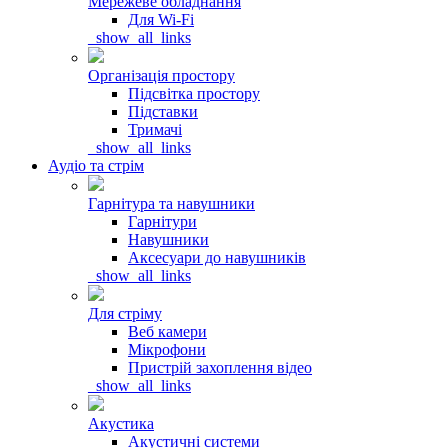
Мережеве обладнання
Для Wi-Fi
_show_all_links
Організація простору
Підсвітка простору
Підставки
Тримачі
_show_all_links
Аудіо та стрім
Гарнітура та навушники
Гарнітури
Навушники
Аксесуари до навушників
_show_all_links
Для стріму
Веб камери
Мікрофони
Пристрій захоплення відео
_show_all_links
Акустика
Акустичні системи