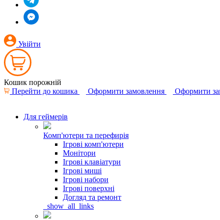
Увійти
Кошик порожній
Перейти до кошика
Оформити замовлення
Оформити за
Для геймерів
Комп'ютери та перефирія
Ігрові комп'ютери
Монітори
Ігрові клавіатури
Ігрові миші
Ігрові набори
Ігрові поверхні
Догляд та ремонт
_show_all_links