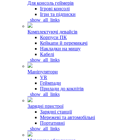
Для консоль геймерів
Ігрові консолі
Ігри та підписки
_show_all_links
Комплектуючі девайсів
Корпуси ПК
Кейкапи й перемикачі
Накладки на мишу
Кабелі
_show_all_links
Маніпулятори
VR
Геймпади
Прилади до кокпітів
_show_all_links
Зарядні пристрої
Зарядні станції
Мережеві та автомобільні
Портативні
_show_all_links