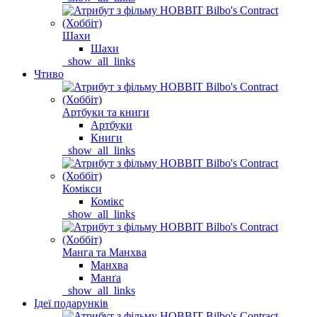
Шахи
Шахи
_show_all_links
Чтиво
Артбуки та книги
Артбуки
Книги
_show_all_links
Комікси
Комікс
_show_all_links
Манга та Манхва
Манхва
Манґа
_show_all_links
Ідеї подарунків