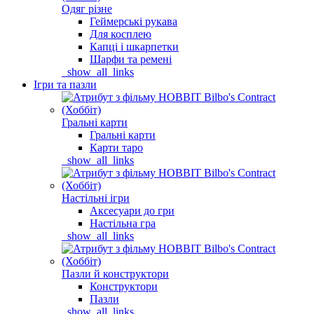
Одяг різне
Геймерські рукава
Для косплею
Капці і шкарпетки
Шарфи та ремені
_show_all_links
Ігри та пазли
Гральні карти
Гральні карти
Карти таро
_show_all_links
Настільні ігри
Аксесуари до гри
Настільна гра
_show_all_links
Пазли й конструктори
Конструктори
Пазли
_show_all_links