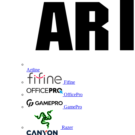
Artline
Fifine
OfficePro
GamePro
Razer