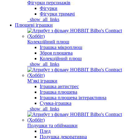
Фігурки персонажів
Фігурки
Фігурки тримачі
_show_all_links
Плюшеві іграшки
Колекційний плюш
Іграшка мікроплюш
Зброя плюшева
Колекційний плюш
_show_all_links
Мʼякі іграшки
Іграшка антистрес
Іграшка плюшева
Іграшка плюшева інтерактивна
Сумка-іграшка
_show_all_links
Подушки та обіймашки
Плед
Подушка декоративна