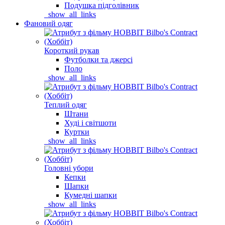
Подушка підголівник
_show_all_links
Фановий одяг
Короткий рукав
Футболки та джерсі
Поло
_show_all_links
Теплий одяг
Штани
Худі і світшоти
Куртки
_show_all_links
Головні убори
Кепки
Шапки
Кумедні шапки
_show_all_links