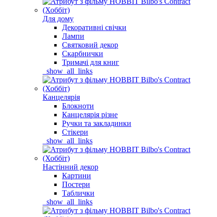
Для дому
Декоративні свічки
Лампи
Святковий декор
Скарбнички
Тримачі для книг
_show_all_links
Канцелярія
Блокноти
Канцелярія різне
Ручки та закладинки
Стікери
_show_all_links
Настінний декор
Картини
Постери
Таблички
_show_all_links