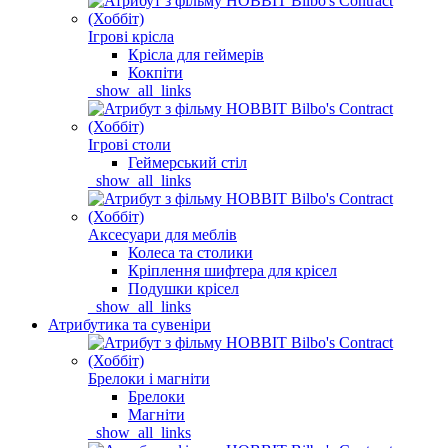
Ігрові крісла
Крісла для геймерів
Кокпіти
_show_all_links
Ігрові столи
Геймерський стіл
_show_all_links
Аксесуари для меблів
Колеса та столики
Кріплення шифтера для крісел
Подушки крісел
_show_all_links
Атрибутика та сувеніри
Брелоки і магніти
Брелоки
Магніти
_show_all_links