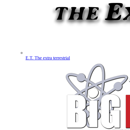
E.T. The extra terrestrial