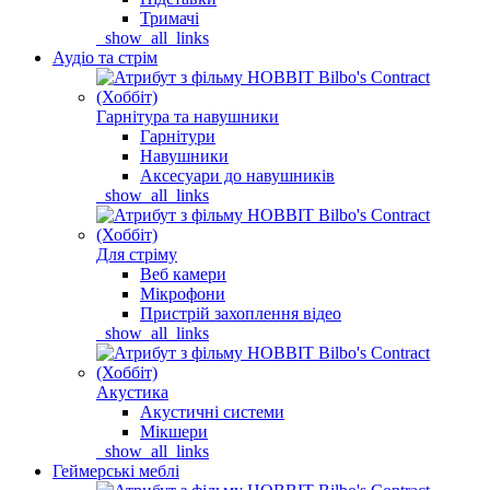
Тримачі
_show_all_links
Аудіо та стрім
Гарнітура та навушники
Гарнітури
Навушники
Аксесуари до навушників
_show_all_links
Для стріму
Веб камери
Мікрофони
Пристрій захоплення відео
_show_all_links
Акустика
Акустичні системи
Мікшери
_show_all_links
Геймерські меблі