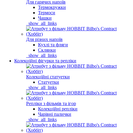
Для гарячих напоїв
Термокружки
Термоси
Чашки
_show_all_links
Для різних напоїв
Кухлі та фляги
Склянки
_show_all_links
Колекційні фігурки та репліки
Колекційні статуетки
Статуетки
_show_all_links
Репліки з фільмів та ігор
Колекційні репліки
Чарівні палички
_show_all_links