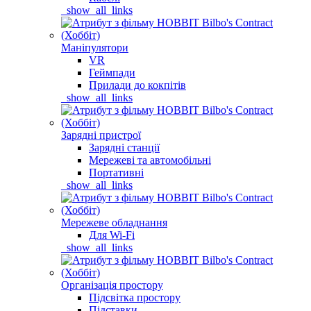
_show_all_links
Маніпулятори
VR
Геймпади
Прилади до кокпітів
_show_all_links
Зарядні пристрої
Зарядні станції
Мережеві та автомобільні
Портативні
_show_all_links
Мережеве обладнання
Для Wi-Fi
_show_all_links
Організація простору
Підсвітка простору
Підставки