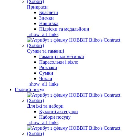
Прикраси
Браслети
Значки
Нашивка
Підвіски та медальйони
_show_all_links
Сумки та гаманці
Гаманці і косметички
Парасольки і віяло
Рюкзаки
Сумки
Чохли
_show_all_links
Гіковий посуд
Для їжі та набори
Кухонні аксесуари
Набори посуду
_show_all_links