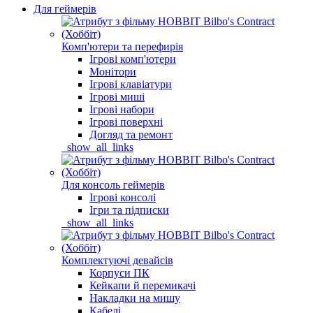
Для геймерів
Комп'ютери та перефирія
Ігрові комп'ютери
Монітори
Ігрові клавіатури
Ігрові миші
Ігрові набори
Ігрові поверхні
Догляд та ремонт
_show_all_links
Для консоль геймерів
Ігрові консолі
Ігри та підписки
_show_all_links
Комплектуючі девайсів
Корпуси ПК
Кейкапи й перемикачі
Накладки на мишу
Кабелі