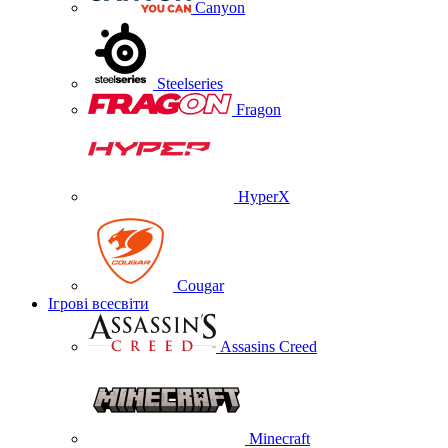
Canyon
Steelseries
Fragon
HyperX
Cougar
Ігрові всесвіти
Assasins Creed
Minecraft