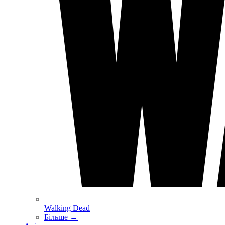
Walking Dead
Більше
→