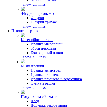
Чарівні палички
_show_all_links
Фігурки персонажів
Фігурки
Фігурки тримачі
_show_all_links
Плюшеві іграшки
Колекційний плюш
Іграшка мікроплюш
Зброя плюшева
Колекційний плюш
_show_all_links
Мʼякі іграшки
Іграшка антистрес
Іграшка плюшева
Іграшка плюшева інтерактивна
Сумка-іграшка
_show_all_links
Подушки та обіймашки
Плед
Подушка декоративна