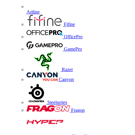
Artline
Fifine
OfficePro
GamePro
Razer
Canyon
Steelseries
Fragon