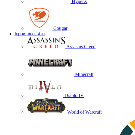
HyperX
Cougar
Ігрові всесвіти
Assasins Creed
Minecraft
Diablo IV
World of Warcraft