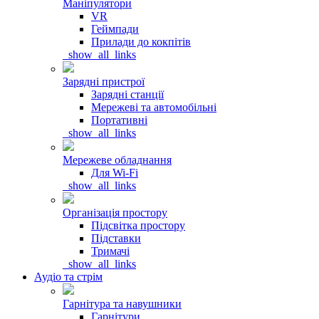
Маніпулятори
VR
Геймпади
Прилади до кокпітів
_show_all_links
Зарядні пристрої
Зарядні станції
Мережеві та автомобільні
Портативні
_show_all_links
Мережеве обладнання
Для Wi-Fi
_show_all_links
Організація простору
Підсвітка простору
Підставки
Тримачі
_show_all_links
Аудіо та стрім
Гарнітура та навушники
Гарнітури