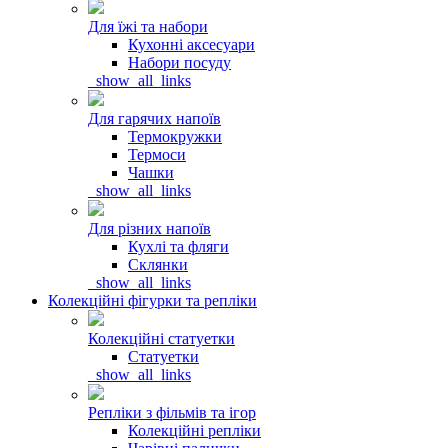
Для їжі та набори
Кухонні аксесуари
Набори посуду
_show_all_links
Для гарячих напоїв
Термокружки
Термоси
Чашки
_show_all_links
Для різних напоїв
Кухлі та фляги
Склянки
_show_all_links
Колекційні фігурки та репліки
Колекційні статуетки
Статуетки
_show_all_links
Репліки з фільмів та ігор
Колекційні репліки