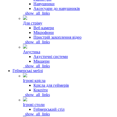
Навушники
Аксесуари до навушників
_show_all_links
Для стріму
Веб камери
Мікрофони
Пристрій захоплення відео
_show_all_links
Акустика
Акустичні системи
Мікшери
_show_all_links
Геймерські меблі
Ігрові крісла
Крісла для геймерів
Кокпіти
_show_all_links
Ігрові столи
Геймерський стіл
_show_all_links