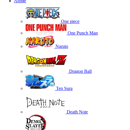
Аніме
One piece
One Punch Man
Naruto
Dragon Ball
Ten Sura
Death Note