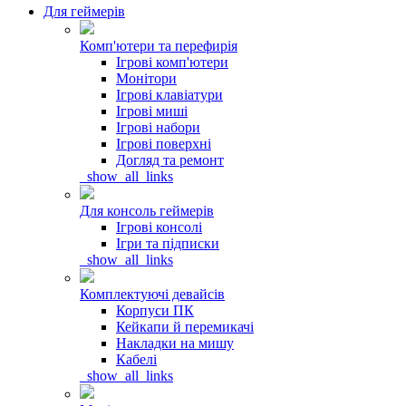
Для геймерів
Комп'ютери та перефирія
Ігрові комп'ютери
Монітори
Ігрові клавіатури
Ігрові миші
Ігрові набори
Ігрові поверхні
Догляд та ремонт
_show_all_links
Для консоль геймерів
Ігрові консолі
Ігри та підписки
_show_all_links
Комплектуючі девайсів
Корпуси ПК
Кейкапи й перемикачі
Накладки на мишу
Кабелі
_show_all_links