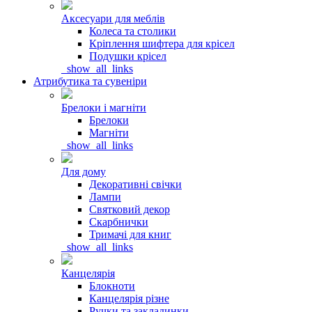
Аксесуари для меблів
Колеса та столики
Кріплення шифтера для крісел
Подушки крісел
_show_all_links
Атрибутика та сувеніри
Брелоки і магніти
Брелоки
Магніти
_show_all_links
Для дому
Декоративні свічки
Лампи
Святковий декор
Скарбнички
Тримачі для книг
_show_all_links
Канцелярія
Блокноти
Канцелярія різне
Ручки та закладинки