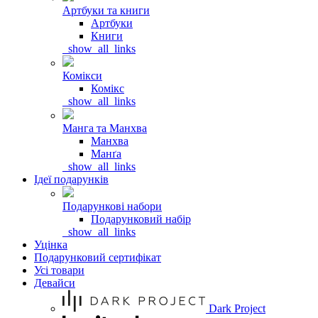
Артбуки та книги
Артбуки
Книги
_show_all_links
Комікси
Комікс
_show_all_links
Манга та Манхва
Манхва
Манґа
_show_all_links
Ідеї подарунків
Подарункові набори
Подарунковий набір
_show_all_links
Уцінка
Подарунковий сертифікат
Усі товари
Девайси
Dark Project