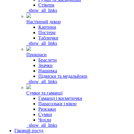
Стікери
_show_all_links
Настінний декор
Картини
Постери
Таблички
_show_all_links
Прикраси
Браслети
Значки
Нашивка
Підвіски та медальйони
_show_all_links
Сумки та гаманці
Гаманці і косметички
Парасольки і віяло
Рюкзаки
Сумки
Чохли
_show_all_links
Гіковий посуд