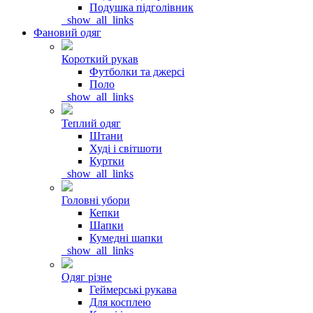
Подушка підголівник
_show_all_links
Фановий одяг
Короткий рукав
Футболки та джерсі
Поло
_show_all_links
Теплий одяг
Штани
Худі і світшоти
Куртки
_show_all_links
Головні убори
Кепки
Шапки
Кумедні шапки
_show_all_links
Одяг різне
Геймерські рукава
Для косплею