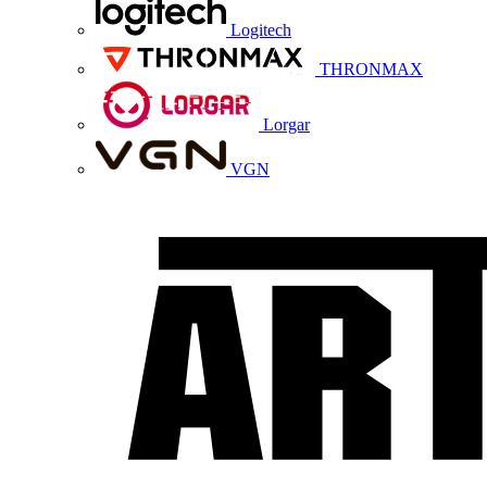
Logitech
THRONMAX
Lorgar
VGN