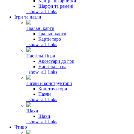
Капці і шкарпетки
Шарфи та ремені
_show_all_links
Ігри та пазли
Гральні карти
Гральні карти
Карти таро
_show_all_links
Настільні ігри
Аксесуари до гри
Настільна гра
_show_all_links
Пазли й конструктори
Конструктори
Пазли
_show_all_links
Шахи
Шахи
_show_all_links
Чтиво