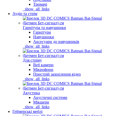
Тримачі
_show_all_links
Аудіо та стрім
Гарнітура та навушники
Гарнітури
Навушники
Аксесуари до навушників
_show_all_links
Для стріму
Веб камери
Мікрофони
Пристрій захоплення відео
_show_all_links
Акустика
Акустичні системи
Мікшери
_show_all_links
Геймерські меблі