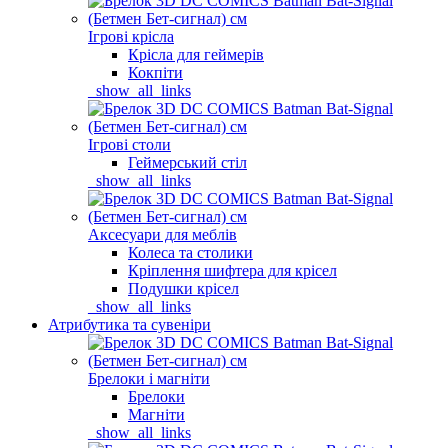
Ігрові крісла
Крісла для геймерів
Кокпіти
_show_all_links
Ігрові столи
Геймерський стіл
_show_all_links
Аксесуари для меблів
Колеса та столики
Кріплення шифтера для крісел
Подушки крісел
_show_all_links
Атрибутика та сувеніри
Брелоки і магніти
Брелоки
Магніти
_show_all_links