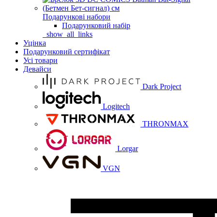
Подарункові набори
Подарунковий набір
_show_all_links
Уцінка
Подарунковий сертифікат
Усі товари
Девайси
Dark Project
Logitech
THRONMAX
Lorgar
VGN