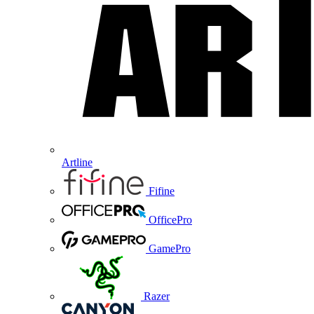
Artline
Fifine
OfficePro
GamePro
Razer