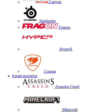
Canyon
Steelseries
Fragon
HyperX
Cougar
Ігрові всесвіти
Assasins Creed
Minecraft