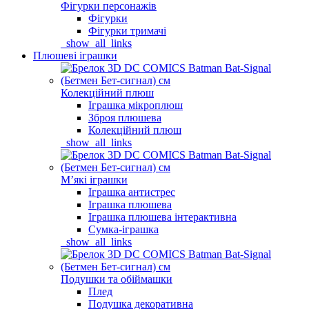
Фігурки персонажів
Фігурки
Фігурки тримачі
_show_all_links
Плюшеві іграшки
Колекційний плюш
Іграшка мікроплюш
Зброя плюшева
Колекційний плюш
_show_all_links
Мʼякі іграшки
Іграшка антистрес
Іграшка плюшева
Іграшка плюшева інтерактивна
Сумка-іграшка
_show_all_links
Подушки та обіймашки
Плед
Подушка декоративна