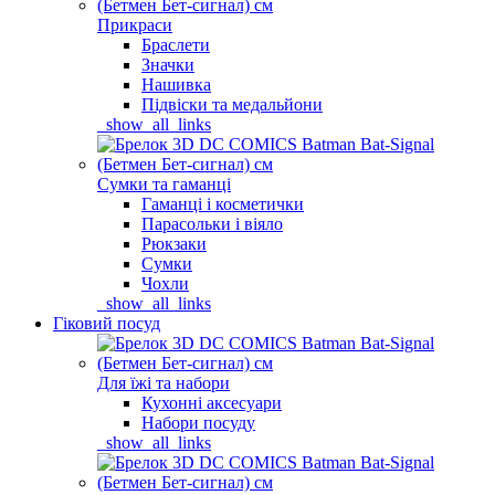
Прикраси
Браслети
Значки
Нашивка
Підвіски та медальйони
_show_all_links
Сумки та гаманці
Гаманці і косметички
Парасольки і віяло
Рюкзаки
Сумки
Чохли
_show_all_links
Гіковий посуд
Для їжі та набори
Кухонні аксесуари
Набори посуду
_show_all_links