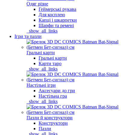
Одяг різне
Геймерські рукава
Для косплею
Капці і шкарпетки
Шарфи та ремені
_show_all_links
Ігри та пазли
Гральні карти
Гральні карти
Карти таро
_show_all_links
Настільні ігри
Аксесуари до гри
Настільна гра
_show_all_links
Пазли й конструктори
Конструктори
Пазли
_show_all_links