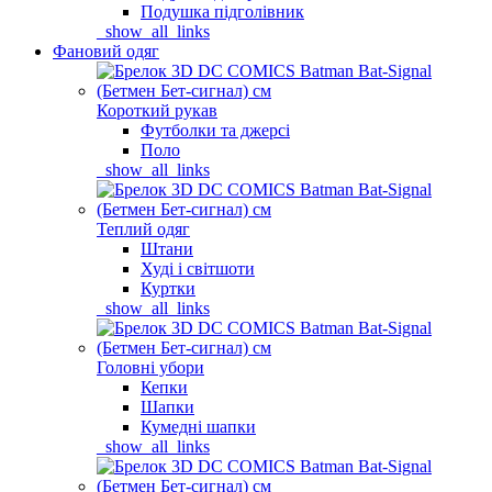
Подушка підголівник
_show_all_links
Фановий одяг
Короткий рукав
Футболки та джерсі
Поло
_show_all_links
Теплий одяг
Штани
Худі і світшоти
Куртки
_show_all_links
Головні убори
Кепки
Шапки
Кумедні шапки
_show_all_links