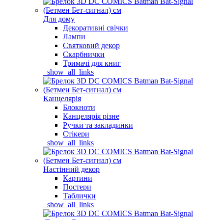
Для дому
Декоративні свічки
Лампи
Святковий декор
Скарбнички
Тримачі для книг
_show_all_links
Канцелярія
Блокноти
Канцелярія різне
Ручки та закладинки
Стікери
_show_all_links
Настінний декор
Картини
Постери
Таблички
_show_all_links