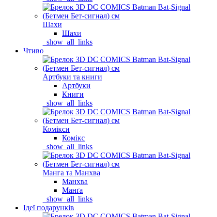
Шахи
Шахи
_show_all_links
Чтиво
Артбуки та книги
Артбуки
Книги
_show_all_links
Комікси
Комікс
_show_all_links
Манга та Манхва
Манхва
Манґа
_show_all_links
Ідеї подарунків