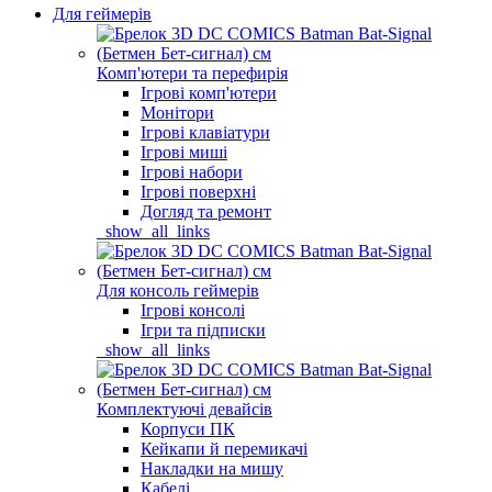
Для геймерів
Комп'ютери та перефирія
Ігрові комп'ютери
Монітори
Ігрові клавіатури
Ігрові миші
Ігрові набори
Ігрові поверхні
Догляд та ремонт
_show_all_links
Для консоль геймерів
Ігрові консолі
Ігри та підписки
_show_all_links
Комплектуючі девайсів
Корпуси ПК
Кейкапи й перемикачі
Накладки на мишу
Кабелі