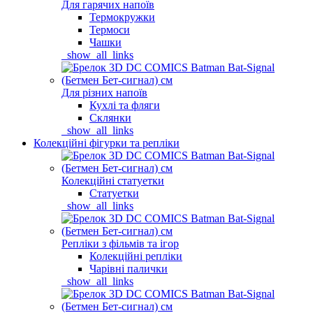
Для гарячих напоїв
Термокружки
Термоси
Чашки
_show_all_links
Для різних напоїв
Кухлі та фляги
Склянки
_show_all_links
Колекційні фігурки та репліки
Колекційні статуетки
Статуетки
_show_all_links
Репліки з фільмів та ігор
Колекційні репліки
Чарівні палички
_show_all_links