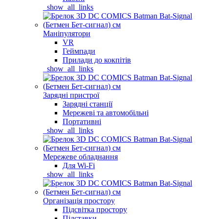
_show_all_links
Маніпулятори
VR
Геймпади
Прилади до кокпітів
_show_all_links
Зарядні пристрої
Зарядні станції
Мережеві та автомобільні
Портативні
_show_all_links
Мережеве обладнання
Для Wi-Fi
_show_all_links
Організація простору
Підсвітка простору
Підставки