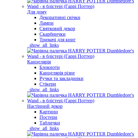
Для дому
Декоративні свічки
Лампи
Святковий декор
Скарбнички
Тримачі для книг
_show_all_links
Канцелярія
Блокноти
Канцелярія різне
Ручки та закладинки
Стікери
_show_all_links
Настінний декор
Картини
Постери
Таблички
_show_all_links