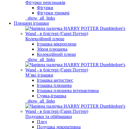
Фігурки персонажів
Фігурки
Фігурки тримачі
_show_all_links
Плюшеві іграшки
Колекційний плюш
Іграшка мікроплюш
Зброя плюшева
Колекційний плюш
_show_all_links
Мʼякі іграшки
Іграшка антистрес
Іграшка плюшева
Іграшка плюшева інтерактивна
Сумка-іграшка
_show_all_links
Подушки та обіймашки
Плед
Подушка декоративна