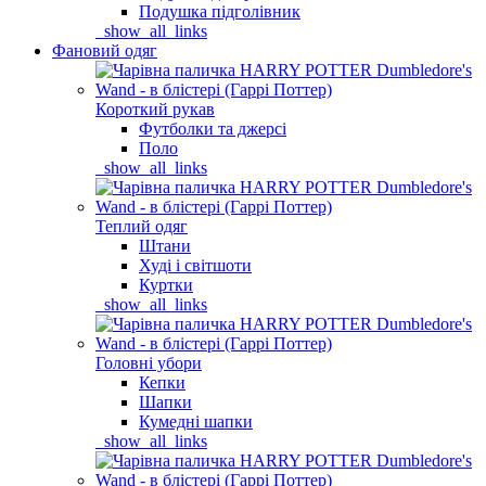
Подушка підголівник
_show_all_links
Фановий одяг
Короткий рукав
Футболки та джерсі
Поло
_show_all_links
Теплий одяг
Штани
Худі і світшоти
Куртки
_show_all_links
Головні убори
Кепки
Шапки
Кумедні шапки
_show_all_links