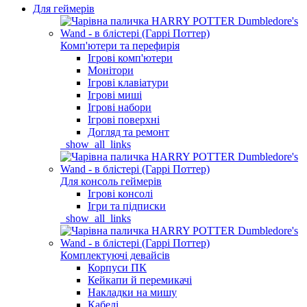
Для геймерів
Комп'ютери та перефирія
Ігрові комп'ютери
Монітори
Ігрові клавіатури
Ігрові миші
Ігрові набори
Ігрові поверхні
Догляд та ремонт
_show_all_links
Для консоль геймерів
Ігрові консолі
Ігри та підписки
_show_all_links
Комплектуючі девайсів
Корпуси ПК
Кейкапи й перемикачі
Накладки на мишу
Кабелі