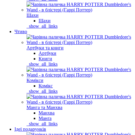
Шахи
Шахи
_show_all_links
Чтиво
Артбуки та книги
Артбуки
Книги
_show_all_links
Комікси
Комікс
_show_all_links
Манга та Манхва
Манхва
Манґа
_show_all_links
Ідеї подарунків