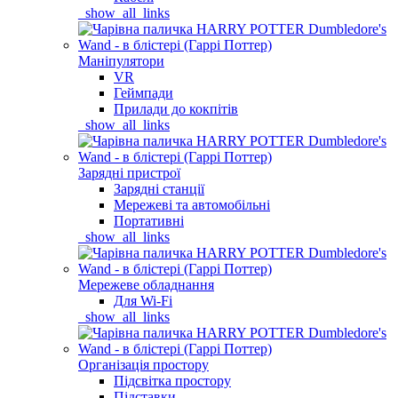
_show_all_links
Маніпулятори
VR
Геймпади
Прилади до кокпітів
_show_all_links
Зарядні пристрої
Зарядні станції
Мережеві та автомобільні
Портативні
_show_all_links
Мережеве обладнання
Для Wi-Fi
_show_all_links
Організація простору
Підсвітка простору
Підставки