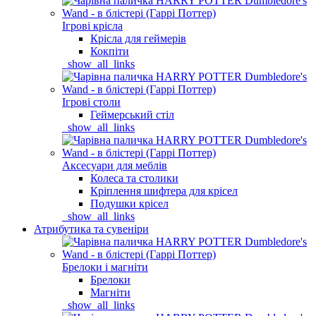
Ігрові крісла
Крісла для геймерів
Кокпіти
_show_all_links
Ігрові столи
Геймерський стіл
_show_all_links
Аксесуари для меблів
Колеса та столики
Кріплення шифтера для крісел
Подушки крісел
_show_all_links
Атрибутика та сувеніри
Брелоки і магніти
Брелоки
Магніти
_show_all_links