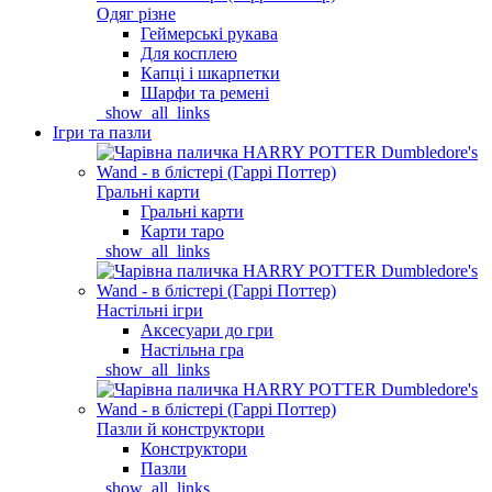
Одяг різне
Геймерські рукава
Для косплею
Капці і шкарпетки
Шарфи та ремені
_show_all_links
Ігри та пазли
Гральні карти
Гральні карти
Карти таро
_show_all_links
Настільні ігри
Аксесуари до гри
Настільна гра
_show_all_links
Пазли й конструктори
Конструктори
Пазли
_show_all_links