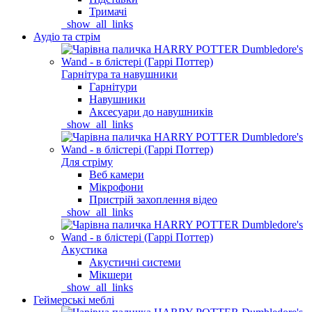
Тримачі
_show_all_links
Аудіо та стрім
Гарнітура та навушники
Гарнітури
Навушники
Аксесуари до навушників
_show_all_links
Для стріму
Веб камери
Мікрофони
Пристрій захоплення відео
_show_all_links
Акустика
Акустичні системи
Мікшери
_show_all_links
Геймерські меблі