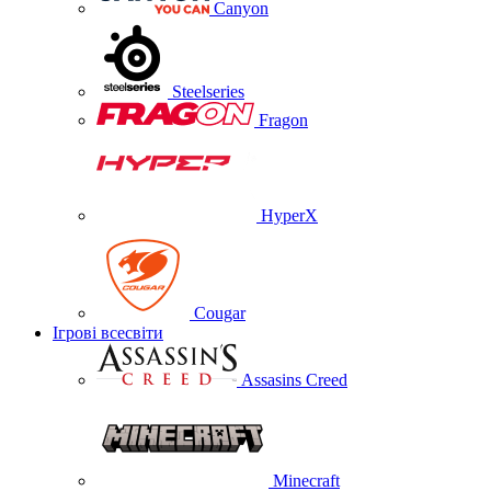
Canyon
Steelseries
Fragon
HyperX
Cougar
Ігрові всесвіти
Assasins Creed
Minecraft