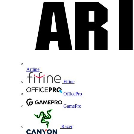
Artline
Fifine
OfficePro
GamePro
Razer