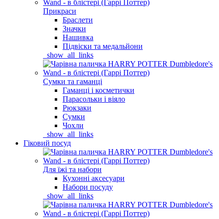
Прикраси
Браслети
Значки
Нашивка
Підвіски та медальйони
_show_all_links
Сумки та гаманці
Гаманці і косметички
Парасольки і віяло
Рюкзаки
Сумки
Чохли
_show_all_links
Гіковий посуд
Для їжі та набори
Кухонні аксесуари
Набори посуду
_show_all_links