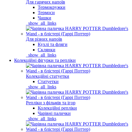
Для гарячих напоїв
Термокружки
Термоси
Чашки
_show_all_links
Для різних напоїв
Кухлі та фляги
Склянки
_show_all_links
Колекційні фігурки та репліки
Колекційні статуетки
Статуетки
_show_all_links
Репліки з фільмів та ігор
Колекційні репліки
Чарівні палички
_show_all_links