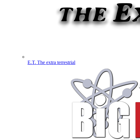
E.T. The extra terrestrial