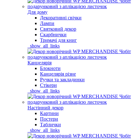
Для дому
Декоративні свічки
Лампи
Святковий декор
Скарбнички
Тримачі для книг
_show_all_links
Канцелярія
Блокноти
Канцелярія різне
Ручки та закладинки
Стікери
_show_all_links
Настінний декор
Картини
Постери
Таблички
_show_all_links