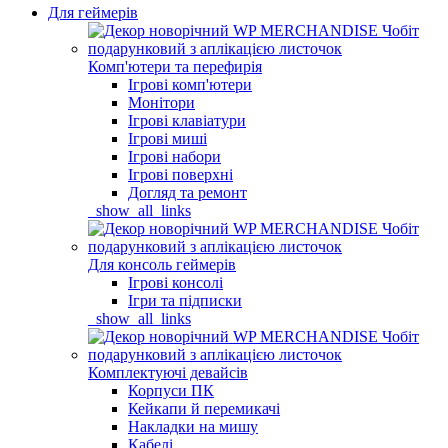
Для геймерів
Комп'ютери та перефирія
Ігрові комп'ютери
Монітори
Ігрові клавіатури
Ігрові миші
Ігрові набори
Ігрові поверхні
Догляд та ремонт
_show_all_links
Для консоль геймерів
Ігрові консолі
Ігри та підписки
_show_all_links
Комплектуючі девайсів
Корпуси ПК
Кейкапи й перемикачі
Накладки на мишу
Кабелі