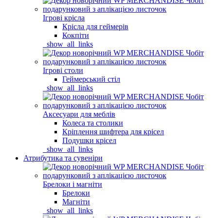
Ігрові крісла
Крісла для геймерів
Кокпіти
_show_all_links
Ігрові столи
Геймерський стіл
_show_all_links
Аксесуари для меблів
Колеса та столики
Кріплення шифтера для крісел
Подушки крісел
_show_all_links
Атрибутика та сувеніри
Брелоки і магніти
Брелоки
Магніти
_show_all_links