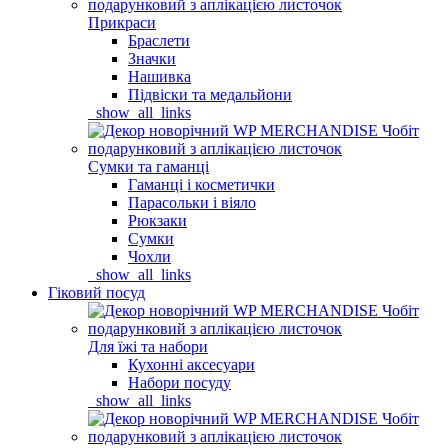
Прикраси
Браслети
Значки
Нашивка
Підвіски та медальйони
_show_all_links
Сумки та гаманці
Гаманці і косметички
Парасольки і віяло
Рюкзаки
Сумки
Чохли
_show_all_links
Гіковий посуд
Для їжі та набори
Кухонні аксесуари
Набори посуду
_show_all_links