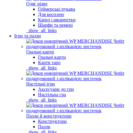
Одяг різне
Геймерські рукава
Для косплею
Капці і шкарпетки
Шарфи та ремені
_show_all_links
Ігри та пазли
Гральні карти
Гральні карти
Карти таро
_show_all_links
Настільні ігри
Аксесуари до гри
Настільна гра
_show_all_links
Пазли й конструктори
Конструктори
Пазли
_show_all_links