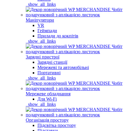
_show_all_links
Маніпулятори
VR
Геймпади
Прилади до кокпітів
_show_all_links
Зарядні пристрої
Зарядні станції
Мережеві та автомобільні
Портативні
_show_all_links
Мережеве обладнання
Для Wi-Fi
_show_all_links
Організація простору
Підсвітка простору
Підставки