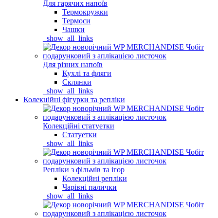
Для гарячих напоїв
Термокружки
Термоси
Чашки
_show_all_links
Для різних напоїв
Кухлі та фляги
Склянки
_show_all_links
Колекційні фігурки та репліки
Колекційні статуетки
Статуетки
_show_all_links
Репліки з фільмів та ігор
Колекційні репліки
Чарівні палички
_show_all_links