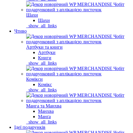
Шахи
Шахи
_show_all_links
Чтиво
Артбуки та книги
Артбуки
Книги
_show_all_links
Комікси
Комікс
_show_all_links
Манга та Манхва
Манхва
Манґа
_show_all_links
Ідеї подарунків