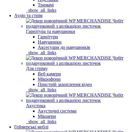
Тримачі
_show_all_links
Аудіо та стрім
Гарнітура та навушники
Гарнітури
Навушники
Аксесуари до навушників
_show_all_links
Для стріму
Веб камери
Мікрофони
Пристрій захоплення відео
_show_all_links
Акустика
Акустичні системи
Мікшери
_show_all_links
Геймерські меблі