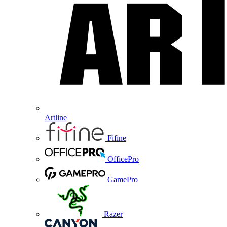
Artline
Fifine
OfficePro
GamePro
Razer