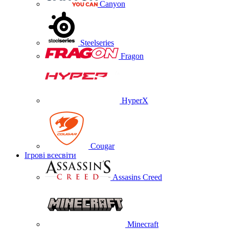
Canyon
Steelseries
Fragon
HyperX
Cougar
Ігрові всесвіти
Assasins Creed
Minecraft