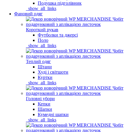
Подушка підголівник
_show_all_links
Фановий одяг
Короткий рукав
Футболки та джерсі
Поло
_show_all_links
Теплий одяг
Штани
Худі і світшоти
Куртки
_show_all_links
Головні убори
Кепки
Шапки
Кумедні шапки
_show_all_links