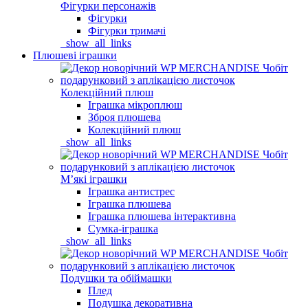
Фігурки персонажів
Фігурки
Фігурки тримачі
_show_all_links
Плюшеві іграшки
Колекційний плюш
Іграшка мікроплюш
Зброя плюшева
Колекційний плюш
_show_all_links
Мʼякі іграшки
Іграшка антистрес
Іграшка плюшева
Іграшка плюшева інтерактивна
Сумка-іграшка
_show_all_links
Подушки та обіймашки
Плед
Подушка декоративна