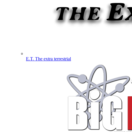
E.T. The extra terrestrial