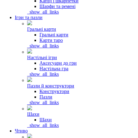
Капці і шкарпетки
Шарфи та ремені
_show_all_links
Ігри та пазли
Гральні карти
Гральні карти
Карти таро
_show_all_links
Настільні ігри
Аксесуари до гри
Настільна гра
_show_all_links
Пазли й конструктори
Конструктори
Пазли
_show_all_links
Шахи
Шахи
_show_all_links
Чтиво