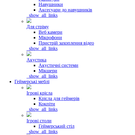
Навушники
Аксесуари до навушників
_show_all_links
Для стріму
Веб камери
Мікрофони
Пристрій захоплення відео
_show_all_links
Акустика
Акустичні системи
Мікшери
_show_all_links
Геймерські меблі
Ігрові крісла
Крісла для геймерів
Кокпіти
_show_all_links
Ігрові столи
Геймерський стіл
_show_all_links