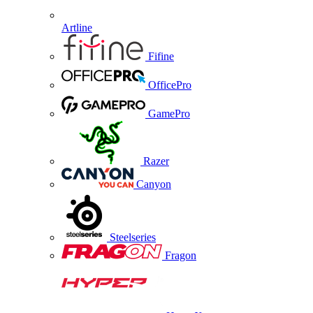
Artline
Fifine
OfficePro
GamePro
Razer
Canyon
Steelseries
Fragon