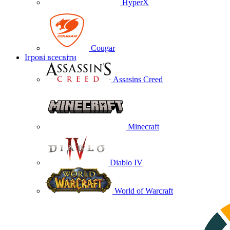
HyperX
Cougar
Ігрові всесвіти
Assasins Creed
Minecraft
Diablo IV
World of Warcraft