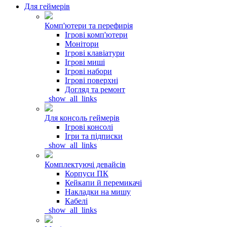
Для геймерів
Комп'ютери та перефирія
Ігрові комп'ютери
Монітори
Ігрові клавіатури
Ігрові миші
Ігрові набори
Ігрові поверхні
Догляд та ремонт
_show_all_links
Для консоль геймерів
Ігрові консолі
Ігри та підписки
_show_all_links
Комплектуючі девайсів
Корпуси ПК
Кейкапи й перемикачі
Накладки на мишу
Кабелі
_show_all_links