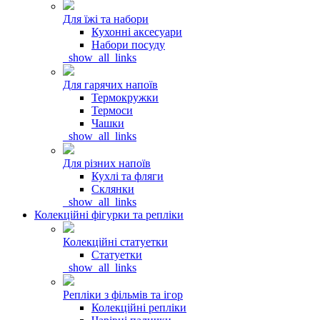
Для їжі та набори
Кухонні аксесуари
Набори посуду
_show_all_links
Для гарячих напоїв
Термокружки
Термоси
Чашки
_show_all_links
Для різних напоїв
Кухлі та фляги
Склянки
_show_all_links
Колекційні фігурки та репліки
Колекційні статуетки
Статуетки
_show_all_links
Репліки з фільмів та ігор
Колекційні репліки