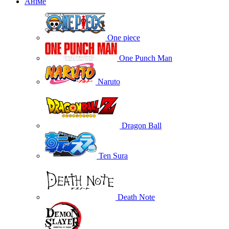
Аніме
One piece
One Punch Man
Naruto
Dragon Ball
Ten Sura
Death Note