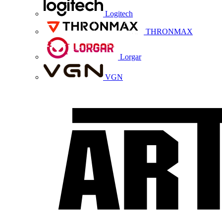
Logitech
THRONMAX
Lorgar
VGN