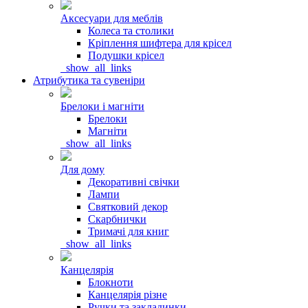
Аксесуари для меблів
Колеса та столики
Кріплення шифтера для крісел
Подушки крісел
_show_all_links
Атрибутика та сувеніри
Брелоки і магніти
Брелоки
Магніти
_show_all_links
Для дому
Декоративні свічки
Лампи
Святковий декор
Скарбнички
Тримачі для книг
_show_all_links
Канцелярія
Блокноти
Канцелярія різне
Ручки та закладинки