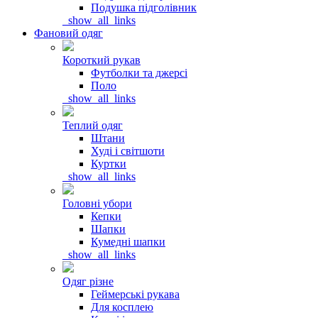
Подушка підголівник
_show_all_links
Фановий одяг
Короткий рукав
Футболки та джерсі
Поло
_show_all_links
Теплий одяг
Штани
Худі і світшоти
Куртки
_show_all_links
Головні убори
Кепки
Шапки
Кумедні шапки
_show_all_links
Одяг різне
Геймерські рукава
Для косплею