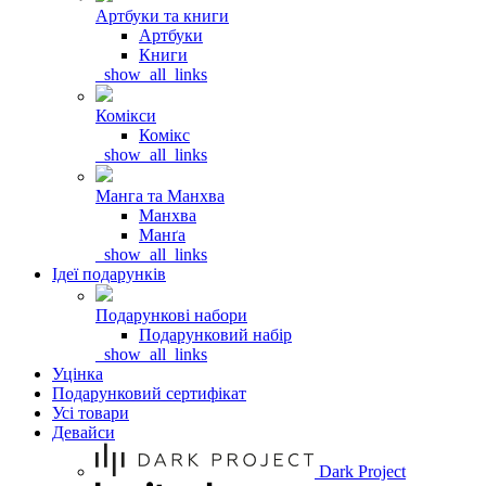
Артбуки та книги
Артбуки
Книги
_show_all_links
Комікси
Комікс
_show_all_links
Манга та Манхва
Манхва
Манґа
_show_all_links
Ідеї подарунків
Подарункові набори
Подарунковий набір
_show_all_links
Уцінка
Подарунковий сертифікат
Усі товари
Девайси
Dark Project