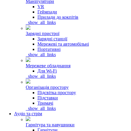
Маніпулятори
VR
Геймпади
Прилади до кокпітів
_show_all_links
Зарядні пристрої
Зарядні станції
Мережеві та автомобільні
Портативні
_show_all_links
Мережеве обладнання
Для Wi-Fi
_show_all_links
Організація простору
Підсвітка простору
Підставки
Тримачі
_show_all_links
Аудіо та стрім
Гарнітура та навушники
Гарнітури