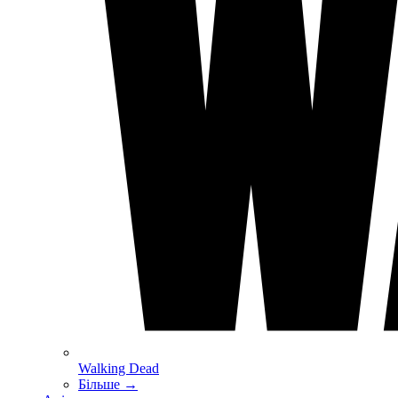
Walking Dead
Більше
→