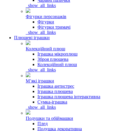
Чарівні палички
_show_all_links
Фігурки персонажів
Фігурки
Фігурки тримачі
_show_all_links
Плюшеві іграшки
Колекційний плюш
Іграшка мікроплюш
Зброя плюшева
Колекційний плюш
_show_all_links
Мʼякі іграшки
Іграшка антистрес
Іграшка плюшева
Іграшка плюшева інтерактивна
Сумка-іграшка
_show_all_links
Подушки та обіймашки
Плед
Подушка декоративна