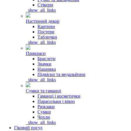
Стікери
_show_all_links
Настінний декор
Картини
Постери
Таблички
_show_all_links
Прикраси
Браслети
Значки
Нашивка
Підвіски та медальйони
_show_all_links
Сумки та гаманці
Гаманці і косметички
Парасольки і віяло
Рюкзаки
Сумки
Чохли
_show_all_links
Гіковий посуд