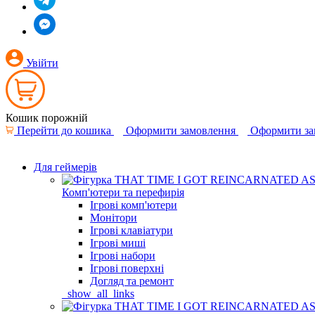
Увійти
Кошик порожній
Перейти до кошика
Оформити замовлення
Оформити за
Для геймерів
Комп'ютери та перефирія
Ігрові комп'ютери
Монітори
Ігрові клавіатури
Ігрові миші
Ігрові набори
Ігрові поверхні
Догляд та ремонт
_show_all_links