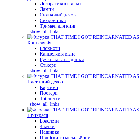
Декоративні свічки
Лампи
Святковий декор
Скарбнички
Тримачі для книг
_show_all_links
Канцелярія
Блокноти
Канцелярія різне
Ручки та закладинки
Стікери
_show_all_links
Настінний декор
Картини
Постери
Таблички
_show_all_links
Прикраси
Браслети
Значки
Нашивка
Підвіски та медальйони