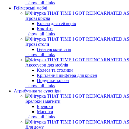
_show_all_links
Геймерські меблі
Ігрові крісла
Крісла для геймерів
Кокпіти
_show_all_links
Ігрові столи
Геймерський стіл
_show_all_links
Аксесуари для меблів
Колеса та столики
Кріплення шифтера для крісел
Подушки крісел
_show_all_links
Атрибутика та сувеніри
Брелоки і магніти
Брелоки
Магніти
_show_all_links
Для дому