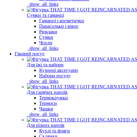
_show_all_links
Сумки та гаманці
Гаманці і косметички
Парасольки і віяло
Рюкзаки
Сумки
Чохли
_show_all_links
Гіковий посуд
Для їжі та набори
Кухонні аксесуари
Набори посуду
_show_all_links
Для гарячих напоїв
Термокружки
Термоси
Чашки
_show_all_links
Для різних напоїв
Кухлі та фляги
Склянки