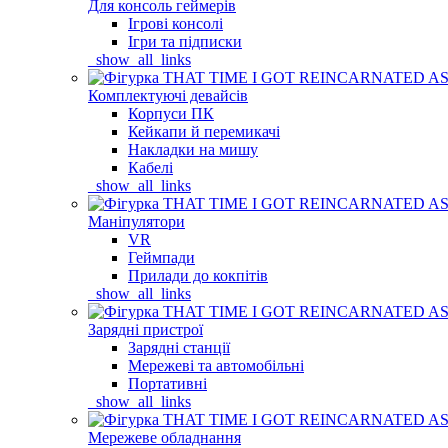
Для консоль геймерів
Ігрові консолі
Ігри та підписки
_show_all_links
Комплектуючі девайсів
Корпуси ПК
Кейкапи й перемикачі
Накладки на мишу
Кабелі
_show_all_links
Маніпулятори
VR
Геймпади
Прилади до кокпітів
_show_all_links
Зарядні пристрої
Зарядні станції
Мережеві та автомобільні
Портативні
_show_all_links
Мережеве обладнання