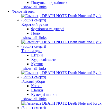
Подушка підголівник
_show_all_links
Фановий одяг
Короткий рукав
Футболки та джерсі
Поло
_show_all_links
Теплий одяг
Штани
Худі і світшоти
Куртки
_show_all_links
Головні убори
Кепки
Шапки
Кумедні шапки
_show_all_links