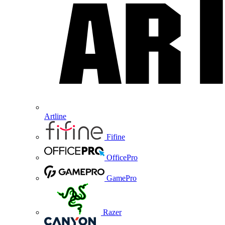
Artline
Fifine
OfficePro
GamePro
Razer