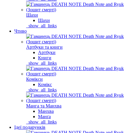
Шахи
Шахи
_show_all_links
Чтиво
Артбуки та книги
Артбуки
Книги
_show_all_links
Комікси
Комікс
_show_all_links
Манга та Манхва
Манхва
Манґа
_show_all_links
Ідеї подарунків