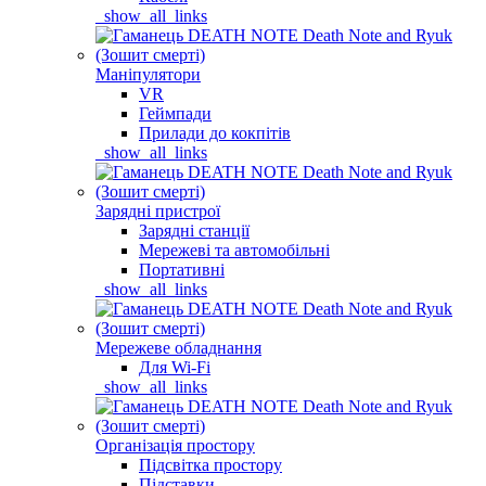
_show_all_links
Маніпулятори
VR
Геймпади
Прилади до кокпітів
_show_all_links
Зарядні пристрої
Зарядні станції
Мережеві та автомобільні
Портативні
_show_all_links
Мережеве обладнання
Для Wi-Fi
_show_all_links
Організація простору
Підсвітка простору
Підставки