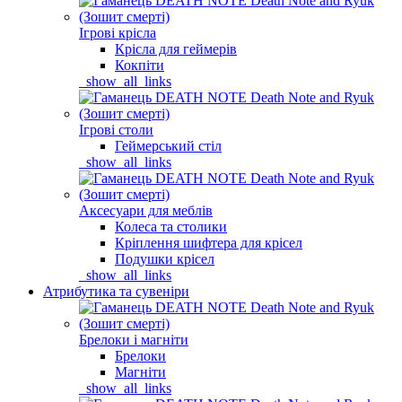
Ігрові крісла
Крісла для геймерів
Кокпіти
_show_all_links
Ігрові столи
Геймерський стіл
_show_all_links
Аксесуари для меблів
Колеса та столики
Кріплення шифтера для крісел
Подушки крісел
_show_all_links
Атрибутика та сувеніри
Брелоки і магніти
Брелоки
Магніти
_show_all_links