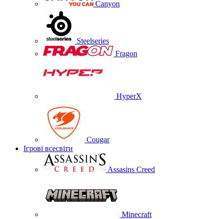
Canyon
Steelseries
Fragon
HyperX
Cougar
Ігрові всесвіти
Assasins Creed
Minecraft