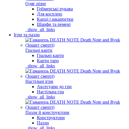
Одяг різне
Геймерські рукава
Для косплею
Капці і шкарпетки
Шарфи та ремені
_show_all_links
Ігри та пазли
Гральні карти
Гральні карти
Карти таро
_show_all_links
Настільні ігри
Аксесуари до гри
Настільна гра
_show_all_links
Пазли й конструктори
Конструктори
Пазли
_show_all_links