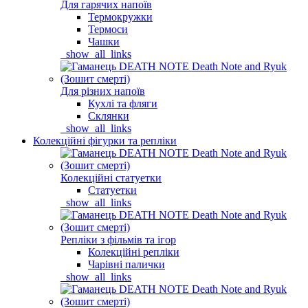
Для гарячих напоїв
Термокружки
Термоси
Чашки
_show_all_links
Для різних напоїв
Кухлі та фляги
Склянки
_show_all_links
Колекційні фігурки та репліки
Колекційні статуетки
Статуетки
_show_all_links
Репліки з фільмів та ігор
Колекційні репліки
Чарівні палички
_show_all_links