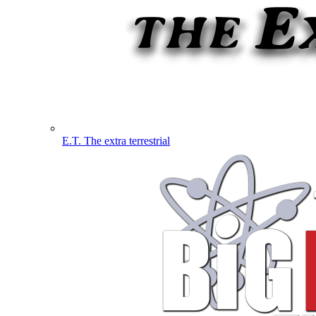
E.T. The extra terrestrial