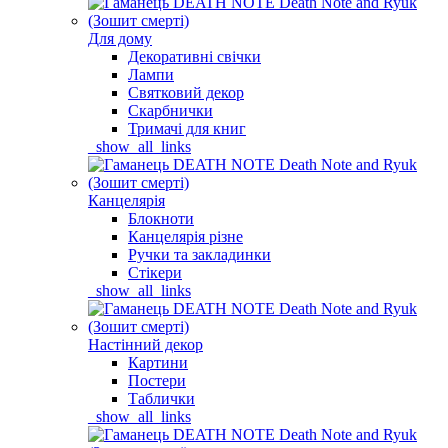
Для дому
Декоративні свічки
Лампи
Святковий декор
Скарбнички
Тримачі для книг
_show_all_links
Канцелярія
Блокноти
Канцелярія різне
Ручки та закладинки
Стікери
_show_all_links
Настінний декор
Картини
Постери
Таблички
_show_all_links