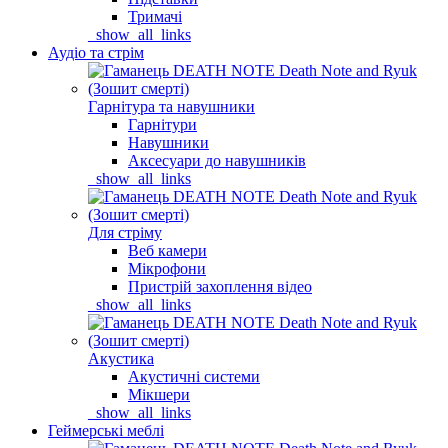
Тримачі
_show_all_links
Аудіо та стрім
Гарнітура та навушники
Гарнітури
Навушники
Аксесуари до навушників
_show_all_links
Для стріму
Веб камери
Мікрофони
Пристрій захоплення відео
_show_all_links
Акустика
Акустичні системи
Мікшери
_show_all_links
Геймерські меблі