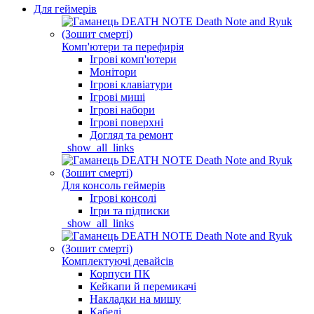
Для геймерів
Комп'ютери та перефирія
Ігрові комп'ютери
Монітори
Ігрові клавіатури
Ігрові миші
Ігрові набори
Ігрові поверхні
Догляд та ремонт
_show_all_links
Для консоль геймерів
Ігрові консолі
Ігри та підписки
_show_all_links
Комплектуючі девайсів
Корпуси ПК
Кейкапи й перемикачі
Накладки на мишу
Кабелі