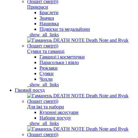
Прикраси
Браслети
Значки
Нашивка
Підвіски та медальйони
_show_all_links
Сумки та гаманці
Гаманці і косметички
Парасольки і віяло
Рюкзаки
Сумки
Чохли
_show_all_links
Гіковий посуд
Для їжі та набори
Кухонні аксесуари
Набори посуду
_show_all_links