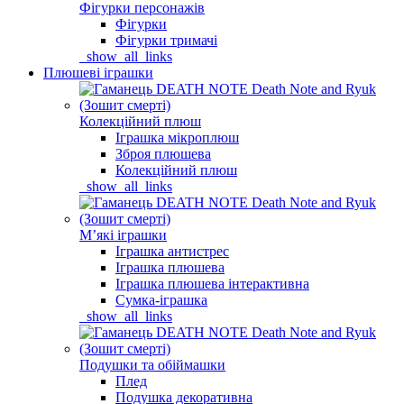
Фігурки персонажів
Фігурки
Фігурки тримачі
_show_all_links
Плюшеві іграшки
Колекційний плюш
Іграшка мікроплюш
Зброя плюшева
Колекційний плюш
_show_all_links
Мʼякі іграшки
Іграшка антистрес
Іграшка плюшева
Іграшка плюшева інтерактивна
Сумка-іграшка
_show_all_links
Подушки та обіймашки
Плед
Подушка декоративна