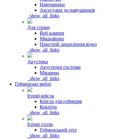
Навушники
Аксесуари до навушників
_show_all_links
Для стріму
Веб камери
Мікрофони
Пристрій захоплення відео
_show_all_links
Акустика
Акустичні системи
Мікшери
_show_all_links
Геймерські меблі
Ігрові крісла
Крісла для геймерів
Кокпіти
_show_all_links
Ігрові столи
Геймерський стіл
_show_all_links