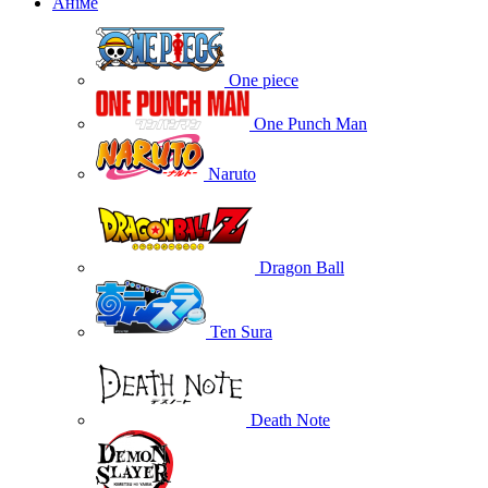
Аніме
One piece
One Punch Man
Naruto
Dragon Ball
Ten Sura
Death Note