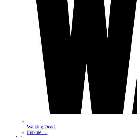
Walking Dead
Більше
→