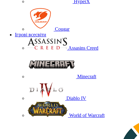
HyperX
Cougar
Ігрові всесвіти
Assasins Creed
Minecraft
Diablo IV
World of Warcraft