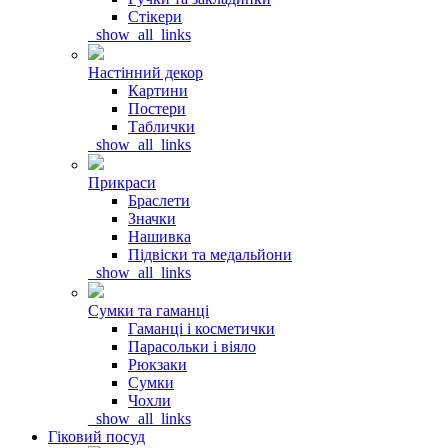
Стікери
_show_all_links
Настінний декор
Картини
Постери
Таблички
_show_all_links
Прикраси
Браслети
Значки
Нашивка
Підвіски та медальйони
_show_all_links
Сумки та гаманці
Гаманці і косметички
Парасольки і віяло
Рюкзаки
Сумки
Чохли
_show_all_links
Гіковий посуд