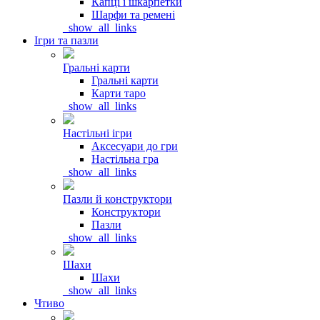
Капці і шкарпетки
Шарфи та ремені
_show_all_links
Ігри та пазли
Гральні карти
Гральні карти
Карти таро
_show_all_links
Настільні ігри
Аксесуари до гри
Настільна гра
_show_all_links
Пазли й конструктори
Конструктори
Пазли
_show_all_links
Шахи
Шахи
_show_all_links
Чтиво