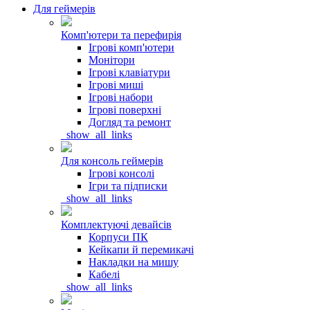
Для геймерів
Комп'ютери та перефирія
Ігрові комп'ютери
Монітори
Ігрові клавіатури
Ігрові миші
Ігрові набори
Ігрові поверхні
Догляд та ремонт
_show_all_links
Для консоль геймерів
Ігрові консолі
Ігри та підписки
_show_all_links
Комплектуючі девайсів
Корпуси ПК
Кейкапи й перемикачі
Накладки на мишу
Кабелі
_show_all_links