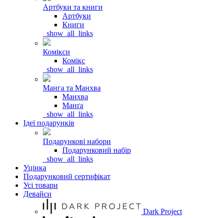
Артбуки та книги
Артбуки
Книги
_show_all_links
Комікси
Комікс
_show_all_links
Манга та Манхва
Манхва
Манґа
_show_all_links
Ідеї подарунків
Подарункові набори
Подарунковий набір
_show_all_links
Уцінка
Подарунковий сертифікат
Усі товари
Девайси
Dark Project