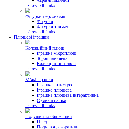
Чарівні палички
_show_all_links
Фігурки персонажів
Фігурки
Фігурки тримачі
_show_all_links
Плюшеві іграшки
Колекційний плюш
Іграшка мікроплюш
Зброя плюшева
Колекційний плюш
_show_all_links
Мʼякі іграшки
Іграшка антистрес
Іграшка плюшева
Іграшка плюшева інтерактивна
Сумка-іграшка
_show_all_links
Подушки та обіймашки
Плед
Подушка декоративна