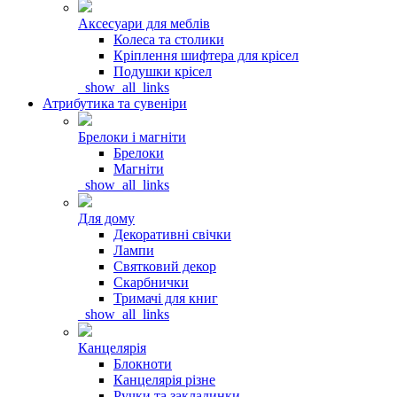
Аксесуари для меблів
Колеса та столики
Кріплення шифтера для крісел
Подушки крісел
_show_all_links
Атрибутика та сувеніри
Брелоки і магніти
Брелоки
Магніти
_show_all_links
Для дому
Декоративні свічки
Лампи
Святковий декор
Скарбнички
Тримачі для книг
_show_all_links
Канцелярія
Блокноти
Канцелярія різне
Ручки та закладинки