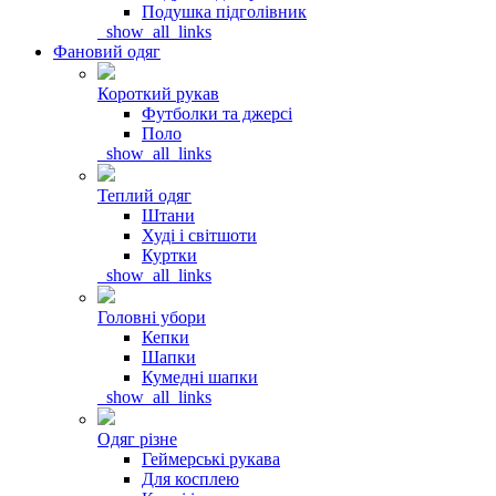
Подушка підголівник
_show_all_links
Фановий одяг
Короткий рукав
Футболки та джерсі
Поло
_show_all_links
Теплий одяг
Штани
Худі і світшоти
Куртки
_show_all_links
Головні убори
Кепки
Шапки
Кумедні шапки
_show_all_links
Одяг різне
Геймерські рукава
Для косплею