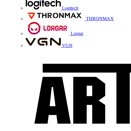
Logitech
THRONMAX
Lorgar
VGN