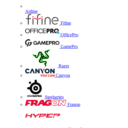
Artline
Fifine
OfficePro
GamePro
Razer
Canyon
Steelseries
Fragon