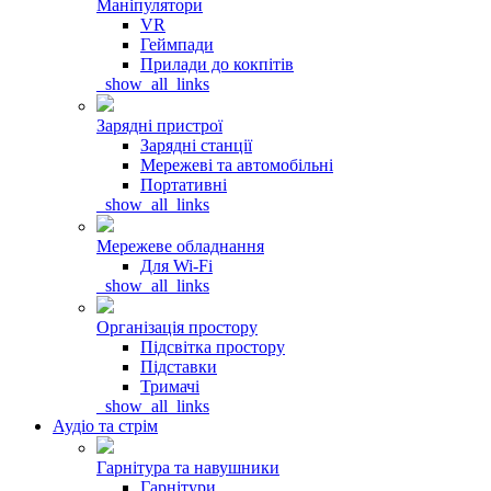
Маніпулятори
VR
Геймпади
Прилади до кокпітів
_show_all_links
Зарядні пристрої
Зарядні станції
Мережеві та автомобільні
Портативні
_show_all_links
Мережеве обладнання
Для Wi-Fi
_show_all_links
Організація простору
Підсвітка простору
Підставки
Тримачі
_show_all_links
Аудіо та стрім
Гарнітура та навушники
Гарнітури