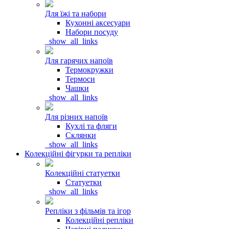
Для їжі та набори
Кухонні аксесуари
Набори посуду
_show_all_links
Для гарячих напоїв
Термокружки
Термоси
Чашки
_show_all_links
Для різних напоїв
Кухлі та фляги
Склянки
_show_all_links
Колекційні фігурки та репліки
Колекційні статуетки
Статуетки
_show_all_links
Репліки з фільмів та ігор
Колекційні репліки