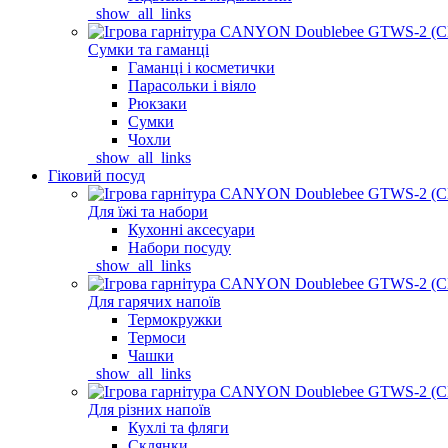
_show_all_links
Сумки та гаманці
Гаманці і косметички
Парасольки і віяло
Рюкзаки
Сумки
Чохли
_show_all_links
Гіковий посуд
Для їжі та набори
Кухонні аксесуари
Набори посуду
_show_all_links
Для гарячих напоїв
Термокружки
Термоси
Чашки
_show_all_links
Для різних напоїв
Кухлі та фляги
Склянки