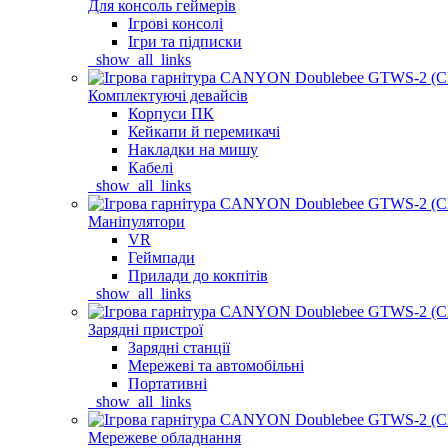
Для консоль геймерів
Ігрові консолі
Ігри та підписки
_show_all_links
Комплектуючі девайсів
Корпуси ПК
Кейкапи й перемикачі
Накладки на мишу
Кабелі
_show_all_links
Маніпулятори
VR
Геймпади
Прилади до кокпітів
_show_all_links
Зарядні пристрої
Зарядні станції
Мережеві та автомобільні
Портативні
_show_all_links
Мережеве обладнання