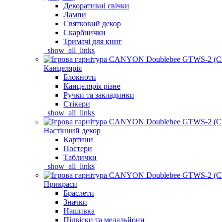
Декоративні свічки
Лампи
Святковий декор
Скарбнички
Тримачі для книг
_show_all_links
Канцелярія
Блокноти
Канцелярія різне
Ручки та закладинки
Стікери
_show_all_links
Настінний декор
Картини
Постери
Таблички
_show_all_links
Прикраси
Браслети
Значки
Нашивка
Підвіски та медальйони