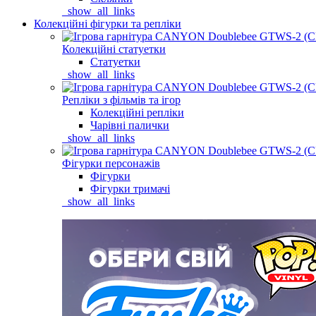
_show_all_links
Колекційні фігурки та репліки
Колекційні статуетки
Статуетки
_show_all_links
Репліки з фільмів та ігор
Колекційні репліки
Чарівні палички
_show_all_links
Фігурки персонажів
Фігурки
Фігурки тримачі
_show_all_links