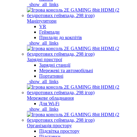
_show_all_links
Маніпулятори
VR
Геймпади
Прилади до кокпітів
_show_all_links
Зарядні пристрої
Зарядні станції
Мережеві та автомобільні
Портативні
_show_all_links
Мережеве обладнання
Для Wi-Fi
_show_all_links
Організація простору
Підсвітка простору
Підставки