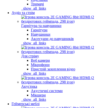
Тримачі
_show_all_links
Аудіо та стрім
Гарнітура та навушники
Гарнітури
Навушники
Аксесуари до навушників
_show_all_links
Для стріму
Веб камери
Мікрофони
Пристрій захоплення відео
_show_all_links
Акустика
Акустичні системи
Мікшери
_show_all_links
Геймерські меблі