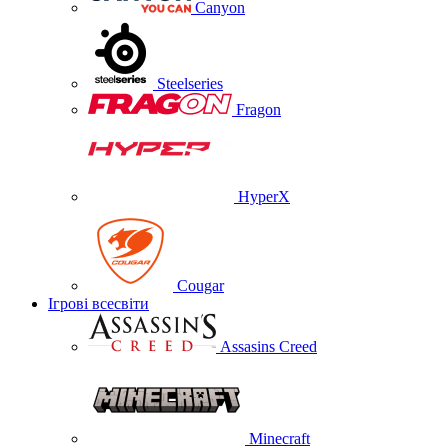
Canyon
Steelseries
Fragon
HyperX
Cougar
Ігрові всесвіти
Assasins Creed
Minecraft