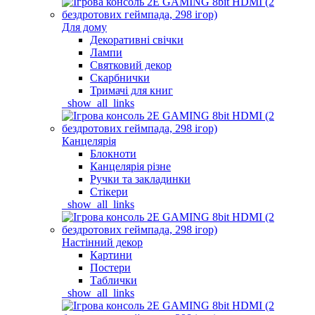
Для дому
Декоративні свічки
Лампи
Святковий декор
Скарбнички
Тримачі для книг
_show_all_links
Канцелярія
Блокноти
Канцелярія різне
Ручки та закладинки
Стікери
_show_all_links
Настінний декор
Картини
Постери
Таблички
_show_all_links