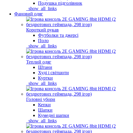
Подушка підголівник
_show_all_links
Фановий одяг
Короткий рукав
Футболки та джерсі
Поло
_show_all_links
Теплий одяг
Штани
Худі і світшоти
Куртки
_show_all_links
Головні убори
Кепки
Шапки
Кумедні шапки
_show_all_links