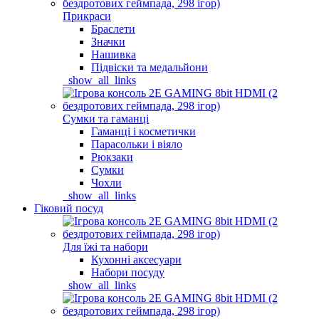
Прикраси
Браслети
Значки
Нашивка
Підвіски та медальйони
_show_all_links
Сумки та гаманці
Гаманці і косметички
Парасольки і віяло
Рюкзаки
Сумки
Чохли
_show_all_links
Гіковий посуд
Для їжі та набори
Кухонні аксесуари
Набори посуду
_show_all_links