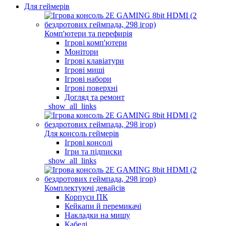
Для геймерів
Комп'ютери та перефирія
Ігрові комп'ютери
Монітори
Ігрові клавіатури
Ігрові миші
Ігрові набори
Ігрові поверхні
Догляд та ремонт
_show_all_links
Для консоль геймерів
Ігрові консолі
Ігри та підписки
_show_all_links
Комплектуючі девайсів
Корпуси ПК
Кейкапи й перемикачі
Накладки на мишу
Кабелі