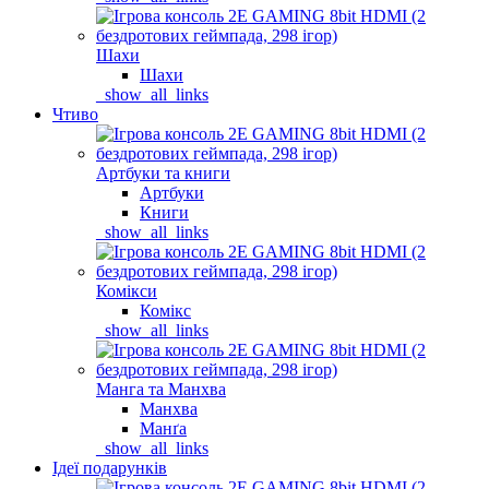
Шахи
Шахи
_show_all_links
Чтиво
Артбуки та книги
Артбуки
Книги
_show_all_links
Комікси
Комікс
_show_all_links
Манга та Манхва
Манхва
Манґа
_show_all_links
Ідеї подарунків