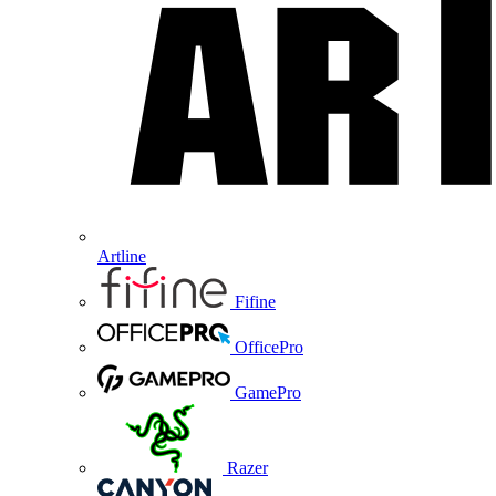
Artline
Fifine
OfficePro
GamePro
Razer