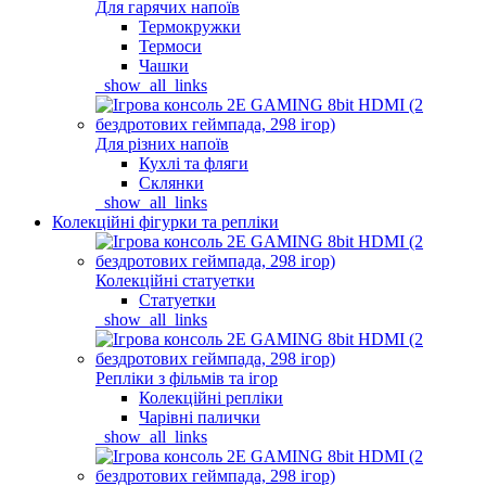
Для гарячих напоїв
Термокружки
Термоси
Чашки
_show_all_links
Для різних напоїв
Кухлі та фляги
Склянки
_show_all_links
Колекційні фігурки та репліки
Колекційні статуетки
Статуетки
_show_all_links
Репліки з фільмів та ігор
Колекційні репліки
Чарівні палички
_show_all_links