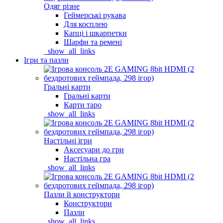
Одяг різне
Геймерські рукава
Для косплею
Капці і шкарпетки
Шарфи та ремені
_show_all_links
Ігри та пазли
Гральні карти
Гральні карти
Карти таро
_show_all_links
Настільні ігри
Аксесуари до гри
Настільна гра
_show_all_links
Пазли й конструктори
Конструктори
Пазли
_show_all_links