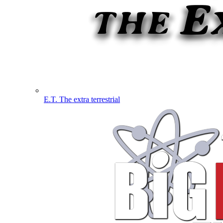
E.T. The extra terrestrial