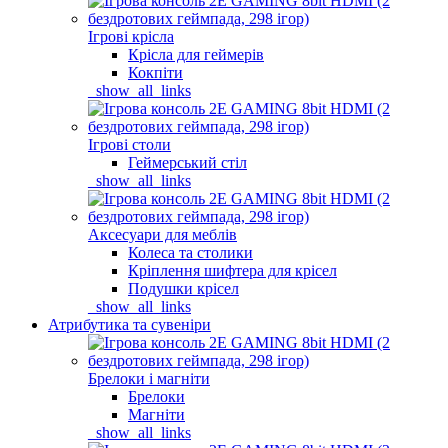
Ігрові крісла
Крісла для геймерів
Кокпіти
_show_all_links
Ігрові столи
Геймерський стіл
_show_all_links
Аксесуари для меблів
Колеса та столики
Кріплення шифтера для крісел
Подушки крісел
_show_all_links
Атрибутика та сувеніри
Брелоки і магніти
Брелоки
Магніти
_show_all_links