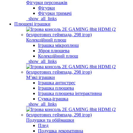
Фігурки персонажів
Фігурки
Фігурки тримачі
_show_all_links
Плюшеві іграшки
Колекційний плюш
Іграшка мікроплюш
Зброя плюшева
Колекційний плюш
_show_all_links
Мʼякі іграшки
Іграшка антистрес
Іграшка плюшева
Іграшка плюшева інтерактивна
Сумка-іграшка
_show_all_links
Подушки та обіймашки
Плед
Подушка декоративна