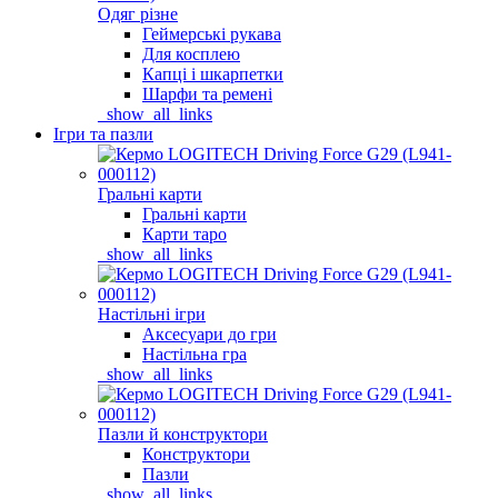
Одяг різне
Геймерські рукава
Для косплею
Капці і шкарпетки
Шарфи та ремені
_show_all_links
Ігри та пазли
Гральні карти
Гральні карти
Карти таро
_show_all_links
Настільні ігри
Аксесуари до гри
Настільна гра
_show_all_links
Пазли й конструктори
Конструктори
Пазли
_show_all_links