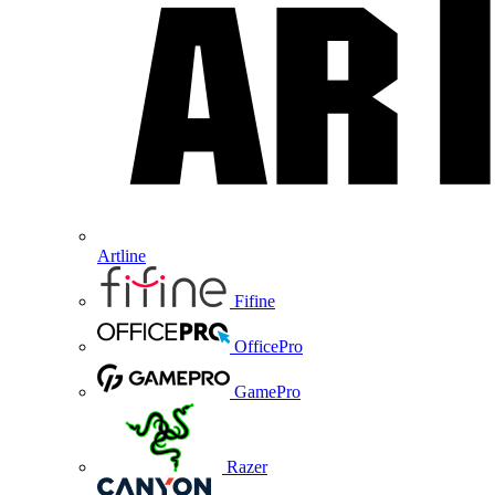
Artline
Fifine
OfficePro
GamePro
Razer