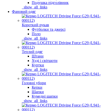
Подушка підголівник
_show_all_links
Фановий одяг
Короткий рукав
Футболки та джерсі
Поло
_show_all_links
Теплий одяг
Штани
Худі і світшоти
Куртки
_show_all_links
Головні убори
Кепки
Шапки
Кумедні шапки
_show_all_links