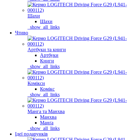
Шахи
Шахи
_show_all_links
Чтиво
Артбуки та книги
Артбуки
Книги
_show_all_links
Комікси
Комікс
_show_all_links
Манга та Манхва
Манхва
Манґа
_show_all_links
Ідеї подарунків