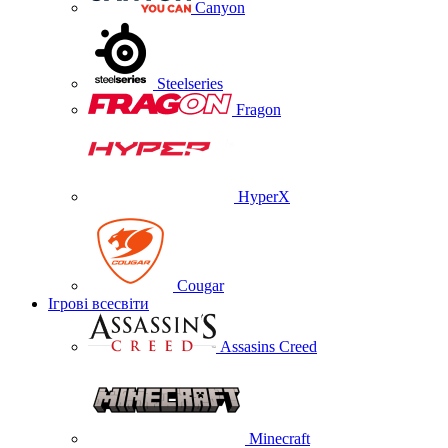
Canyon
Steelseries
Fragon
HyperX
Cougar
Ігрові всесвіти
Assasins Creed
Minecraft