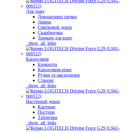
Для дому
Декоративні свічки
Лампи
Святковий декор
Скарбнички
Тримачі для книг
_show_all_links
Канцелярія
Блокноти
Канцелярія різне
Ручки та закладинки
Стікери
_show_all_links
Настінний декор
Картини
Постери
Таблички
_show_all_links