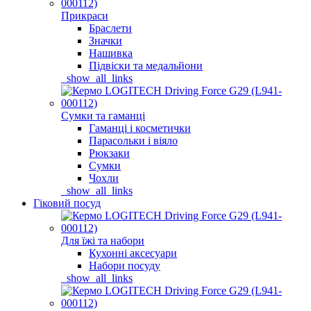
Прикраси
Браслети
Значки
Нашивка
Підвіски та медальйони
_show_all_links
Сумки та гаманці
Гаманці і косметички
Парасольки і віяло
Рюкзаки
Сумки
Чохли
_show_all_links
Гіковий посуд
Для їжі та набори
Кухонні аксесуари
Набори посуду
_show_all_links