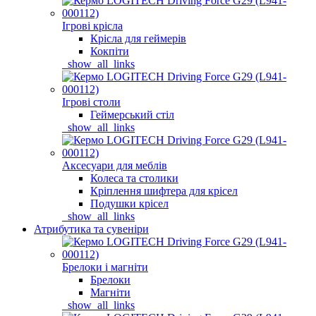
Ігрові крісла
Крісла для геймерів
Кокпіти
_show_all_links
Ігрові столи
Геймерський стіл
_show_all_links
Аксесуари для меблів
Колеса та столики
Кріплення шифтера для крісел
Подушки крісел
_show_all_links
Атрибутика та сувеніри
Брелоки і магніти
Брелоки
Магніти
_show_all_links