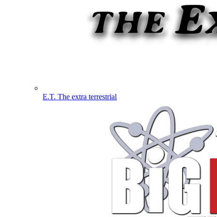
E.T. The extra terrestrial