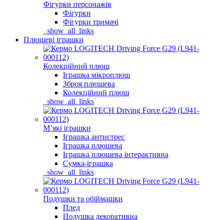
Фігурки персонажів
Фігурки
Фігурки тримачі
_show_all_links
Плюшеві іграшки
Колекційний плюш
Іграшка мікроплюш
Зброя плюшева
Колекційний плюш
_show_all_links
Мʼякі іграшки
Іграшка антистрес
Іграшка плюшева
Іграшка плюшева інтерактивна
Сумка-іграшка
_show_all_links
Подушки та обіймашки
Плед
Подушка декоративна