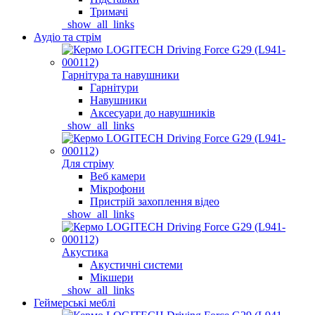
Тримачі
_show_all_links
Аудіо та стрім
Гарнітура та навушники
Гарнітури
Навушники
Аксесуари до навушників
_show_all_links
Для стріму
Веб камери
Мікрофони
Пристрій захоплення відео
_show_all_links
Акустика
Акустичні системи
Мікшери
_show_all_links
Геймерські меблі