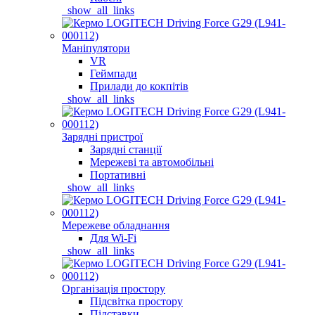
_show_all_links
Маніпулятори
VR
Геймпади
Прилади до кокпітів
_show_all_links
Зарядні пристрої
Зарядні станції
Мережеві та автомобільні
Портативні
_show_all_links
Мережеве обладнання
Для Wi-Fi
_show_all_links
Організація простору
Підсвітка простору
Підставки