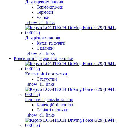
Для гарячих напоїв
Термокружки
Термоси
Чашки
_show_all_links
Для різних напоїв
Кухлі та фляги
Склянки
_show_all_links
Колекційні фігурки та репліки
Колекційні статуетки
Статуетки
_show_all_links
Репліки з фільмів та ігор
Колекційні репліки
Чарівні палички
_show_all_links