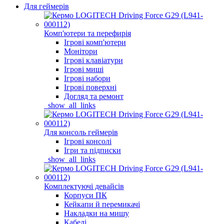
Для геймерів
Комп'ютери та перефирія
Ігрові комп'ютери
Монітори
Ігрові клавіатури
Ігрові миші
Ігрові набори
Ігрові поверхні
Догляд та ремонт
_show_all_links
Для консоль геймерів
Ігрові консолі
Ігри та підписки
_show_all_links
Комплектуючі девайсів
Корпуси ПК
Кейкапи й перемикачі
Накладки на мишу
Кабелі