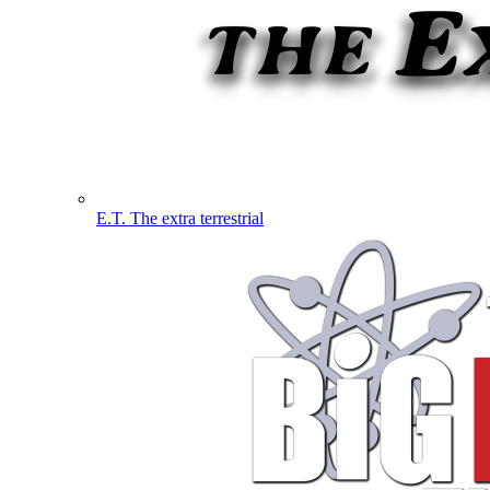
E.T. The extra terrestrial