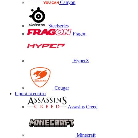
Canyon
Steelseries
Fragon
HyperX
Cougar
Ігрові всесвіти
Assasins Creed
Minecraft