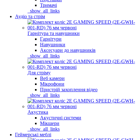
Тримачі
_show_all_links
Аудіо та стрім
Гарнітура та навушники
Гарнітури
Навушники
Аксесуари до навушників
_show_all_links
Для стріму
Веб камери
Мікрофони
Пристрій захоплення відео
_show_all_links
Акустика
Акустичні системи
Мікшери
_show_all_links
Геймерські меблі