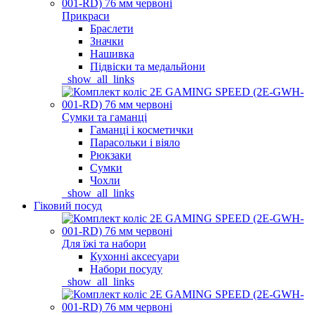
Прикраси
Браслети
Значки
Нашивка
Підвіски та медальйони
_show_all_links
Сумки та гаманці
Гаманці і косметички
Парасольки і віяло
Рюкзаки
Сумки
Чохли
_show_all_links
Гіковий посуд
Для їжі та набори
Кухонні аксесуари
Набори посуду
_show_all_links