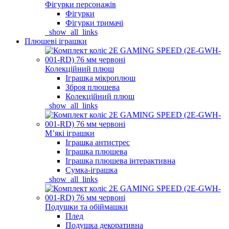
Фігурки персонажів
Фігурки
Фігурки тримачі
_show_all_links
Плюшеві іграшки
Колекційний плюш
Іграшка мікроплюш
Зброя плюшева
Колекційний плюш
_show_all_links
Мʼякі іграшки
Іграшка антистрес
Іграшка плюшева
Іграшка плюшева інтерактивна
Сумка-іграшка
_show_all_links
Подушки та обіймашки
Плед
Подушка декоративна