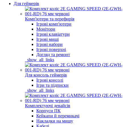
Для геймерів
Комп'ютери та перефирія
Ігрові комп'ютери
Монітори
Ігрові клавіатури
Ігрові миші
Ігрові набори
Ігрові поверхні
Догляд та ремонт
_show_all_links
Для консоль геймерів
Ігрові консолі
Ігри та підписки
_show_all_links
Комплектуючі девайсів
Корпуси ПК
Кейкапи й перемикачі
Накладки на мишу
Кабелі