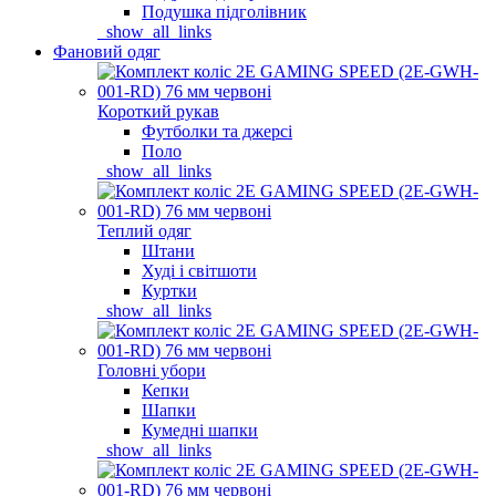
Подушка підголівник
_show_all_links
Фановий одяг
Короткий рукав
Футболки та джерсі
Поло
_show_all_links
Теплий одяг
Штани
Худі і світшоти
Куртки
_show_all_links
Головні убори
Кепки
Шапки
Кумедні шапки
_show_all_links