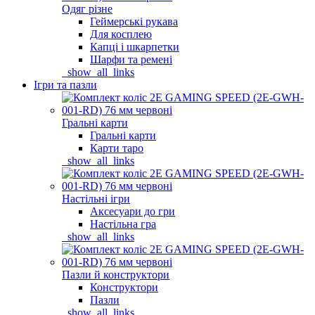
Одяг різне
Геймерські рукава
Для косплею
Капці і шкарпетки
Шарфи та ремені
_show_all_links
Ігри та пазли
Гральні карти
Гральні карти
Карти таро
_show_all_links
Настільні ігри
Аксесуари до гри
Настільна гра
_show_all_links
Пазли й конструктори
Конструктори
Пазли
_show_all_links