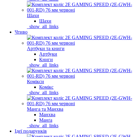
Шахи
Шахи
_show_all_links
Чтиво
Артбуки та книги
Артбуки
Книги
_show_all_links
Комікси
Комікс
_show_all_links
Манга та Манхва
Манхва
Манґа
_show_all_links
Ідеї подарунків