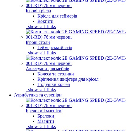
Ігрові крісла
Крісла для геймерів
Кокпіти
_show_all_links
Ігрові столи
Геймерський стіл
_show_all_links
Аксесуари для меблів
Колеса та столики
Кріплення шифтера для крісел
Подушки крісел
_show_all_links
Атрибутика та сувеніри
Брелоки і магніти
Брелоки
Магніти
_show_all_links