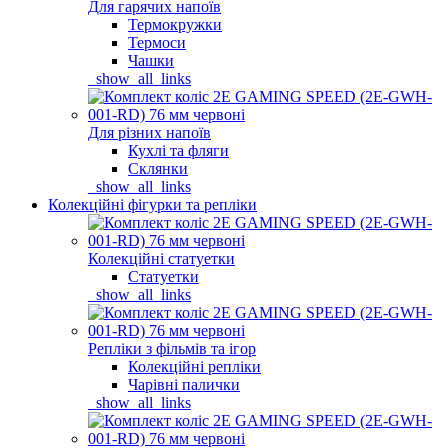
Для гарячих напоїв
Термокружки
Термоси
Чашки
_show_all_links
Для різних напоїв
Кухлі та фляги
Склянки
_show_all_links
Колекційні фігурки та репліки
Колекційні статуетки
Статуетки
_show_all_links
Репліки з фільмів та ігор
Колекційні репліки
Чарівні палички
_show_all_links