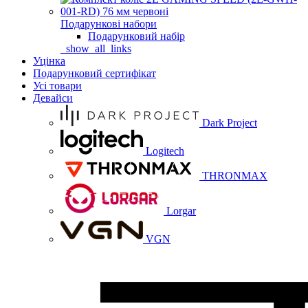
Подарункові набори
Подарунковий набір
_show_all_links
Уцінка
Подарунковий сертифікат
Усі товари
Девайси
Dark Project
Logitech
THRONMAX
Lorgar
VGN