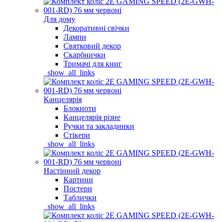
Для дому
Декоративні свічки
Лампи
Святковий декор
Скарбнички
Тримачі для книг
_show_all_links
Канцелярія
Блокноти
Канцелярія різне
Ручки та закладинки
Стікери
_show_all_links
Настінний декор
Картини
Постери
Таблички
_show_all_links