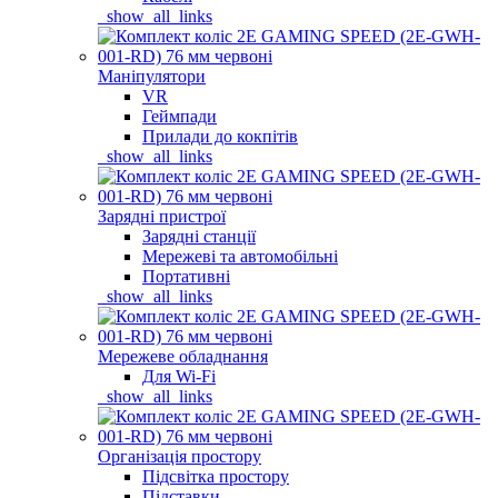
_show_all_links
Маніпулятори
VR
Геймпади
Прилади до кокпітів
_show_all_links
Зарядні пристрої
Зарядні станції
Мережеві та автомобільні
Портативні
_show_all_links
Мережеве обладнання
Для Wi-Fi
_show_all_links
Організація простору
Підсвітка простору
Підставки