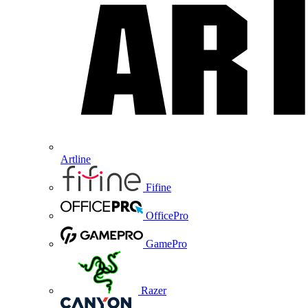
Artline
Fifine
OfficePro
GamePro
Razer