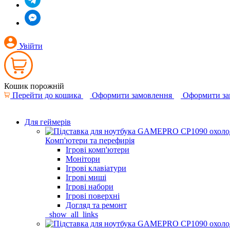
Увійти
Кошик порожній
Перейти до кошика
Оформити замовлення
Оформити за
Для геймерів
Комп'ютери та перефирія
Ігрові комп'ютери
Монітори
Ігрові клавіатури
Ігрові миші
Ігрові набори
Ігрові поверхні
Догляд та ремонт
_show_all_links