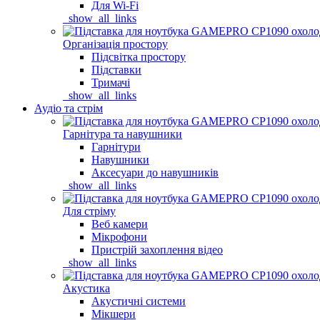
Для Wi-Fi
_show_all_links
Організація простору
Підсвітка простору
Підставки
Тримачі
_show_all_links
Аудіо та стрім
Гарнітура та навушники
Гарнітури
Навушники
Аксесуари до навушників
_show_all_links
Для стріму
Веб камери
Мікрофони
Пристрій захоплення відео
_show_all_links
Акустика
Акустичні системи
Мікшери