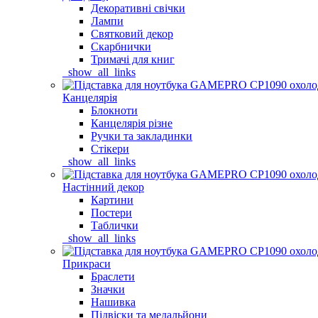
Декоративні свічки
Лампи
Святковий декор
Скарбнички
Тримачі для книг
_show_all_links
Канцелярія
Блокноти
Канцелярія різне
Ручки та закладинки
Стікери
_show_all_links
Настінний декор
Картини
Постери
Таблички
_show_all_links
Прикраси
Браслети
Значки
Нашивка
Підвіски та медальйони