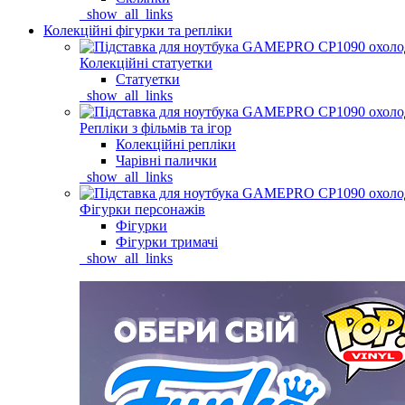
_show_all_links
Колекційні фігурки та репліки
Колекційні статуетки
Статуетки
_show_all_links
Репліки з фільмів та ігор
Колекційні репліки
Чарівні палички
_show_all_links
Фігурки персонажів
Фігурки
Фігурки тримачі
_show_all_links