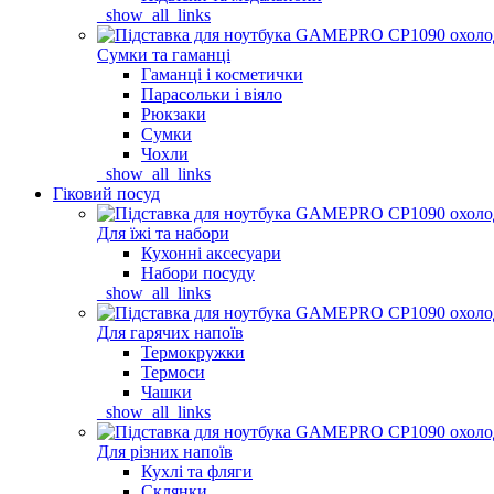
_show_all_links
Сумки та гаманці
Гаманці і косметички
Парасольки і віяло
Рюкзаки
Сумки
Чохли
_show_all_links
Гіковий посуд
Для їжі та набори
Кухонні аксесуари
Набори посуду
_show_all_links
Для гарячих напоїв
Термокружки
Термоси
Чашки
_show_all_links
Для різних напоїв
Кухлі та фляги
Склянки