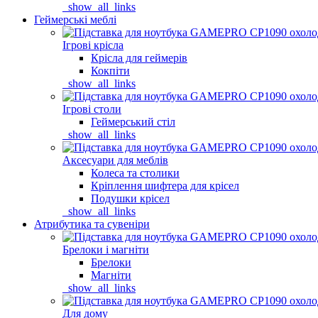
_show_all_links
Геймерські меблі
Ігрові крісла
Крісла для геймерів
Кокпіти
_show_all_links
Ігрові столи
Геймерський стіл
_show_all_links
Аксесуари для меблів
Колеса та столики
Кріплення шифтера для крісел
Подушки крісел
_show_all_links
Атрибутика та сувеніри
Брелоки і магніти
Брелоки
Магніти
_show_all_links
Для дому