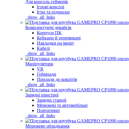
Для консоль геймерів
Ігрові консолі
Ігри та підписки
_show_all_links
Комплектуючі девайсів
Корпуси ПК
Кейкапи й перемикачі
Накладки на мишу
Кабелі
_show_all_links
Маніпулятори
VR
Геймпади
Прилади до кокпітів
_show_all_links
Зарядні пристрої
Зарядні станції
Мережеві та автомобільні
Портативні
_show_all_links
Мережеве обладнання