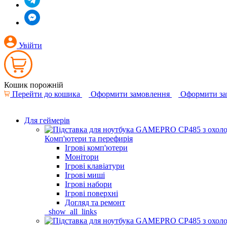
Увійти
Кошик порожній
Перейти до кошика
Оформити замовлення
Оформити за
Для геймерів
Комп'ютери та перефирія
Ігрові комп'ютери
Монітори
Ігрові клавіатури
Ігрові миші
Ігрові набори
Ігрові поверхні
Догляд та ремонт
_show_all_links