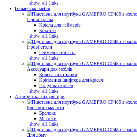
_show_all_links
Геймерські меблі
Ігрові крісла
Крісла для геймерів
Кокпіти
_show_all_links
Ігрові столи
Геймерський стіл
_show_all_links
Аксесуари для меблів
Колеса та столики
Кріплення шифтера для крісел
Подушки крісел
_show_all_links
Атрибутика та сувеніри
Брелоки і магніти
Брелоки
Магніти
_show_all_links
Для дому