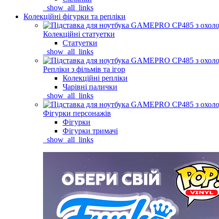
_show_all_links
Колекційні фігурки та репліки
Колекційні статуетки
Статуетки
_show_all_links
Репліки з фільмів та ігор
Колекційні репліки
Чарівні палички
_show_all_links
Фігурки персонажів
Фігурки
Фігурки тримачі
_show_all_links