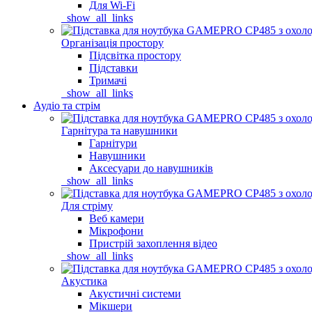
Для Wi-Fi
_show_all_links
Організація простору
Підсвітка простору
Підставки
Тримачі
_show_all_links
Аудіо та стрім
Гарнітура та навушники
Гарнітури
Навушники
Аксесуари до навушників
_show_all_links
Для стріму
Веб камери
Мікрофони
Пристрій захоплення відео
_show_all_links
Акустика
Акустичні системи
Мікшери