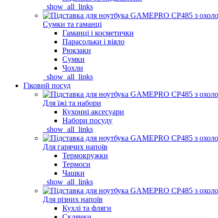
_show_all_links
Сумки та гаманці
Гаманці і косметички
Парасольки і віяло
Рюкзаки
Сумки
Чохли
_show_all_links
Гіковий посуд
Для їжі та набори
Кухонні аксесуари
Набори посуду
_show_all_links
Для гарячих напоїв
Термокружки
Термоси
Чашки
_show_all_links
Для різних напоїв
Кухлі та фляги
Склянки