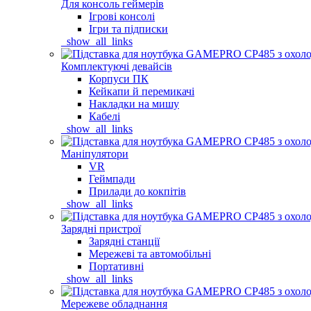
Для консоль геймерів
Ігрові консолі
Ігри та підписки
_show_all_links
Комплектуючі девайсів
Корпуси ПК
Кейкапи й перемикачі
Накладки на мишу
Кабелі
_show_all_links
Маніпулятори
VR
Геймпади
Прилади до кокпітів
_show_all_links
Зарядні пристрої
Зарядні станції
Мережеві та автомобільні
Портативні
_show_all_links
Мережеве обладнання