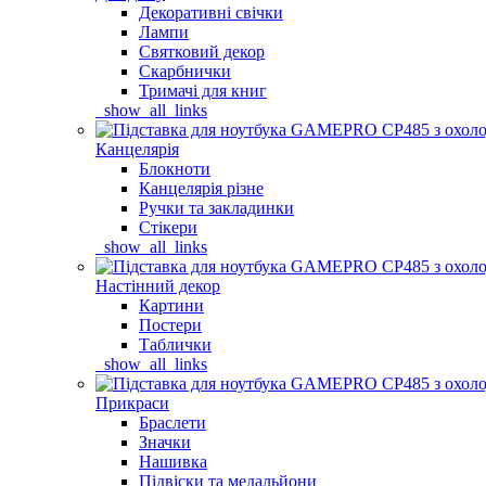
Декоративні свічки
Лампи
Святковий декор
Скарбнички
Тримачі для книг
_show_all_links
Канцелярія
Блокноти
Канцелярія різне
Ручки та закладинки
Стікери
_show_all_links
Настінний декор
Картини
Постери
Таблички
_show_all_links
Прикраси
Браслети
Значки
Нашивка
Підвіски та медальйони