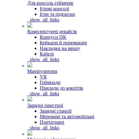
Для консоль геймерів
Ігрові консолі
Ігри та підписки
_show_all_links
Комплектуючі девайсів
Корпуси ПК
Кейкапи й перемикачі
Накладки на мишу
Кабелі
_show_all_links
Маніпулятори
VR
Геймпади
Прилади до кокпітів
_show_all_links
Зарядні пристрої
Зарядні станції
Мережеві та автомобільні
Портативні
_show_all_links