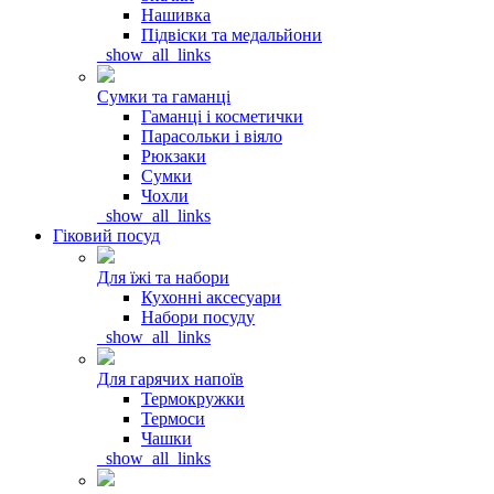
Нашивка
Підвіски та медальйони
_show_all_links
Сумки та гаманці
Гаманці і косметички
Парасольки і віяло
Рюкзаки
Сумки
Чохли
_show_all_links
Гіковий посуд
Для їжі та набори
Кухонні аксесуари
Набори посуду
_show_all_links
Для гарячих напоїв
Термокружки
Термоси
Чашки
_show_all_links