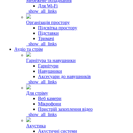
Мережеве обладнання
Для Wi-Fi
_show_all_links
Організація простору
Підсвітка простору
Підставки
Тримачі
_show_all_links
Аудіо та стрім
Гарнітура та навушники
Гарнітури
Навушники
Аксесуари до навушників
_show_all_links
Для стріму
Веб камери
Мікрофони
Пристрій захоплення відео
_show_all_links
Акустика
Акустичні системи