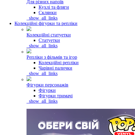
Для різних напоїв
Кухлі та фляги
Склянки
_show_all_links
Колекційні фігурки та репліки
Колекційні статуетки
Статуетки
_show_all_links
Репліки з фільмів та ігор
Колекційні репліки
Чарівні палички
_show_all_links
Фігурки персонажів
Фігурки
Фігурки тримачі
_show_all_links