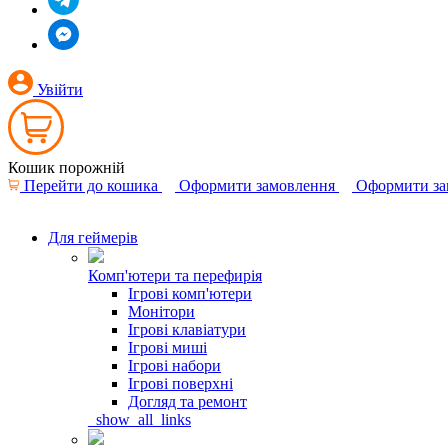
Увійти
Кошик порожній
Перейти до кошика
Оформити замовлення
Оформити за
Для геймерів
Комп'ютери та перефирія
Ігрові комп'ютери
Монітори
Ігрові клавіатури
Ігрові миші
Ігрові набори
Ігрові поверхні
Догляд та ремонт
_show_all_links