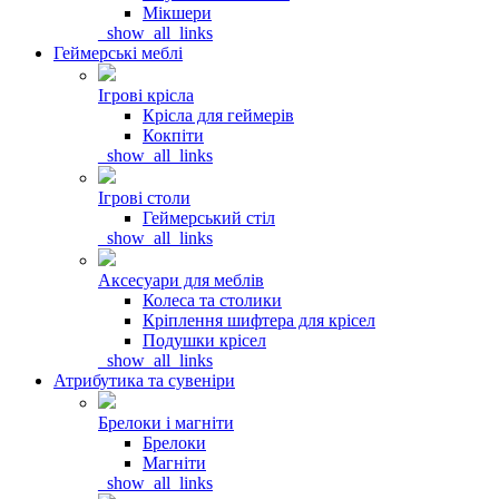
Мікшери
_show_all_links
Геймерські меблі
Ігрові крісла
Крісла для геймерів
Кокпіти
_show_all_links
Ігрові столи
Геймерський стіл
_show_all_links
Аксесуари для меблів
Колеса та столики
Кріплення шифтера для крісел
Подушки крісел
_show_all_links
Атрибутика та сувеніри
Брелоки і магніти
Брелоки
Магніти
_show_all_links