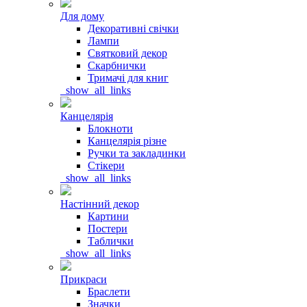
Для дому
Декоративні свічки
Лампи
Святковий декор
Скарбнички
Тримачі для книг
_show_all_links
Канцелярія
Блокноти
Канцелярія різне
Ручки та закладинки
Стікери
_show_all_links
Настінний декор
Картини
Постери
Таблички
_show_all_links
Прикраси
Браслети
Значки