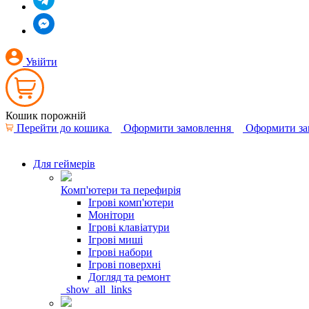
Увійти
Кошик порожній
Перейти до кошика
Оформити замовлення
Оформити за
Для геймерів
Комп'ютери та перефирія
Ігрові комп'ютери
Монітори
Ігрові клавіатури
Ігрові миші
Ігрові набори
Ігрові поверхні
Догляд та ремонт
_show_all_links