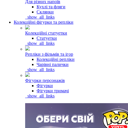
Для різних напоїв
Кухлі та фляги
Склянки
_show_all_links
Колекційні фігурки та репліки
Колекційні статуетки
Статуетки
_show_all_links
Репліки з фільмів та ігор
Колекційні репліки
Чарівні палички
_show_all_links
Фігурки персонажів
Фігурки
Фігурки тримачі
_show_all_links