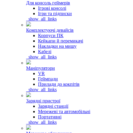
Для консоль геймерів
Ігрові консолі
Ігри та підписки
_show_all_links
Комплектуючі девайсів
Корпуси ПК
Кейкапи й перемикачі
Накладки на мишу
Кабелі
_show_all_links
Маніпулятори
VR
Геймпади
Прилади до кокпітів
_show_all_links
Зарядні пристрої
Зарядні станції
Мережеві та автомобільні
Портативні
_show_all_links