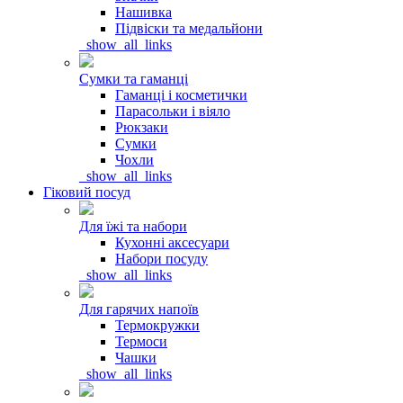
Нашивка
Підвіски та медальйони
_show_all_links
Сумки та гаманці
Гаманці і косметички
Парасольки і віяло
Рюкзаки
Сумки
Чохли
_show_all_links
Гіковий посуд
Для їжі та набори
Кухонні аксесуари
Набори посуду
_show_all_links
Для гарячих напоїв
Термокружки
Термоси
Чашки
_show_all_links