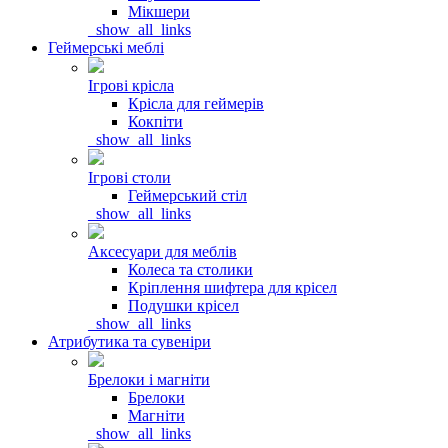
Мікшери
_show_all_links
Геймерські меблі
Ігрові крісла
Крісла для геймерів
Кокпіти
_show_all_links
Ігрові столи
Геймерський стіл
_show_all_links
Аксесуари для меблів
Колеса та столики
Кріплення шифтера для крісел
Подушки крісел
_show_all_links
Атрибутика та сувеніри
Брелоки і магніти
Брелоки
Магніти
_show_all_links