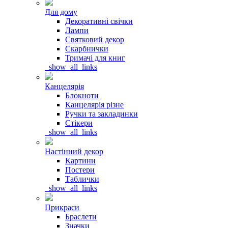
Для дому
Декоративні свічки
Лампи
Святковий декор
Скарбнички
Тримачі для книг
_show_all_links
Канцелярія
Блокноти
Канцелярія різне
Ручки та закладинки
Стікери
_show_all_links
Настінний декор
Картини
Постери
Таблички
_show_all_links
Прикраси
Браслети
Значки