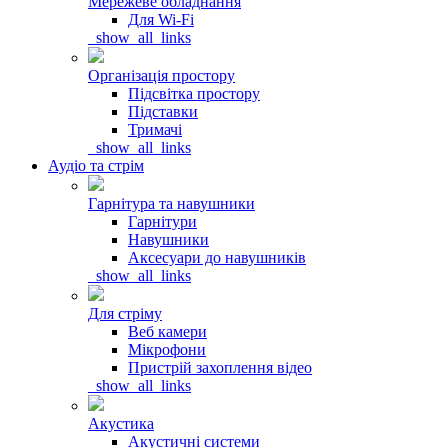
Мережеве обладнання
Для Wi-Fi
_show_all_links
Організація простору
Підсвітка простору
Підставки
Тримачі
_show_all_links
Аудіо та стрім
Гарнітура та навушники
Гарнітури
Навушники
Аксесуари до навушників
_show_all_links
Для стріму
Веб камери
Мікрофони
Пристрій захоплення відео
_show_all_links
Акустика
Акустичні системи