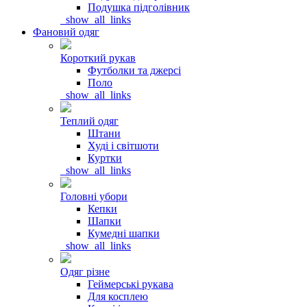
Подушка підголівник
_show_all_links
Фановий одяг
Короткий рукав
Футболки та джерсі
Поло
_show_all_links
Теплий одяг
Штани
Худі і світшоти
Куртки
_show_all_links
Головні убори
Кепки
Шапки
Кумедні шапки
_show_all_links
Одяг різне
Геймерські рукава
Для косплею