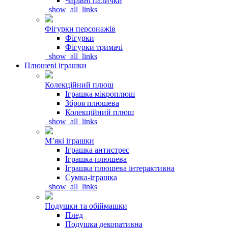
Чарівні палички
_show_all_links
Фігурки персонажів
Фігурки
Фігурки тримачі
_show_all_links
Плюшеві іграшки
Колекційний плюш
Іграшка мікроплюш
Зброя плюшева
Колекційний плюш
_show_all_links
Мʼякі іграшки
Іграшка антистрес
Іграшка плюшева
Іграшка плюшева інтерактивна
Сумка-іграшка
_show_all_links
Подушки та обіймашки
Плед
Подушка декоративна