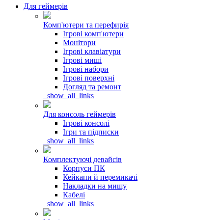
Для геймерів
Комп'ютери та перефирія
Ігрові комп'ютери
Монітори
Ігрові клавіатури
Ігрові миші
Ігрові набори
Ігрові поверхні
Догляд та ремонт
_show_all_links
Для консоль геймерів
Ігрові консолі
Ігри та підписки
_show_all_links
Комплектуючі девайсів
Корпуси ПК
Кейкапи й перемикачі
Накладки на мишу
Кабелі
_show_all_links