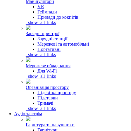
Маніпулятори
VR
Геймпади
Прилади до кокпітів
_show_all_links
Зарядні пристрої
Зарядні станції
Мережеві та автомобільні
Портативні
_show_all_links
Мережеве обладнання
Для Wi-Fi
_show_all_links
Організація простору
Підсвітка простору
Підставки
Тримачі
_show_all_links
Аудіо та стрім
Гарнітура та навушники
Гарнітури