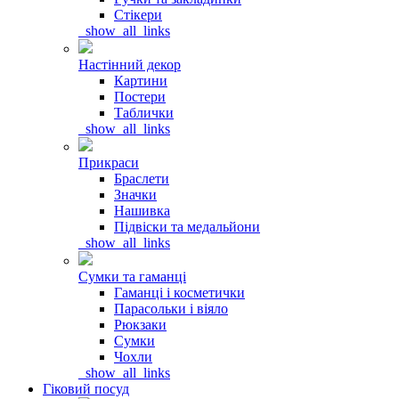
Стікери
_show_all_links
Настінний декор
Картини
Постери
Таблички
_show_all_links
Прикраси
Браслети
Значки
Нашивка
Підвіски та медальйони
_show_all_links
Сумки та гаманці
Гаманці і косметички
Парасольки і віяло
Рюкзаки
Сумки
Чохли
_show_all_links
Гіковий посуд