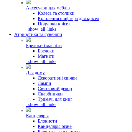
Аксесуари для меблів
Колеса та столики
Кріплення шифтера для крісел
Подушки крісел
_show_all_links
Атрибутика та сувеніри
Брелоки і магніти
Брелоки
Магніти
_show_all_links
Для дому
Декоративні свічки
Лампи
Святковий декор
Скарбнички
Тримачі для книг
_show_all_links
Канцелярія
Блокноти
Канцелярія різне
Ручки та закладинки