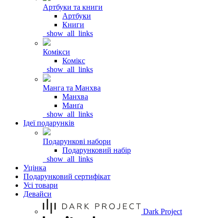
Артбуки та книги
Артбуки
Книги
_show_all_links
Комікси
Комікс
_show_all_links
Манга та Манхва
Манхва
Манґа
_show_all_links
Ідеї подарунків
Подарункові набори
Подарунковий набір
_show_all_links
Уцінка
Подарунковий сертифікат
Усі товари
Девайси
Dark Project