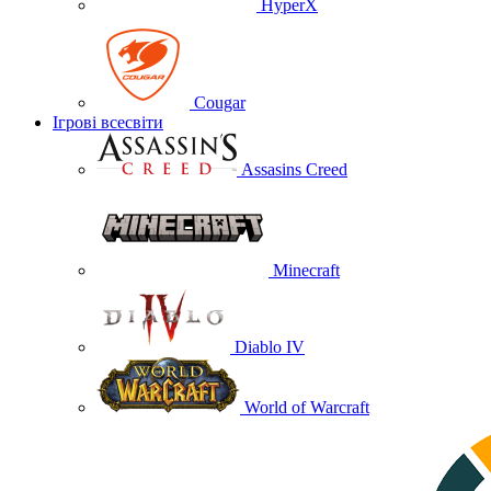
HyperX
Cougar
Ігрові всесвіти
Assasins Creed
Minecraft
Diablo IV
World of Warcraft