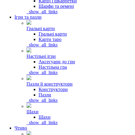
Капці і шкарпетки
Шарфи та ремені
_show_all_links
Ігри та пазли
Гральні карти
Гральні карти
Карти таро
_show_all_links
Настільні ігри
Аксесуари до гри
Настільна гра
_show_all_links
Пазли й конструктори
Конструктори
Пазли
_show_all_links
Шахи
Шахи
_show_all_links
Чтиво