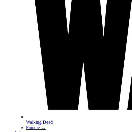
Walking Dead
Більше
→