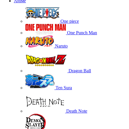
Аніме
One piece
One Punch Man
Naruto
Dragon Ball
Ten Sura
Death Note