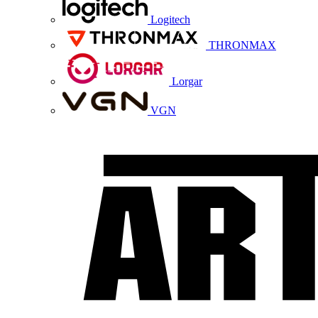
Logitech
THRONMAX
Lorgar
VGN