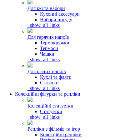
Для їжі та набори
Кухонні аксесуари
Набори посуду
_show_all_links
Для гарячих напоїв
Термокружки
Термоси
Чашки
_show_all_links
Для різних напоїв
Кухлі та фляги
Склянки
_show_all_links
Колекційні фігурки та репліки
Колекційні статуетки
Статуетки
_show_all_links
Репліки з фільмів та ігор
Колекційні репліки