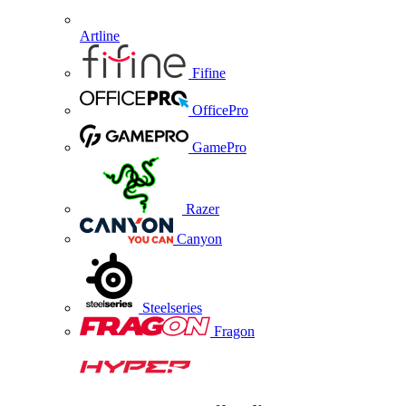
Artline
Fifine
OfficePro
GamePro
Razer
Canyon
Steelseries
Fragon