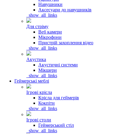
Навушники
Аксесуари до навушників
_show_all_links
Для стріму
Веб камери
Мікрофони
Пристрій захоплення відео
_show_all_links
Акустика
Акустичні системи
Мікшери
_show_all_links
Геймерські меблі
Ігрові крісла
Крісла для геймерів
Кокпіти
_show_all_links
Ігрові столи
Геймерський стіл
_show_all_links