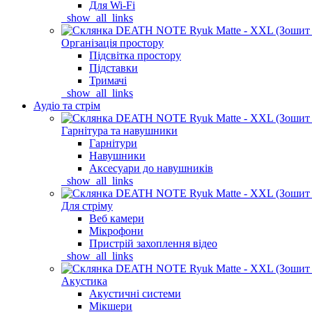
Для Wi-Fi
_show_all_links
Організація простору
Підсвітка простору
Підставки
Тримачі
_show_all_links
Аудіо та стрім
Гарнітура та навушники
Гарнітури
Навушники
Аксесуари до навушників
_show_all_links
Для стріму
Веб камери
Мікрофони
Пристрій захоплення відео
_show_all_links
Акустика
Акустичні системи
Мікшери