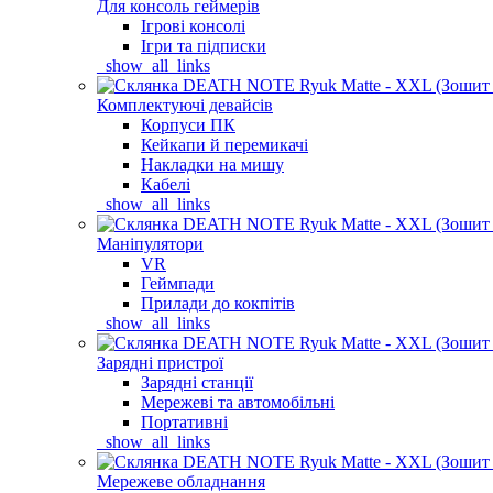
Для консоль геймерів
Ігрові консолі
Ігри та підписки
_show_all_links
Комплектуючі девайсів
Корпуси ПК
Кейкапи й перемикачі
Накладки на мишу
Кабелі
_show_all_links
Маніпулятори
VR
Геймпади
Прилади до кокпітів
_show_all_links
Зарядні пристрої
Зарядні станції
Мережеві та автомобільні
Портативні
_show_all_links
Мережеве обладнання