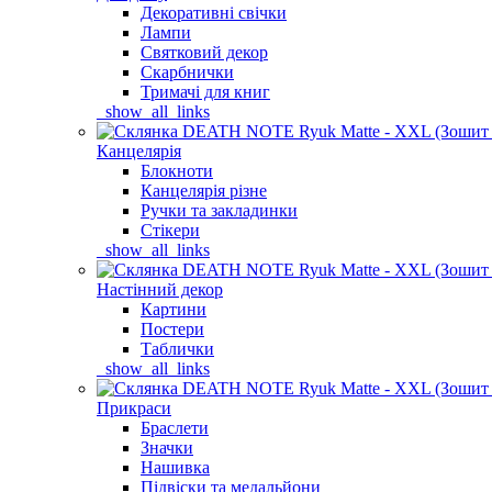
Декоративні свічки
Лампи
Святковий декор
Скарбнички
Тримачі для книг
_show_all_links
Канцелярія
Блокноти
Канцелярія різне
Ручки та закладинки
Стікери
_show_all_links
Настінний декор
Картини
Постери
Таблички
_show_all_links
Прикраси
Браслети
Значки
Нашивка
Підвіски та медальйони