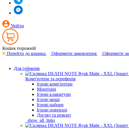
Увійти
Кошик порожній
Перейти до кошика
Оформити замовлення
Оформити за
Для геймерів
Комп'ютери та перефирія
Ігрові комп'ютери
Монітори
Ігрові клавіатури
Ігрові миші
Ігрові набори
Ігрові поверхні
Догляд та ремонт
_show_all_links