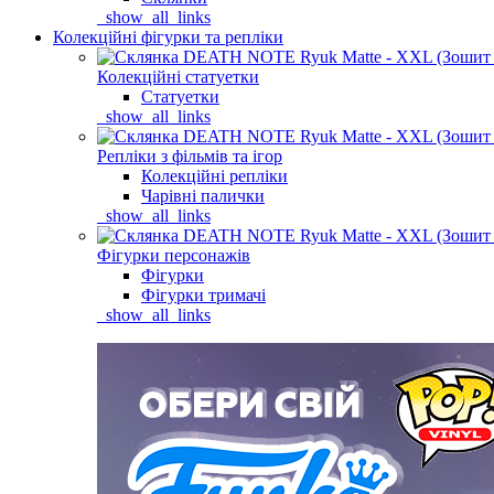
_show_all_links
Колекційні фігурки та репліки
Колекційні статуетки
Статуетки
_show_all_links
Репліки з фільмів та ігор
Колекційні репліки
Чарівні палички
_show_all_links
Фігурки персонажів
Фігурки
Фігурки тримачі
_show_all_links