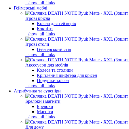
_show_all_links
Геймерські меблі
Ігрові крісла
Крісла для геймерів
Кокпіти
_show_all_links
Ігрові столи
Геймерський стіл
_show_all_links
Аксесуари для меблів
Колеса та столики
Кріплення шифтера для крісел
Подушки крісел
_show_all_links
Атрибутика та сувеніри
Брелоки і магніти
Брелоки
Магніти
_show_all_links
Для дому