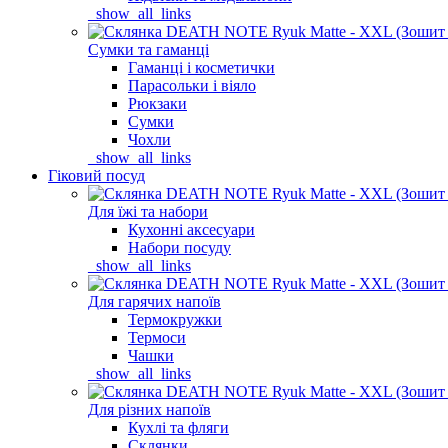
_show_all_links
Сумки та гаманці
Гаманці і косметички
Парасольки і віяло
Рюкзаки
Сумки
Чохли
_show_all_links
Гіковий посуд
Для їжі та набори
Кухонні аксесуари
Набори посуду
_show_all_links
Для гарячих напоїв
Термокружки
Термоси
Чашки
_show_all_links
Для різних напоїв
Кухлі та фляги
Склянки