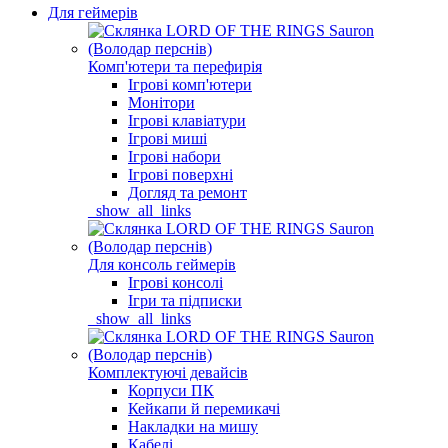
Для геймерів
Комп'ютери та перефирія
Ігрові комп'ютери
Монітори
Ігрові клавіатури
Ігрові миші
Ігрові набори
Ігрові поверхні
Догляд та ремонт
_show_all_links
Для консоль геймерів
Ігрові консолі
Ігри та підписки
_show_all_links
Комплектуючі девайсів
Корпуси ПК
Кейкапи й перемикачі
Накладки на мишу
Кабелі