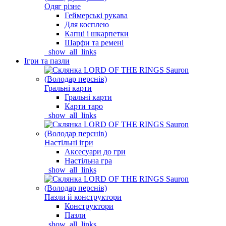
Одяг різне
Геймерські рукава
Для косплею
Капці і шкарпетки
Шарфи та ремені
_show_all_links
Ігри та пазли
Гральні карти
Гральні карти
Карти таро
_show_all_links
Настільні ігри
Аксесуари до гри
Настільна гра
_show_all_links
Пазли й конструктори
Конструктори
Пазли
_show_all_links