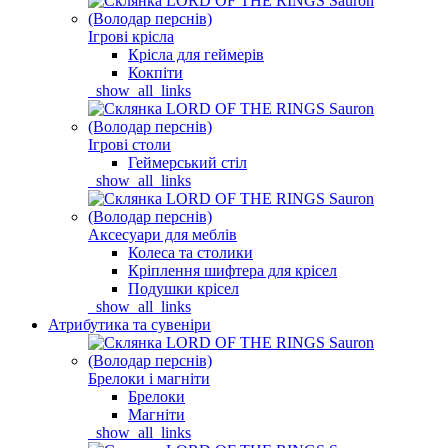
Ігрові крісла
Крісла для геймерів
Кокпіти
_show_all_links
Ігрові столи
Геймерський стіл
_show_all_links
Аксесуари для меблів
Колеса та столики
Кріплення шифтера для крісел
Подушки крісел
_show_all_links
Атрибутика та сувеніри
Брелоки і магніти
Брелоки
Магніти
_show_all_links