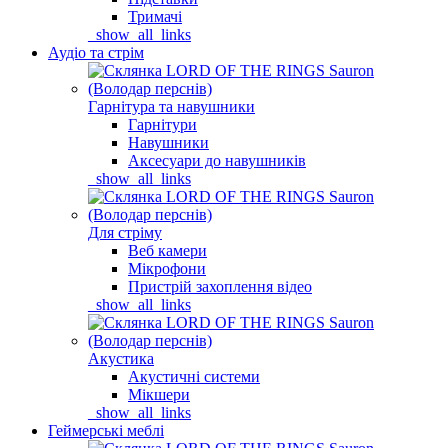
Тримачі
_show_all_links
Аудіо та стрім
Гарнітура та навушники
Гарнітури
Навушники
Аксесуари до навушників
_show_all_links
Для стріму
Веб камери
Мікрофони
Пристрій захоплення відео
_show_all_links
Акустика
Акустичні системи
Мікшери
_show_all_links
Геймерські меблі