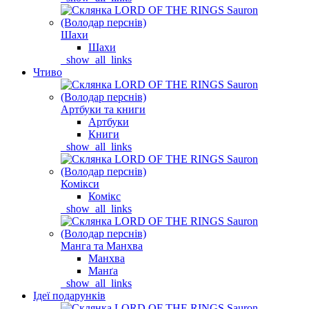
Шахи
Шахи
_show_all_links
Чтиво
Артбуки та книги
Артбуки
Книги
_show_all_links
Комікси
Комікс
_show_all_links
Манга та Манхва
Манхва
Манґа
_show_all_links
Ідеї подарунків