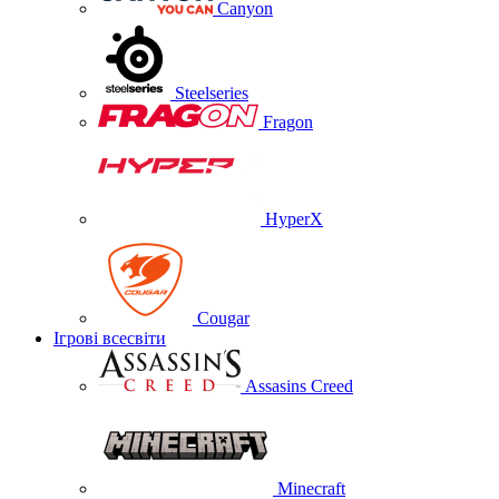
Canyon
Steelseries
Fragon
HyperX
Cougar
Ігрові всесвіти
Assasins Creed
Minecraft