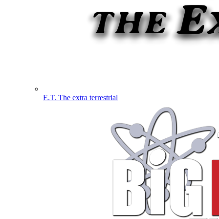
E.T. The extra terrestrial