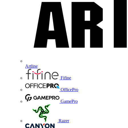
Artline
Fifine
OfficePro
GamePro
Razer