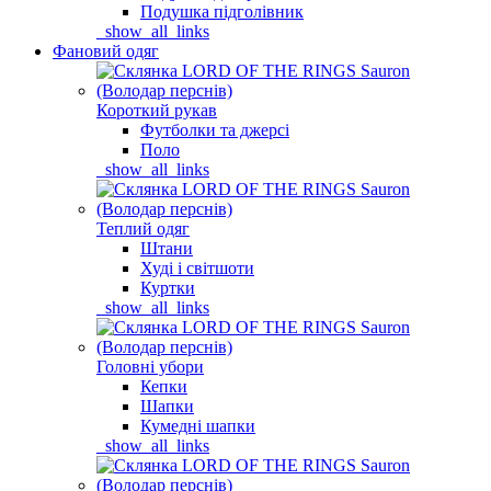
Подушка підголівник
_show_all_links
Фановий одяг
Короткий рукав
Футболки та джерсі
Поло
_show_all_links
Теплий одяг
Штани
Худі і світшоти
Куртки
_show_all_links
Головні убори
Кепки
Шапки
Кумедні шапки
_show_all_links