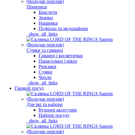
Прикраси
Браслети
Значки
Нашивка
Підвіски та медальйони
_show_all_links
Сумки та гаманці
Гаманці і косметички
Парасольки і віяло
Рюкзаки
Сумки
Чохли
_show_all_links
Гіковий посуд
Для їжі та набори
Кухонні аксесуари
Набори посуду
_show_all_links