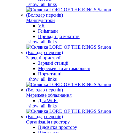
_show_all_links
Маніпулятори
VR
Геймпади
Прилади до кокпітів
_show_all_links
Зарядні пристрої
Зарядні станції
Мережеві та автомобільні
Портативні
_show_all_links
Мережеве обладнання
Для Wi-Fi
_show_all_links
Організація простору
Підсвітка простору
Підставки