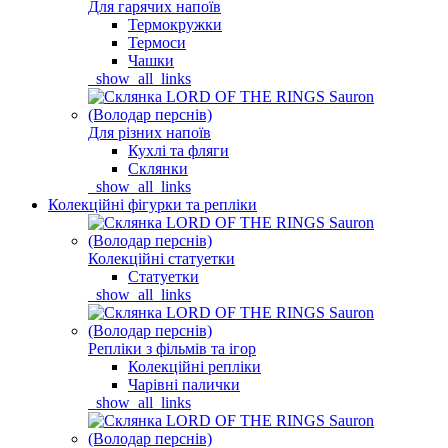
Для гарячих напоїв
Термокружки
Термоси
Чашки
_show_all_links
Для різних напоїв
Кухлі та фляги
Склянки
_show_all_links
Колекційні фігурки та репліки
Колекційні статуетки
Статуетки
_show_all_links
Репліки з фільмів та ігор
Колекційні репліки
Чарівні палички
_show_all_links