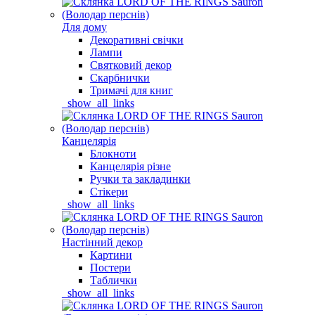
Для дому
Декоративні свічки
Лампи
Святковий декор
Скарбнички
Тримачі для книг
_show_all_links
Канцелярія
Блокноти
Канцелярія різне
Ручки та закладинки
Стікери
_show_all_links
Настінний декор
Картини
Постери
Таблички
_show_all_links