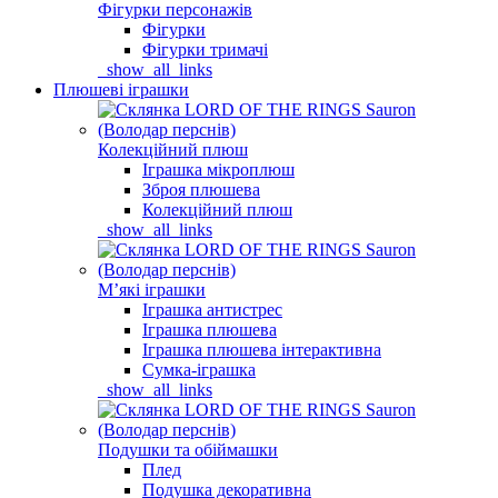
Фігурки персонажів
Фігурки
Фігурки тримачі
_show_all_links
Плюшеві іграшки
Колекційний плюш
Іграшка мікроплюш
Зброя плюшева
Колекційний плюш
_show_all_links
Мʼякі іграшки
Іграшка антистрес
Іграшка плюшева
Іграшка плюшева інтерактивна
Сумка-іграшка
_show_all_links
Подушки та обіймашки
Плед
Подушка декоративна