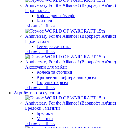
Ігрові крісла
Крісла для геймерів
Кокпіти
_show_all_links
Ігрові столи
Геймерський стіл
_show_all_links
Аксесуари для меблів
Колеса та столики
Кріплення шифтера для крісел
Подушки крісел
_show_all_links
Атрибутика та сувеніри
Брелоки і магніти
Брелоки
Магніти
_show_all_links