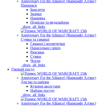
Прикраси
Браслети
Значки
Нашивка
Підвіски та медальйони
_show_all_links
Сумки та гаманці
Гаманці і косметички
Парасольки і віяло
Рюкзаки
Сумки
Чохли
_show_all_links
Гіковий посуд
Для їжі та набори
Кухонні аксесуари
Набори посуду
_show_all_links