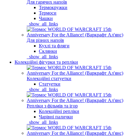
Для гарячих напоїв
Термокружки
Термоси
Чашки
_show_all_links
Для різних напоїв
Кухлі та фляги
Склянки
_show_all_links
Колекційні фігурки та репліки
Колекційні статуетки
Статуетки
_show_all_links
Репліки з фільмів та ігор
Колекційні репліки
Чарівні палички
_show_all_links