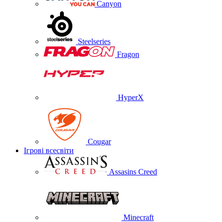
Canyon
Steelseries
Fragon
HyperX
Cougar
Ігрові всесвіти
Assasins Creed
Minecraft