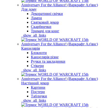
Для дому
Декоративні свічки
Лампи
Святковий декор
Скарбнички
Тримачі для книг
_show_all_links
Канцелярія
Блокноти
Канцелярія різне
Ручки та закладинки
Стікери
_show_all_links
Настінний декор
Картини
Постери
Таблички
_show_all_links