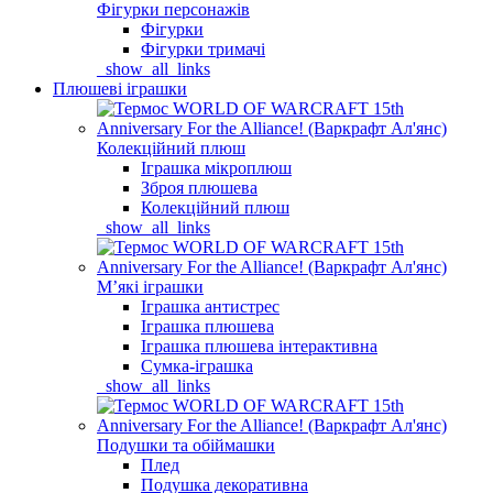
Фігурки персонажів
Фігурки
Фігурки тримачі
_show_all_links
Плюшеві іграшки
Колекційний плюш
Іграшка мікроплюш
Зброя плюшева
Колекційний плюш
_show_all_links
Мʼякі іграшки
Іграшка антистрес
Іграшка плюшева
Іграшка плюшева інтерактивна
Сумка-іграшка
_show_all_links
Подушки та обіймашки
Плед
Подушка декоративна