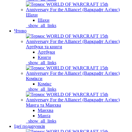
Шахи
Шахи
_show_all_links
Чтиво
Артбуки та книги
Артбуки
Книги
_show_all_links
Комікси
Комікс
_show_all_links
Манга та Манхва
Манхва
Манґа
_show_all_links
Ідеї подарунків