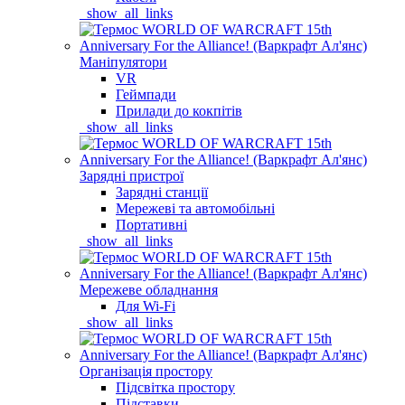
_show_all_links
Маніпулятори
VR
Геймпади
Прилади до кокпітів
_show_all_links
Зарядні пристрої
Зарядні станції
Мережеві та автомобільні
Портативні
_show_all_links
Мережеве обладнання
Для Wi-Fi
_show_all_links
Організація простору
Підсвітка простору
Підставки