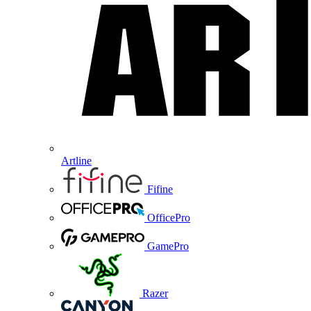
Artline
Fifine
OfficePro
GamePro
Razer