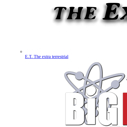
E.T. The extra terrestrial