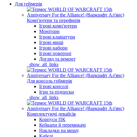
Для геймерів
Комп'ютери та перефирія
Ігрові комп'ютери
Монітори
Ігрові клавіатури
Ігрові миші
Ігрові набори
Ігрові поверхні
Догляд та ремонт
_show_all_links
Для консоль геймерів
Ігрові консолі
Ігри та підписки
_show_all_links
Комплектуючі девайсів
Корпуси ПК
Кейкапи й перемикачі
Накладки на мишу
Кабелі