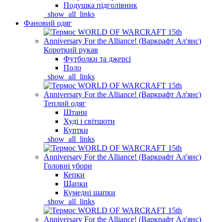
Подушка підголівник
_show_all_links
Фановий одяг
Короткий рукав
Футболки та джерсі
Поло
_show_all_links
Теплий одяг
Штани
Худі і світшоти
Куртки
_show_all_links
Головні убори
Кепки
Шапки
Кумедні шапки
_show_all_links