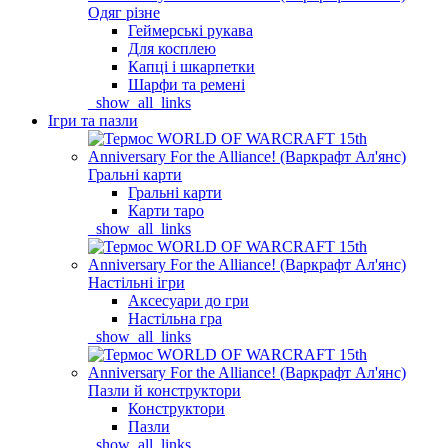
Одяг різне
Геймерські рукава
Для косплею
Капці і шкарпетки
Шарфи та ремені
_show_all_links
Ігри та пазли
Гральні карти
Гральні карти
Карти таро
_show_all_links
Настільні ігри
Аксесуари до гри
Настільна гра
_show_all_links
Пазли й конструктори
Конструктори
Пазли
_show_all_links