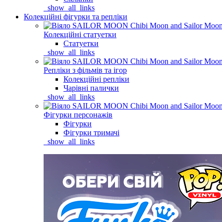
_show_all_links
Колекційні фігурки та репліки
Колекційні статуетки
Статуетки
_show_all_links
Репліки з фільмів та ігор
Колекційні репліки
Чарівні палички
_show_all_links
Фігурки персонажів
Фігурки
Фігурки тримачі
_show_all_links