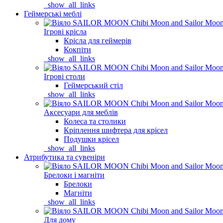
_show_all_links
Геймерські меблі
Ігрові крісла
Крісла для геймерів
Кокпіти
_show_all_links
Ігрові столи
Геймерський стіл
_show_all_links
Аксесуари для меблів
Колеса та столики
Кріплення шифтера для крісел
Подушки крісел
_show_all_links
Атрибутика та сувеніри
Брелоки і магніти
Брелоки
Магніти
_show_all_links
Для дому