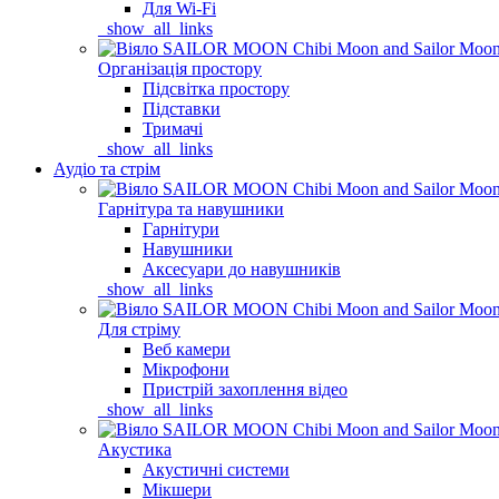
Для Wi-Fi
_show_all_links
Організація простору
Підсвітка простору
Підставки
Тримачі
_show_all_links
Аудіо та стрім
Гарнітура та навушники
Гарнітури
Навушники
Аксесуари до навушників
_show_all_links
Для стріму
Веб камери
Мікрофони
Пристрій захоплення відео
_show_all_links
Акустика
Акустичні системи
Мікшери