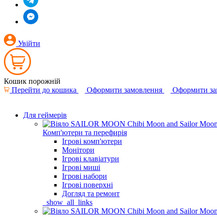
Увійти
Кошик порожній
Перейти до кошика
Оформити замовлення
Оформити за
Для геймерів
Комп'ютери та перефирія
Ігрові комп'ютери
Монітори
Ігрові клавіатури
Ігрові миші
Ігрові набори
Ігрові поверхні
Догляд та ремонт
_show_all_links