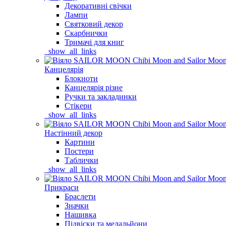
Декоративні свічки
Лампи
Святковий декор
Скарбнички
Тримачі для книг
_show_all_links
Канцелярія
Блокноти
Канцелярія різне
Ручки та закладинки
Стікери
_show_all_links
Настінний декор
Картини
Постери
Таблички
_show_all_links
Прикраси
Браслети
Значки
Нашивка
Підвіски та медальйони