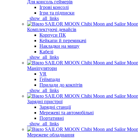
Для консоль геймерів
Ігрові консолі
Ігри та підписки
_show_all_links
Комплектуючі девайсів
Корпуси ПК
Кейкапи й перемикачі
Накладки на мишу
Кабелі
_show_all_links
Маніпулятори
VR
Геймпади
Прилади до кокпітів
_show_all_links
Зарядні пристрої
Зарядні станції
Мережеві та автомобільні
Портативні
_show_all_links
Мережеве обладнання