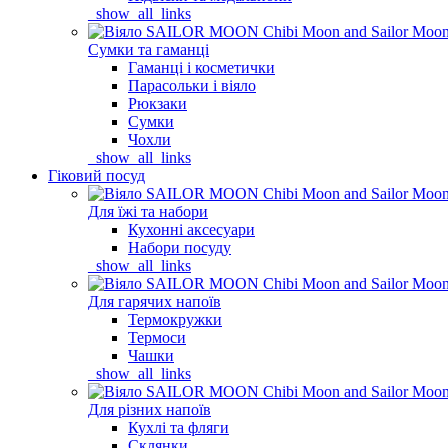
_show_all_links
Сумки та гаманці
Гаманці і косметички
Парасольки і віяло
Рюкзаки
Сумки
Чохли
_show_all_links
Гіковий посуд
Для їжі та набори
Кухонні аксесуари
Набори посуду
_show_all_links
Для гарячих напоїв
Термокружки
Термоси
Чашки
_show_all_links
Для різних напоїв
Кухлі та фляги
Склянки