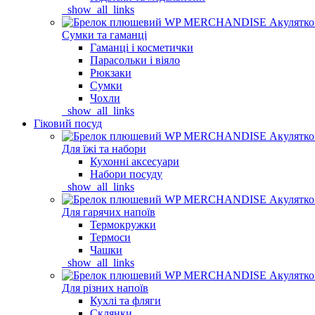
_show_all_links
Сумки та гаманці
Гаманці і косметички
Парасольки і віяло
Рюкзаки
Сумки
Чохли
_show_all_links
Гіковий посуд
Для їжі та набори
Кухонні аксесуари
Набори посуду
_show_all_links
Для гарячих напоїв
Термокружки
Термоси
Чашки
_show_all_links
Для різних напоїв
Кухлі та фляги
Склянки