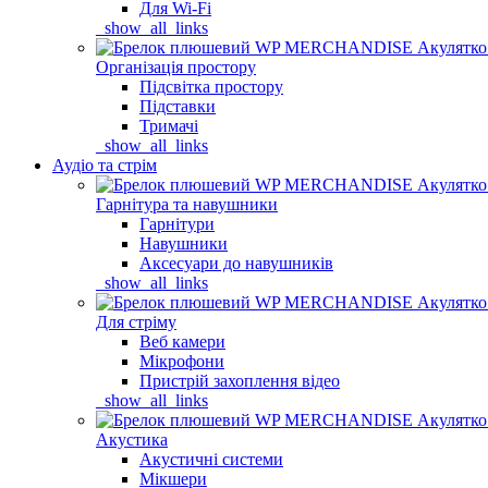
Для Wi-Fi
_show_all_links
Організація простору
Підсвітка простору
Підставки
Тримачі
_show_all_links
Аудіо та стрім
Гарнітура та навушники
Гарнітури
Навушники
Аксесуари до навушників
_show_all_links
Для стріму
Веб камери
Мікрофони
Пристрій захоплення відео
_show_all_links
Акустика
Акустичні системи
Мікшери