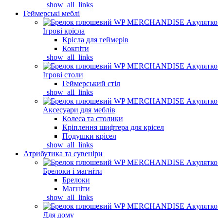
_show_all_links
Геймерські меблі
Ігрові крісла
Крісла для геймерів
Кокпіти
_show_all_links
Ігрові столи
Геймерський стіл
_show_all_links
Аксесуари для меблів
Колеса та столики
Кріплення шифтера для крісел
Подушки крісел
_show_all_links
Атрибутика та сувеніри
Брелоки і магніти
Брелоки
Магніти
_show_all_links
Для дому