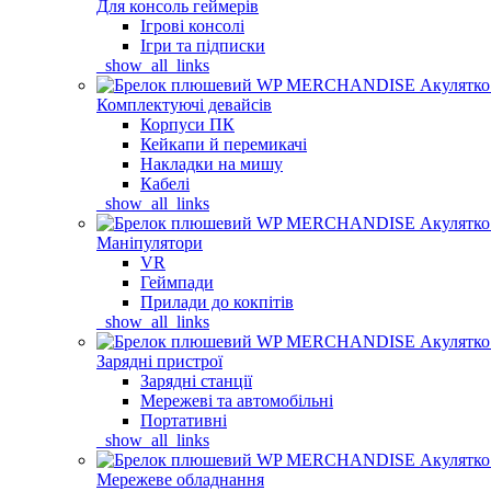
Для консоль геймерів
Ігрові консолі
Ігри та підписки
_show_all_links
Комплектуючі девайсів
Корпуси ПК
Кейкапи й перемикачі
Накладки на мишу
Кабелі
_show_all_links
Маніпулятори
VR
Геймпади
Прилади до кокпітів
_show_all_links
Зарядні пристрої
Зарядні станції
Мережеві та автомобільні
Портативні
_show_all_links
Мережеве обладнання