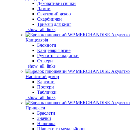
Декоративні свічки
Лампи
Святковий декор
Скарбнички
Тримачі для книг
_show_all_links
Канцелярія
Блокноти
Канцелярія різне
Ручки та закладинки
Стікери
_show_all_links
Настінний декор
Картини
Постери
Таблички
_show_all_links
Прикраси
Браслети
Значки
Нашивка
Підвіски та медальйони