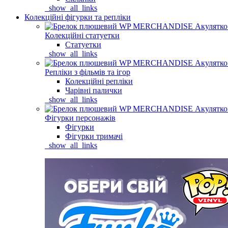
_show_all_links
Колекційні фігурки та репліки
Колекційні статуетки
Статуетки
_show_all_links
Репліки з фільмів та ігор
Колекційні репліки
Чарівні палички
_show_all_links
Фігурки персонажів
Фігурки
Фігурки тримачі
_show_all_links