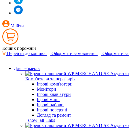
Увійти
Кошик порожній
Перейти до кошика
Оформити замовлення
Оформити за
Для геймерів
Комп'ютери та перефирія
Ігрові комп'ютери
Монітори
Ігрові клавіатури
Ігрові миші
Ігрові набори
Ігрові поверхні
Догляд та ремонт
_show_all_links