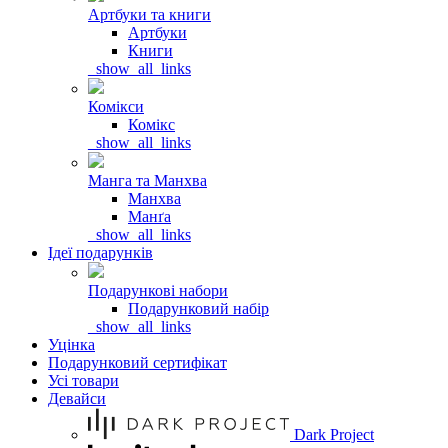
Артбуки та книги
Артбуки
Книги
_show_all_links
Комікси
Комікс
_show_all_links
Манга та Манхва
Манхва
Манґа
_show_all_links
Ідеї подарунків
Подарункові набори
Подарунковий набір
_show_all_links
Уцінка
Подарунковий сертифікат
Усі товари
Девайси
Dark Project