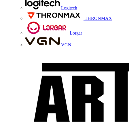
Logitech
THRONMAX
Lorgar
VGN