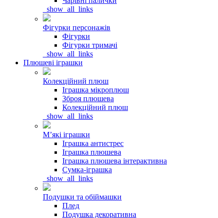
Чарівні палички
_show_all_links
Фігурки персонажів
Фігурки
Фігурки тримачі
_show_all_links
Плюшеві іграшки
Колекційний плюш
Іграшка мікроплюш
Зброя плюшева
Колекційний плюш
_show_all_links
Мʼякі іграшки
Іграшка антистрес
Іграшка плюшева
Іграшка плюшева інтерактивна
Сумка-іграшка
_show_all_links
Подушки та обіймашки
Плед
Подушка декоративна