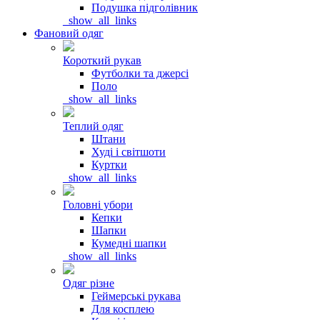
Подушка підголівник
_show_all_links
Фановий одяг
Короткий рукав
Футболки та джерсі
Поло
_show_all_links
Теплий одяг
Штани
Худі і світшоти
Куртки
_show_all_links
Головні убори
Кепки
Шапки
Кумедні шапки
_show_all_links
Одяг різне
Геймерські рукава
Для косплею