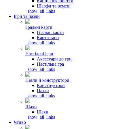
Капці і шкарпетки
Шарфи та ремені
_show_all_links
Ігри та пазли
Гральні карти
Гральні карти
Карти таро
_show_all_links
Настільні ігри
Аксесуари до гри
Настільна гра
_show_all_links
Пазли й конструктори
Конструктори
Пазли
_show_all_links
Шахи
Шахи
_show_all_links
Чтиво