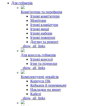
Для геймерів
Комп'ютери та перефирія
Ігрові комп'ютери
Монітори
Ігрові клавіатури
Ігрові миші
Ігрові набори
Ігрові поверхні
Догляд та ремонт
_show_all_links
Для консоль геймерів
Ігрові консолі
Ігри та підписки
_show_all_links
Комплектуючі девайсів
Корпуси ПК
Кейкапи й перемикачі
Накладки на мишу
Кабелі
_show_all_links