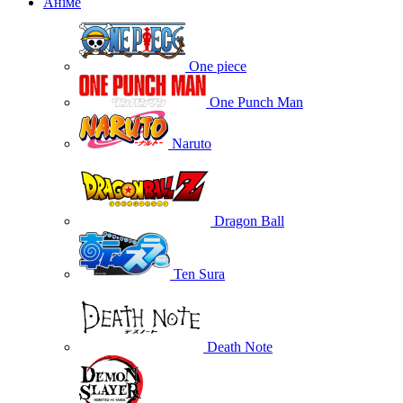
Аніме
One piece
One Punch Man
Naruto
Dragon Ball
Ten Sura
Death Note