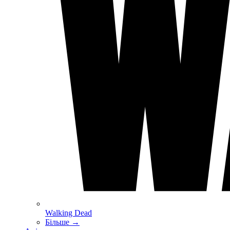
Walking Dead
Більше
→