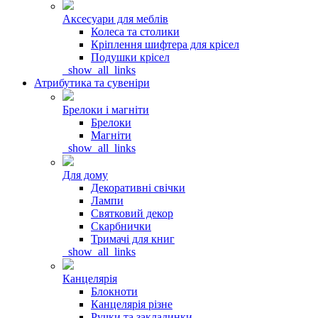
Аксесуари для меблів
Колеса та столики
Кріплення шифтера для крісел
Подушки крісел
_show_all_links
Атрибутика та сувеніри
Брелоки і магніти
Брелоки
Магніти
_show_all_links
Для дому
Декоративні свічки
Лампи
Святковий декор
Скарбнички
Тримачі для книг
_show_all_links
Канцелярія
Блокноти
Канцелярія різне
Ручки та закладинки