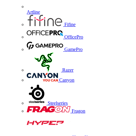
Artline
Fifine
OfficePro
GamePro
Razer
Canyon
Steelseries
Fragon