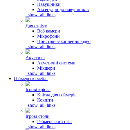
Навушники
Аксесуари до навушників
_show_all_links
Для стріму
Веб камери
Мікрофони
Пристрій захоплення відео
_show_all_links
Акустика
Акустичні системи
Мікшери
_show_all_links
Геймерські меблі
Ігрові крісла
Крісла для геймерів
Кокпіти
_show_all_links
Ігрові столи
Геймерський стіл
_show_all_links