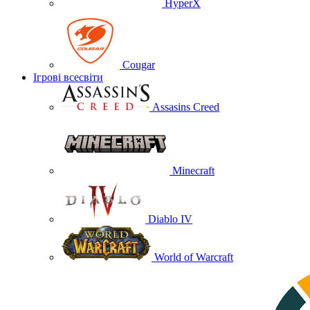
HyperX
Cougar
Ігрові всесвіти
Assasins Creed
Minecraft
Diablo IV
World of Warcraft