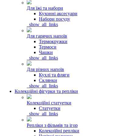
Для їжі та набори
Кухонні аксесуари
Набори посуду
_show_all_links
Для гарячих напоїв
Термокружки
Термоси
Чашки
_show_all_links
Для різних напоїв
Кухлі та фляги
Склянки
_show_all_links
Колекційні фігурки та репліки
Колекційні статуетки
Статуетки
_show_all_links
Репліки з фільмів та ігор
Колекційні репліки