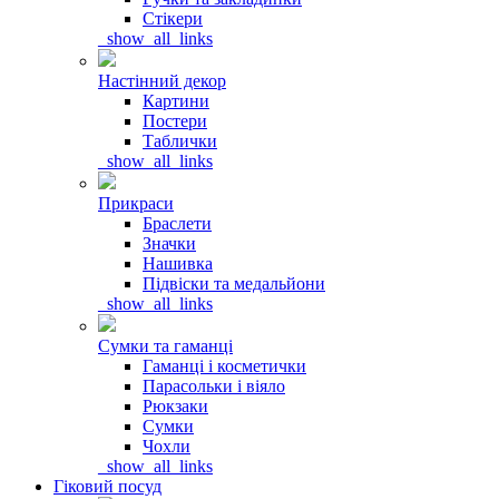
Стікери
_show_all_links
Настінний декор
Картини
Постери
Таблички
_show_all_links
Прикраси
Браслети
Значки
Нашивка
Підвіски та медальйони
_show_all_links
Сумки та гаманці
Гаманці і косметички
Парасольки і віяло
Рюкзаки
Сумки
Чохли
_show_all_links
Гіковий посуд