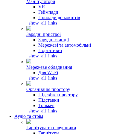
Маніпулятори
VR
Геймпади
Прилади до кокпітів
_show_all_links
Зарядні пристрої
Зарядні станції
Мережеві та автомобільні
Портативні
_show_all_links
Мережеве обладнання
Для Wi-Fi
_show_all_links
Організація простору
Підсвітка простору
Підставки
Тримачі
_show_all_links
Аудіо та стрім
Гарнітура та навушники
Гарнітури