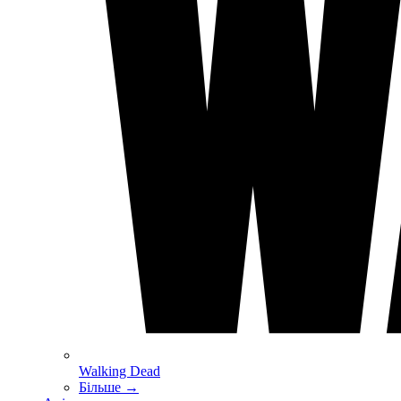
Walking Dead
Більше
→