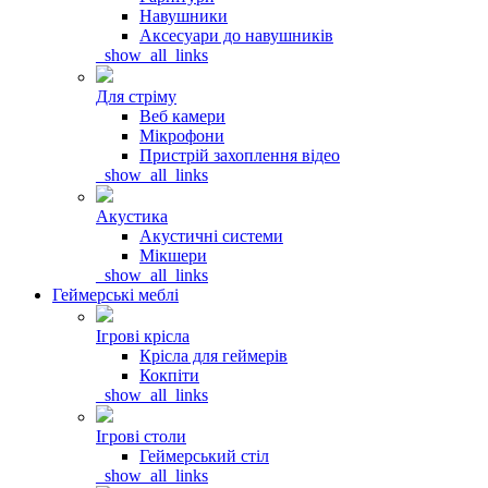
Навушники
Аксесуари до навушників
_show_all_links
Для стріму
Веб камери
Мікрофони
Пристрій захоплення відео
_show_all_links
Акустика
Акустичні системи
Мікшери
_show_all_links
Геймерські меблі
Ігрові крісла
Крісла для геймерів
Кокпіти
_show_all_links
Ігрові столи
Геймерський стіл
_show_all_links