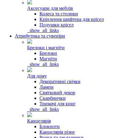
Аксесуари для меблів
Колеса та столики
Кріплення шифтера для крісел
Подушки крісел
_show_all_links
Атрибутика та сувеніри
Брелоки і магніти
Брелоки
Магніти
_show_all_links
Для дому
Декоративні свічки
Лампи
Святковий декор
Скарбнички
Тримачі для книг
_show_all_links
Канцелярія
Блокноти
Канцелярія різне
Ручки та закладинки