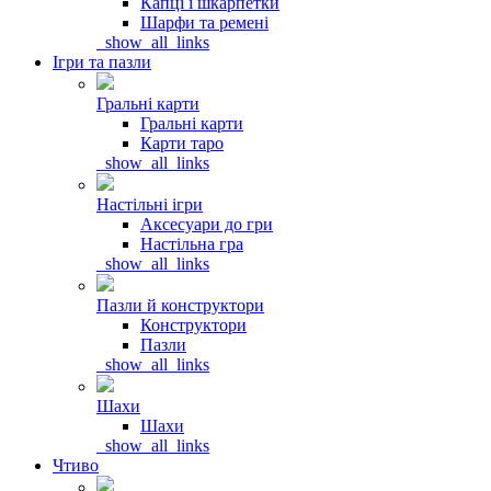
Капці і шкарпетки
Шарфи та ремені
_show_all_links
Ігри та пазли
Гральні карти
Гральні карти
Карти таро
_show_all_links
Настільні ігри
Аксесуари до гри
Настільна гра
_show_all_links
Пазли й конструктори
Конструктори
Пазли
_show_all_links
Шахи
Шахи
_show_all_links
Чтиво