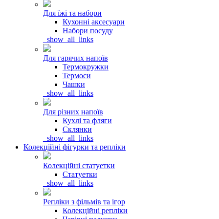
Для їжі та набори
Кухонні аксесуари
Набори посуду
_show_all_links
Для гарячих напоїв
Термокружки
Термоси
Чашки
_show_all_links
Для різних напоїв
Кухлі та фляги
Склянки
_show_all_links
Колекційні фігурки та репліки
Колекційні статуетки
Статуетки
_show_all_links
Репліки з фільмів та ігор
Колекційні репліки