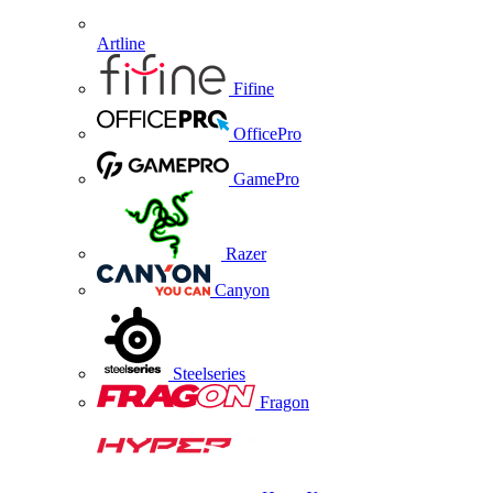
Artline
Fifine
OfficePro
GamePro
Razer
Canyon
Steelseries
Fragon