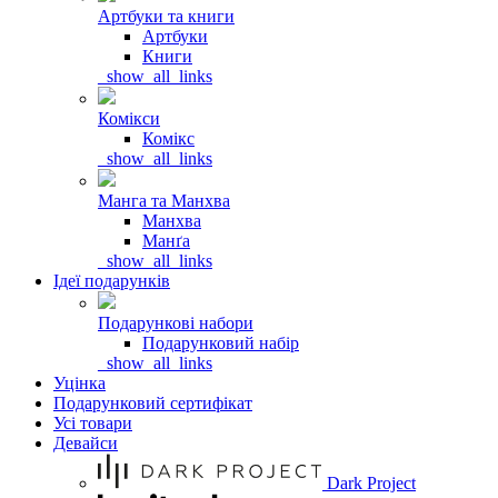
Артбуки та книги
Артбуки
Книги
_show_all_links
Комікси
Комікс
_show_all_links
Манга та Манхва
Манхва
Манґа
_show_all_links
Ідеї подарунків
Подарункові набори
Подарунковий набір
_show_all_links
Уцінка
Подарунковий сертифікат
Усі товари
Девайси
Dark Project