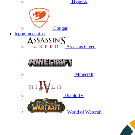
HyperX
Cougar
Ігрові всесвіти
Assasins Creed
Minecraft
Diablo IV
World of Warcraft