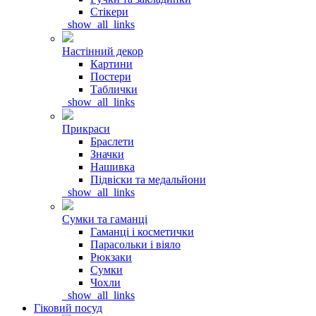
Стікери
_show_all_links
Настінний декор
Картини
Постери
Таблички
_show_all_links
Прикраси
Браслети
Значки
Нашивка
Підвіски та медальйони
_show_all_links
Сумки та гаманці
Гаманці і косметички
Парасольки і віяло
Рюкзаки
Сумки
Чохли
_show_all_links
Гіковий посуд