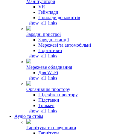
Маніпулятори
VR
Геймпади
Прилади до кокпітів
_show_all_links
Зарядні пристрої
Зарядні станції
Мережеві та автомобільні
Портативні
_show_all_links
Мережеве обладнання
Для Wi-Fi
_show_all_links
Організація простору
Підсвітка простору
Підставки
Тримачі
_show_all_links
Аудіо та стрім
Гарнітура та навушники
Гарнітури