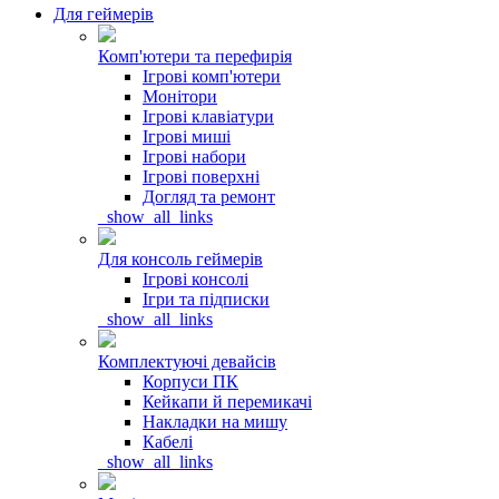
Для геймерів
Комп'ютери та перефирія
Ігрові комп'ютери
Монітори
Ігрові клавіатури
Ігрові миші
Ігрові набори
Ігрові поверхні
Догляд та ремонт
_show_all_links
Для консоль геймерів
Ігрові консолі
Ігри та підписки
_show_all_links
Комплектуючі девайсів
Корпуси ПК
Кейкапи й перемикачі
Накладки на мишу
Кабелі
_show_all_links