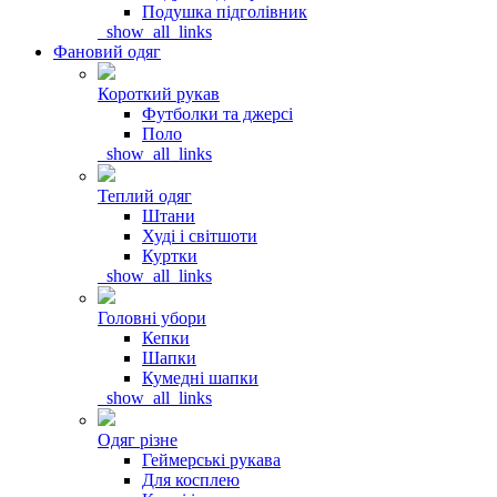
Подушка підголівник
_show_all_links
Фановий одяг
Короткий рукав
Футболки та джерсі
Поло
_show_all_links
Теплий одяг
Штани
Худі і світшоти
Куртки
_show_all_links
Головні убори
Кепки
Шапки
Кумедні шапки
_show_all_links
Одяг різне
Геймерські рукава
Для косплею