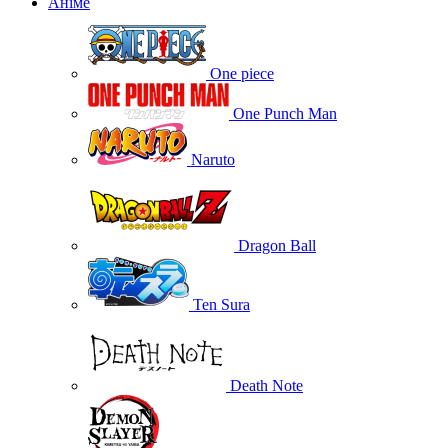
Аніме
One piece
One Punch Man
Naruto
Dragon Ball
Ten Sura
Death Note