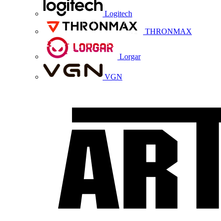
Logitech
THRONMAX
Lorgar
VGN