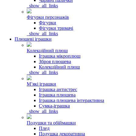
Чарівні палички
_show_all_links
Фігурки персонажів
Фігурки
Фігурки тримачі
_show_all_links
Плюшеві іграшки
Колекційний плюш
Іграшка мікроплюш
Зброя плюшева
Колекційний плюш
_show_all_links
Мʼякі іграшки
Іграшка антистрес
Іграшка плюшева
Іграшка плюшева інтерактивна
Сумка-іграшка
_show_all_links
Подушки та обіймашки
Плед
Подушка декоративна