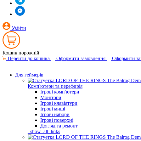
Увійти
Кошик порожній
Перейти до кошика
Оформити замовлення
Оформити за
Для геймерів
Комп'ютери та перефирія
Ігрові комп'ютери
Монітори
Ігрові клавіатури
Ігрові миші
Ігрові набори
Ігрові поверхні
Догляд та ремонт
_show_all_links