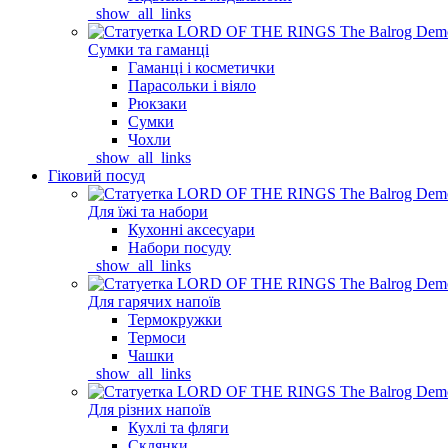
_show_all_links
Сумки та гаманці
Гаманці і косметички
Парасольки і віяло
Рюкзаки
Сумки
Чохли
_show_all_links
Гіковий посуд
Для їжі та набори
Кухонні аксесуари
Набори посуду
_show_all_links
Для гарячих напоїв
Термокружки
Термоси
Чашки
_show_all_links
Для різних напоїв
Кухлі та фляги
Склянки