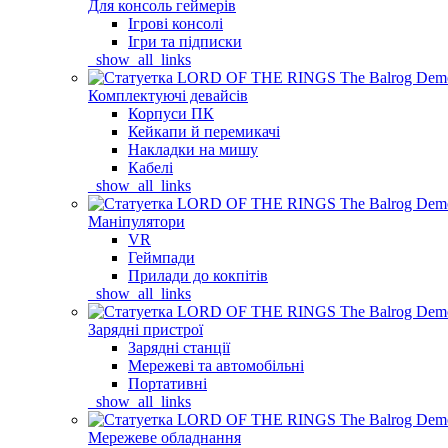
Для консоль геймерів
Ігрові консолі
Ігри та підписки
_show_all_links
Комплектуючі девайсів
Корпуси ПК
Кейкапи й перемикачі
Накладки на мишу
Кабелі
_show_all_links
Маніпулятори
VR
Геймпади
Прилади до кокпітів
_show_all_links
Зарядні пристрої
Зарядні станції
Мережеві та автомобільні
Портативні
_show_all_links
Мережеве обладнання