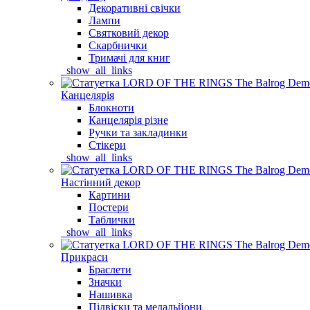
Декоративні свічки
Лампи
Святковий декор
Скарбнички
Тримачі для книг
_show_all_links
Канцелярія
Блокноти
Канцелярія різне
Ручки та закладинки
Стікери
_show_all_links
Настінний декор
Картини
Постери
Таблички
_show_all_links
Прикраси
Браслети
Значки
Нашивка
Підвіски та медальйони