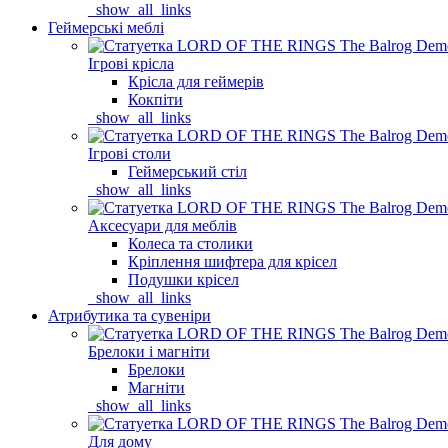
_show_all_links
Геймерські меблі
Ігрові крісла
Крісла для геймерів
Кокпіти
_show_all_links
Ігрові столи
Геймерський стіл
_show_all_links
Аксесуари для меблів
Колеса та столики
Кріплення шифтера для крісел
Подушки крісел
_show_all_links
Атрибутика та сувеніри
Брелоки і магніти
Брелоки
Магніти
_show_all_links
Для дому