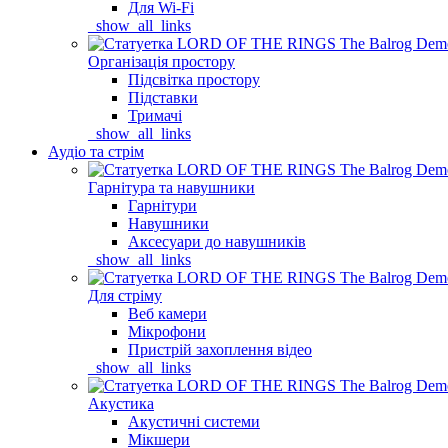
Для Wi-Fi
_show_all_links
Організація простору
Підсвітка простору
Підставки
Тримачі
_show_all_links
Аудіо та стрім
Гарнітура та навушники
Гарнітури
Навушники
Аксесуари до навушників
_show_all_links
Для стріму
Веб камери
Мікрофони
Пристрій захоплення відео
_show_all_links
Акустика
Акустичні системи
Мікшери