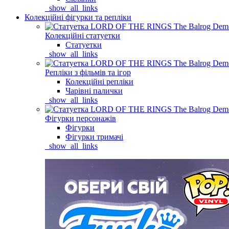
_show_all_links
Колекційні фігурки та репліки
Колекційні статуетки
Статуетки
_show_all_links
Репліки з фільмів та ігор
Колекційні репліки
Чарівні палички
_show_all_links
Фігурки персонажів
Фігурки
Фігурки тримачі
_show_all_links