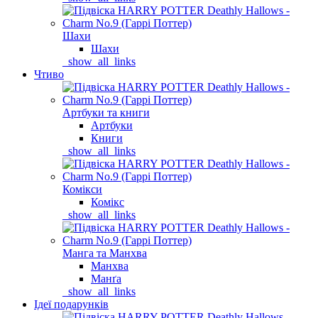
Шахи
Шахи
_show_all_links
Чтиво
Артбуки та книги
Артбуки
Книги
_show_all_links
Комікси
Комікс
_show_all_links
Манга та Манхва
Манхва
Манґа
_show_all_links
Ідеї подарунків