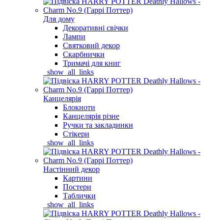
Для дому
Декоративні свічки
Лампи
Святковий декор
Скарбнички
Тримачі для книг
_show_all_links
Канцелярія
Блокноти
Канцелярія різне
Ручки та закладинки
Стікери
_show_all_links
Настінний декор
Картини
Постери
Таблички
_show_all_links