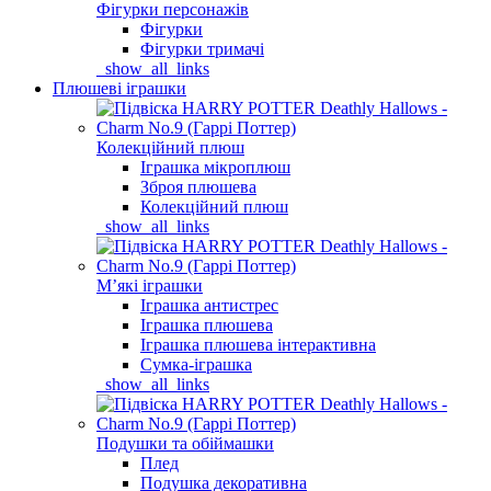
Фігурки персонажів
Фігурки
Фігурки тримачі
_show_all_links
Плюшеві іграшки
Колекційний плюш
Іграшка мікроплюш
Зброя плюшева
Колекційний плюш
_show_all_links
Мʼякі іграшки
Іграшка антистрес
Іграшка плюшева
Іграшка плюшева інтерактивна
Сумка-іграшка
_show_all_links
Подушки та обіймашки
Плед
Подушка декоративна