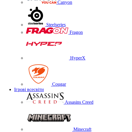
Canyon
Steelseries
Fragon
HyperX
Cougar
Ігрові всесвіти
Assasins Creed
Minecraft