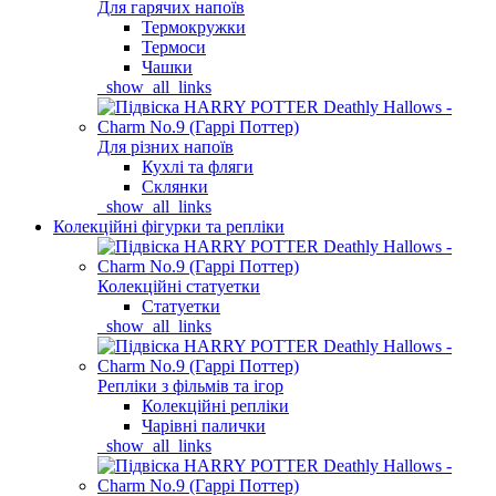
Для гарячих напоїв
Термокружки
Термоси
Чашки
_show_all_links
Для різних напоїв
Кухлі та фляги
Склянки
_show_all_links
Колекційні фігурки та репліки
Колекційні статуетки
Статуетки
_show_all_links
Репліки з фільмів та ігор
Колекційні репліки
Чарівні палички
_show_all_links