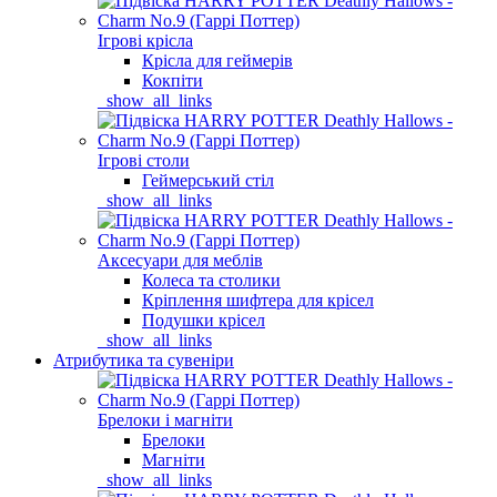
Ігрові крісла
Крісла для геймерів
Кокпіти
_show_all_links
Ігрові столи
Геймерський стіл
_show_all_links
Аксесуари для меблів
Колеса та столики
Кріплення шифтера для крісел
Подушки крісел
_show_all_links
Атрибутика та сувеніри
Брелоки і магніти
Брелоки
Магніти
_show_all_links