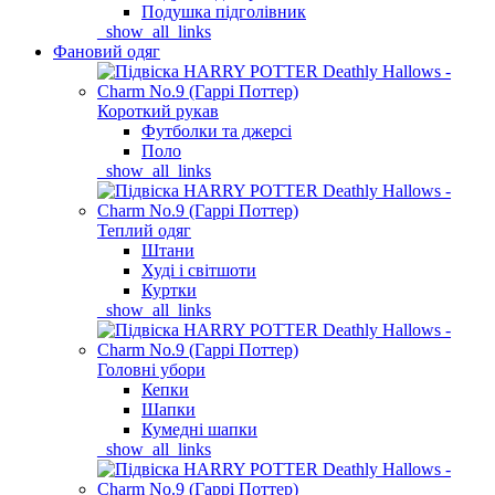
Подушка підголівник
_show_all_links
Фановий одяг
Короткий рукав
Футболки та джерсі
Поло
_show_all_links
Теплий одяг
Штани
Худі і світшоти
Куртки
_show_all_links
Головні убори
Кепки
Шапки
Кумедні шапки
_show_all_links