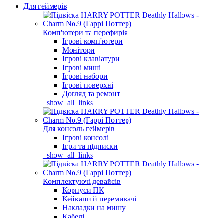
Для геймерів
Комп'ютери та перефирія
Ігрові комп'ютери
Монітори
Ігрові клавіатури
Ігрові миші
Ігрові набори
Ігрові поверхні
Догляд та ремонт
_show_all_links
Для консоль геймерів
Ігрові консолі
Ігри та підписки
_show_all_links
Комплектуючі девайсів
Корпуси ПК
Кейкапи й перемикачі
Накладки на мишу
Кабелі