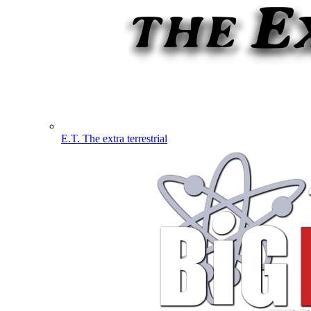
E.T. The extra terrestrial