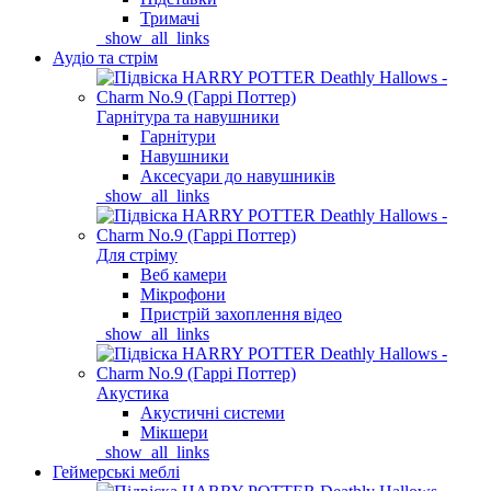
Тримачі
_show_all_links
Аудіо та стрім
Гарнітура та навушники
Гарнітури
Навушники
Аксесуари до навушників
_show_all_links
Для стріму
Веб камери
Мікрофони
Пристрій захоплення відео
_show_all_links
Акустика
Акустичні системи
Мікшери
_show_all_links
Геймерські меблі