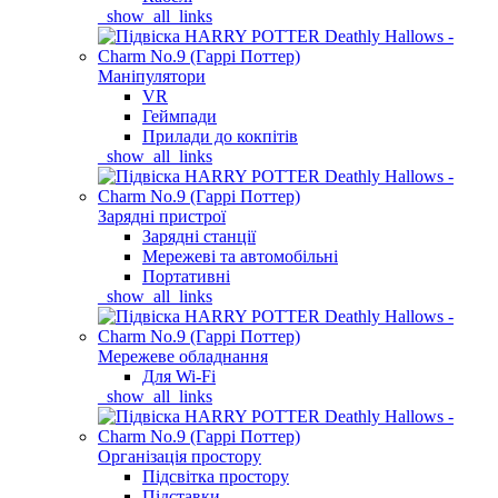
_show_all_links
Маніпулятори
VR
Геймпади
Прилади до кокпітів
_show_all_links
Зарядні пристрої
Зарядні станції
Мережеві та автомобільні
Портативні
_show_all_links
Мережеве обладнання
Для Wi-Fi
_show_all_links
Організація простору
Підсвітка простору
Підставки