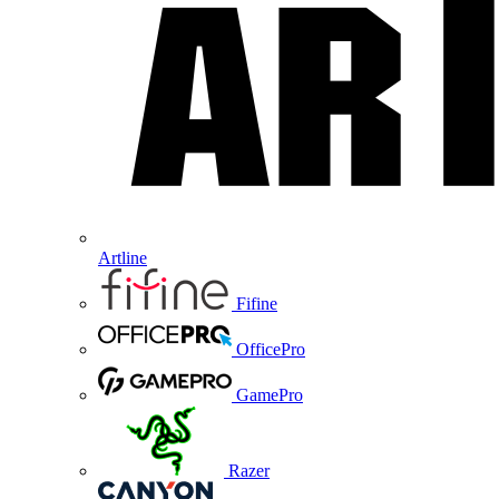
Artline
Fifine
OfficePro
GamePro
Razer