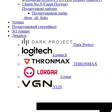
Подарункові набори
Подарунковий набір
_show_all_links
Уцінка
Подарунковий сертифікат
Усі товари
Девайси
Dark Project
Logitech
THRONMAX
Lorgar
VGN