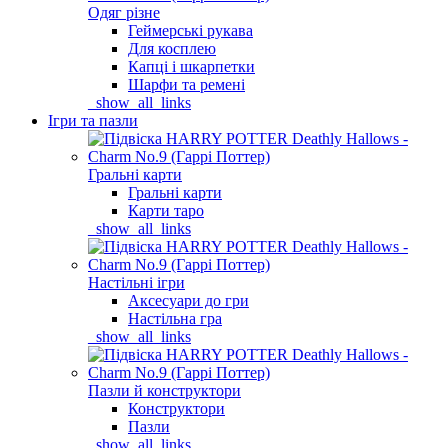
Одяг різне
Геймерські рукава
Для косплею
Капці і шкарпетки
Шарфи та ремені
_show_all_links
Ігри та пазли
Гральні карти
Гральні карти
Карти таро
_show_all_links
Настільні ігри
Аксесуари до гри
Настільна гра
_show_all_links
Пазли й конструктори
Конструктори
Пазли
_show_all_links