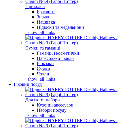
Прикраси
Браслети
Значки
Нашивка
Підвіски та медальйони
_show_all_links
Сумки та гаманці
Гаманці і косметички
Парасольки і віяло
Рюкзаки
Сумки
Чохли
_show_all_links
Гіковий посуд
Для їжі та набори
Кухонні аксесуари
Набори посуду
_show_all_links