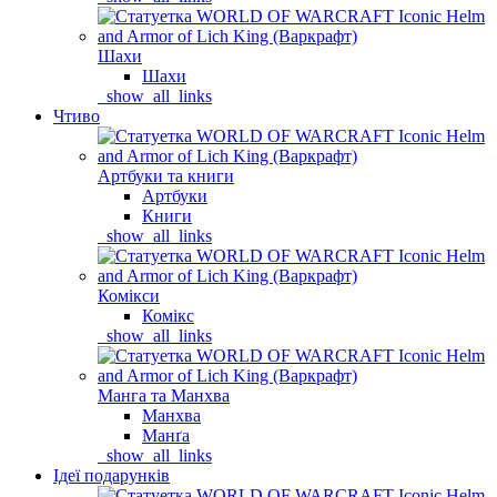
Шахи
Шахи
_show_all_links
Чтиво
Артбуки та книги
Артбуки
Книги
_show_all_links
Комікси
Комікс
_show_all_links
Манга та Манхва
Манхва
Манґа
_show_all_links
Ідеї подарунків