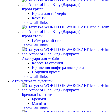
Ігрові крісла
Крісла для геймерів
Кокпіти
_show_all_links
Ігрові столи
Геймерський стіл
_show_all_links
Аксесуари для меблів
Колеса та столики
Кріплення шифтера для крісел
Подушки крісел
_show_all_links
Атрибутика та сувеніри
Брелоки і магніти
Брелоки
Магніти
_show_all_links