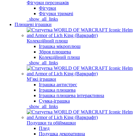
Фігурки персонажів
Фігурки
Фігурки тримачі
_show_all_links
Плюшеві іграшки
Колекційний плюш
Іграшка мікроплюш
Зброя плюшева
Колекційний плюш
_show_all_links
Мʼякі іграшки
Іграшка антистрес
Іграшка плюшева
Іграшка плюшева інтерактивна
Сумка-іграшка
_show_all_links
Подушки та обіймашки
Плед
Подушка декоративна