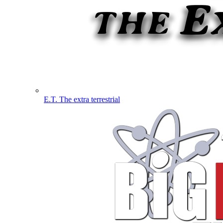
E.T. The extra terrestrial