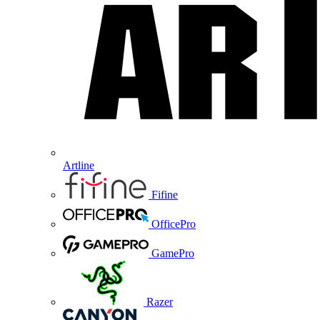
Artline
Fifine
OfficePro
GamePro
Razer