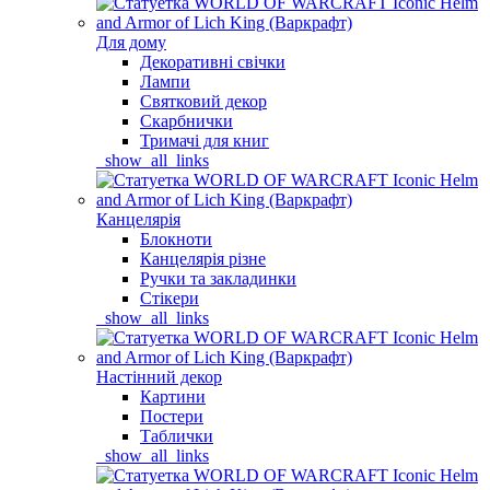
Для дому
Декоративні свічки
Лампи
Святковий декор
Скарбнички
Тримачі для книг
_show_all_links
Канцелярія
Блокноти
Канцелярія різне
Ручки та закладинки
Стікери
_show_all_links
Настінний декор
Картини
Постери
Таблички
_show_all_links