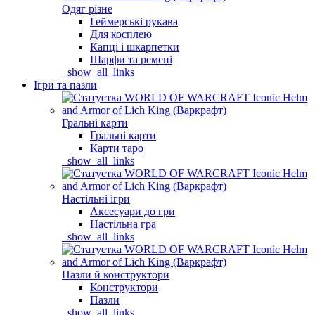
Одяг різне
Геймерські рукава
Для косплею
Капці і шкарпетки
Шарфи та ремені
_show_all_links
Ігри та пазли
Гральні карти
Гральні карти
Карти таро
_show_all_links
Настільні ігри
Аксесуари до гри
Настільна гра
_show_all_links
Пазли й конструктори
Конструктори
Пазли
_show_all_links