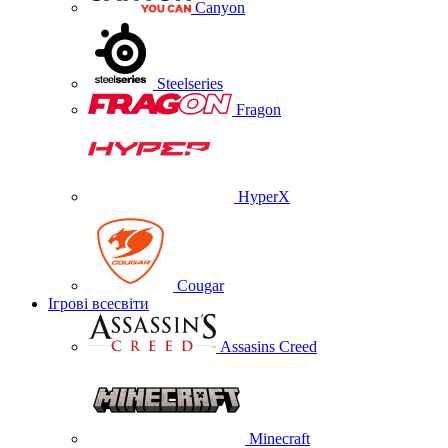
Canyon
Steelseries
Fragon
HyperX
Cougar
Ігрові всесвіти
Assasins Creed
Minecraft