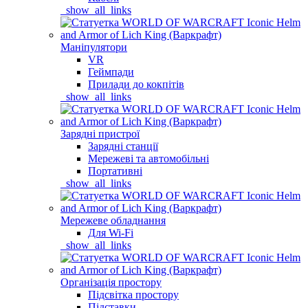
_show_all_links
Маніпулятори
VR
Геймпади
Прилади до кокпітів
_show_all_links
Зарядні пристрої
Зарядні станції
Мережеві та автомобільні
Портативні
_show_all_links
Мережеве обладнання
Для Wi-Fi
_show_all_links
Організація простору
Підсвітка простору
Підставки