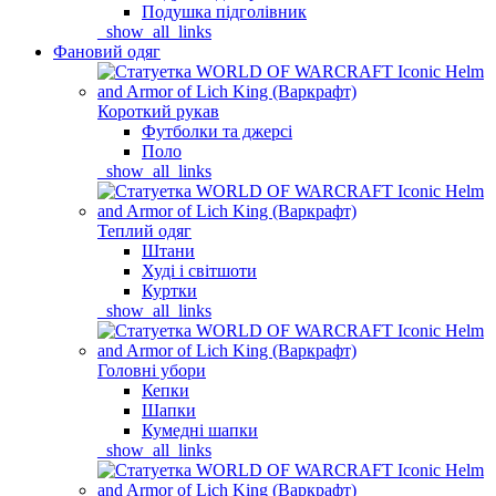
Подушка підголівник
_show_all_links
Фановий одяг
Короткий рукав
Футболки та джерсі
Поло
_show_all_links
Теплий одяг
Штани
Худі і світшоти
Куртки
_show_all_links
Головні убори
Кепки
Шапки
Кумедні шапки
_show_all_links