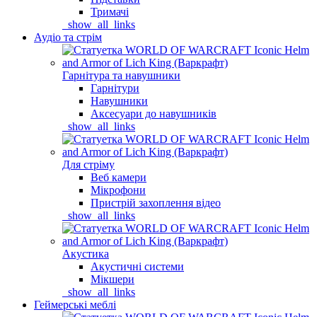
Тримачі
_show_all_links
Аудіо та стрім
Гарнітура та навушники
Гарнітури
Навушники
Аксесуари до навушників
_show_all_links
Для стріму
Веб камери
Мікрофони
Пристрій захоплення відео
_show_all_links
Акустика
Акустичні системи
Мікшери
_show_all_links
Геймерські меблі