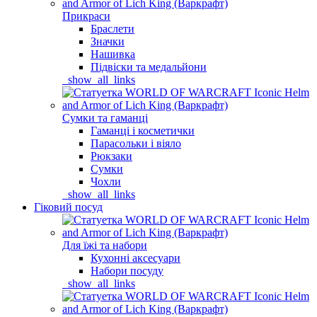
Прикраси
Браслети
Значки
Нашивка
Підвіски та медальйони
_show_all_links
Сумки та гаманці
Гаманці і косметички
Парасольки і віяло
Рюкзаки
Сумки
Чохли
_show_all_links
Гіковий посуд
Для їжі та набори
Кухонні аксесуари
Набори посуду
_show_all_links