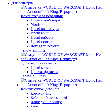
Для геймерів
Комп'ютери та перефирія
Ігрові комп'ютери
Монітори
Ігрові клавіатури
Ігрові миші
Ігрові набори
Ігрові поверхні
Догляд та ремонт
_show_all_links
Для консоль геймерів
Ігрові консолі
Ігри та підписки
_show_all_links
Комплектуючі девайсів
Корпуси ПК
Кейкапи й перемикачі
Накладки на мишу
Кабелі