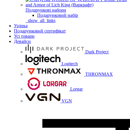
Подарункові набори
Подарунковий набір
_show_all_links
Уцінка
Подарунковий сертифікат
Усі товари
Девайси
Dark Project
Logitech
THRONMAX
Lorgar
VGN