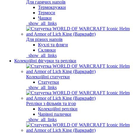
Для гарячих напоїв
Термокружки
Термоси
Чашки
_show_all_links
Для різних напоїв
Кухлі та фляги
Склянки
_show_all_links
Колекційні фігурки та репліки
Колекційні статуетки
Статуетки
_show_all_links
Репліки з фільмів та ігор
Колекційні репліки
Чарівні палички
_show_all_links