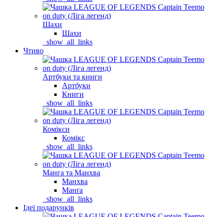
Шахи
Шахи
_show_all_links
Чтиво
Артбуки та книги
Артбуки
Книги
_show_all_links
Комікси
Комікс
_show_all_links
Манга та Манхва
Манхва
Манґа
_show_all_links
Ідеї подарунків