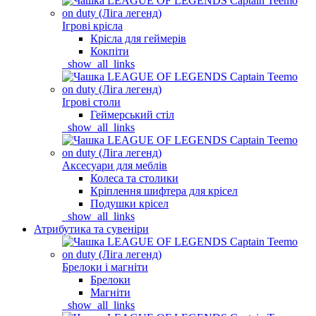
Ігрові крісла
Крісла для геймерів
Кокпіти
_show_all_links
Ігрові столи
Геймерський стіл
_show_all_links
Аксесуари для меблів
Колеса та столики
Кріплення шифтера для крісел
Подушки крісел
_show_all_links
Атрибутика та сувеніри
Брелоки і магніти
Брелоки
Магніти
_show_all_links