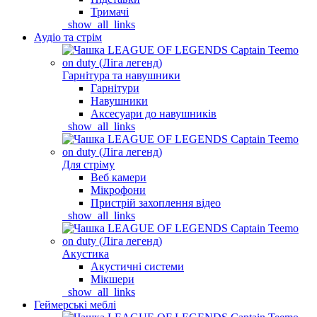
Тримачі
_show_all_links
Аудіо та стрім
Гарнітура та навушники
Гарнітури
Навушники
Аксесуари до навушників
_show_all_links
Для стріму
Веб камери
Мікрофони
Пристрій захоплення відео
_show_all_links
Акустика
Акустичні системи
Мікшери
_show_all_links
Геймерські меблі