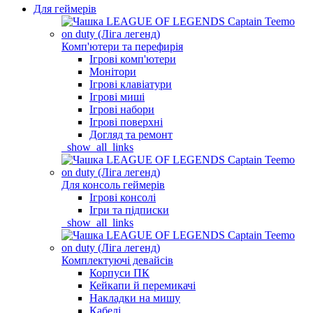
Для геймерів
Комп'ютери та перефирія
Ігрові комп'ютери
Монітори
Ігрові клавіатури
Ігрові миші
Ігрові набори
Ігрові поверхні
Догляд та ремонт
_show_all_links
Для консоль геймерів
Ігрові консолі
Ігри та підписки
_show_all_links
Комплектуючі девайсів
Корпуси ПК
Кейкапи й перемикачі
Накладки на мишу
Кабелі