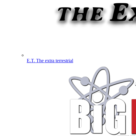
E.T. The extra terrestrial