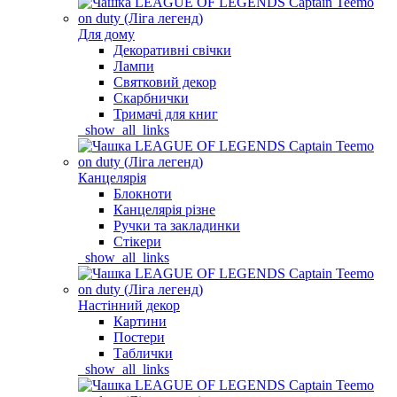
Для дому
Декоративні свічки
Лампи
Святковий декор
Скарбнички
Тримачі для книг
_show_all_links
Канцелярія
Блокноти
Канцелярія різне
Ручки та закладинки
Стікери
_show_all_links
Настінний декор
Картини
Постери
Таблички
_show_all_links