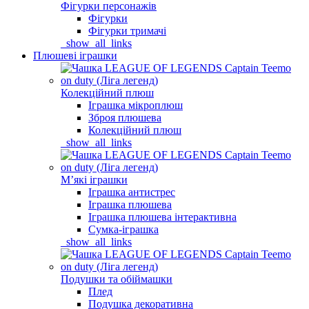
Фігурки персонажів
Фігурки
Фігурки тримачі
_show_all_links
Плюшеві іграшки
Колекційний плюш
Іграшка мікроплюш
Зброя плюшева
Колекційний плюш
_show_all_links
Мʼякі іграшки
Іграшка антистрес
Іграшка плюшева
Іграшка плюшева інтерактивна
Сумка-іграшка
_show_all_links
Подушки та обіймашки
Плед
Подушка декоративна