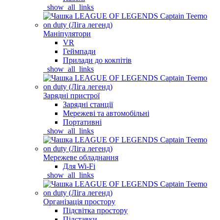
_show_all_links
Маніпулятори
VR
Геймпади
Прилади до кокпітів
_show_all_links
Зарядні пристрої
Зарядні станції
Мережеві та автомобільні
Портативні
_show_all_links
Мережеве обладнання
Для Wi-Fi
_show_all_links
Організація простору
Підсвітка простору
Підставки