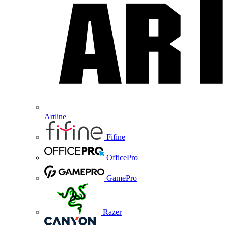
Artline
Fifine
OfficePro
GamePro
Razer