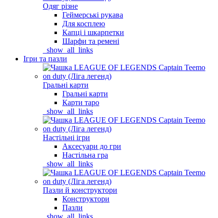
Одяг різне
Геймерські рукава
Для косплею
Капці і шкарпетки
Шарфи та ремені
_show_all_links
Ігри та пазли
Гральні карти
Гральні карти
Карти таро
_show_all_links
Настільні ігри
Аксесуари до гри
Настільна гра
_show_all_links
Пазли й конструктори
Конструктори
Пазли
_show_all_links