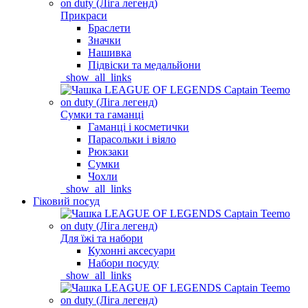
Прикраси
Браслети
Значки
Нашивка
Підвіски та медальйони
_show_all_links
Сумки та гаманці
Гаманці і косметички
Парасольки і віяло
Рюкзаки
Сумки
Чохли
_show_all_links
Гіковий посуд
Для їжі та набори
Кухонні аксесуари
Набори посуду
_show_all_links