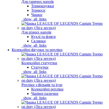
Для гарячих напоїв
Термокружки
Термоси
Чашки
_show_all_links
Для різних напоїв
Кухлі та фляги
Склянки
_show_all_links
Колекційні фігурки та репліки
Колекційні статуетки
Статуетки
_show_all_links
Репліки з фільмів та ігор
Колекційні репліки
Чарівні палички
_show_all_links