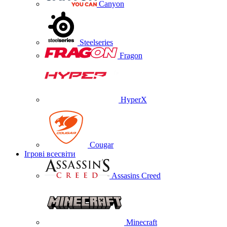
Canyon
Steelseries
Fragon
HyperX
Cougar
Ігрові всесвіти
Assasins Creed
Minecraft