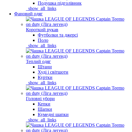
Подушка підголівник
_show_all_links
Фановий одяг
Короткий рукав
Футболки та джерсі
Поло
_show_all_links
Теплий одяг
Штани
Худі і світшоти
Куртки
_show_all_links
Головні убори
Кепки
Шапки
Кумедні шапки
_show_all_links