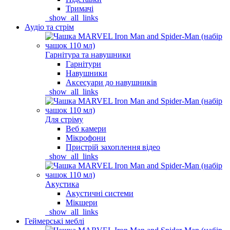
Тримачі
_show_all_links
Аудіо та стрім
Гарнітура та навушники
Гарнітури
Навушники
Аксесуари до навушників
_show_all_links
Для стріму
Веб камери
Мікрофони
Пристрій захоплення відео
_show_all_links
Акустика
Акустичні системи
Мікшери
_show_all_links
Геймерські меблі