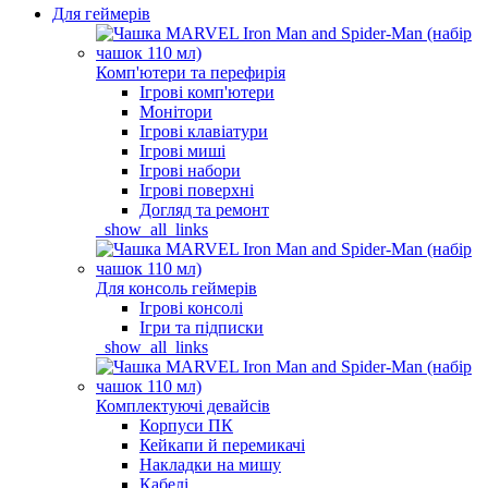
Для геймерів
Комп'ютери та перефирія
Ігрові комп'ютери
Монітори
Ігрові клавіатури
Ігрові миші
Ігрові набори
Ігрові поверхні
Догляд та ремонт
_show_all_links
Для консоль геймерів
Ігрові консолі
Ігри та підписки
_show_all_links
Комплектуючі девайсів
Корпуси ПК
Кейкапи й перемикачі
Накладки на мишу
Кабелі