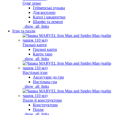
Одяг різне
Геймерські рукава
Для косплею
Капці і шкарпетки
Шарфи та ремені
_show_all_links
Ігри та пазли
Гральні карти
Гральні карти
Карти таро
_show_all_links
Настільні ігри
Аксесуари до гри
Настільна гра
_show_all_links
Пазли й конструктори
Конструктори
Пазли
_show_all_links