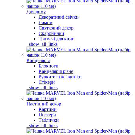
Для дому
Декоративні свічки
Лампи
Святковий декор
Скарбнички
Тримачі для книг
_show_all_links
Канцелярія
Блокноти
Канцелярія різне
Ручки та закладинки
Стікери
_show_all_links
Настінний декор
Картини
Постери
Таблички
_show_all_links