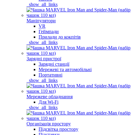
_show_all_links
Маніпулятори
VR
Геймпади
Прилади до кокпітів
_show_all_links
Зарядні пристрої
Зарядні станції
Мережеві та автомобільні
Портативні
_show_all_links
Мережеве обладнання
Для Wi-Fi
_show_all_links
Організація простору
Підсвітка простору
Підставки