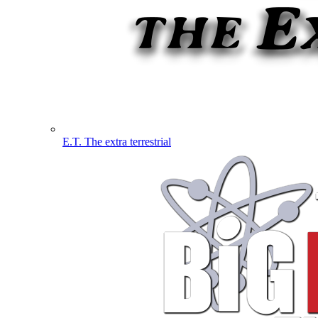
E.T. The extra terrestrial