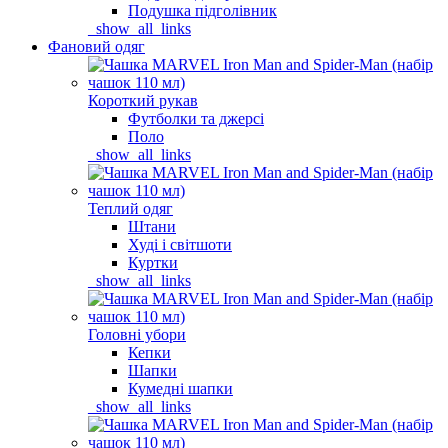
Подушка підголівник
_show_all_links
Фановий одяг
Короткий рукав
Футболки та джерсі
Поло
_show_all_links
Теплий одяг
Штани
Худі і світшоти
Куртки
_show_all_links
Головні убори
Кепки
Шапки
Кумедні шапки
_show_all_links