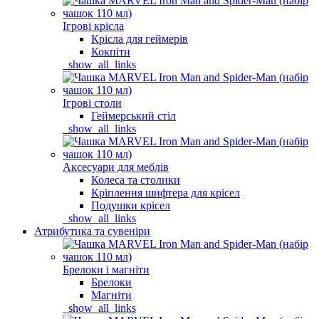
Ігрові крісла
Крісла для геймерів
Кокпіти
_show_all_links
Ігрові столи
Геймерський стіл
_show_all_links
Аксесуари для меблів
Колеса та столики
Кріплення шифтера для крісел
Подушки крісел
_show_all_links
Атрибутика та сувеніри
Брелоки і магніти
Брелоки
Магніти
_show_all_links