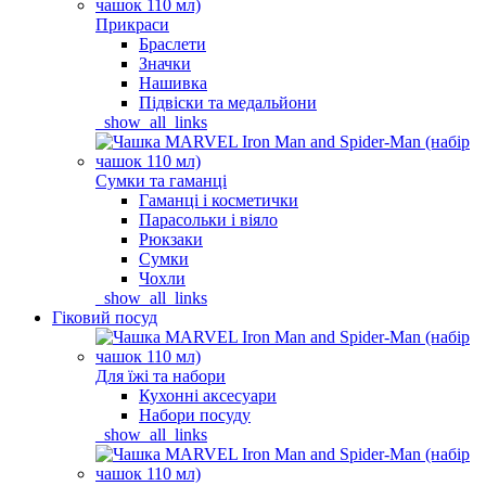
Прикраси
Браслети
Значки
Нашивка
Підвіски та медальйони
_show_all_links
Сумки та гаманці
Гаманці і косметички
Парасольки і віяло
Рюкзаки
Сумки
Чохли
_show_all_links
Гіковий посуд
Для їжі та набори
Кухонні аксесуари
Набори посуду
_show_all_links