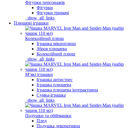
Фігурки персонажів
Фігурки
Фігурки тримачі
_show_all_links
Плюшеві іграшки
Колекційний плюш
Іграшка мікроплюш
Зброя плюшева
Колекційний плюш
_show_all_links
Мʼякі іграшки
Іграшка антистрес
Іграшка плюшева
Іграшка плюшева інтерактивна
Сумка-іграшка
_show_all_links
Подушки та обіймашки
Плед
Подушка декоративна