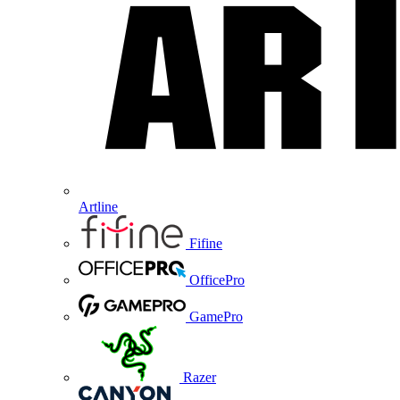
Artline
Fifine
OfficePro
GamePro
Razer