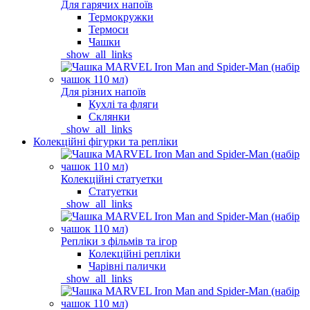
Для гарячих напоїв
Термокружки
Термоси
Чашки
_show_all_links
Для різних напоїв
Кухлі та фляги
Склянки
_show_all_links
Колекційні фігурки та репліки
Колекційні статуетки
Статуетки
_show_all_links
Репліки з фільмів та ігор
Колекційні репліки
Чарівні палички
_show_all_links