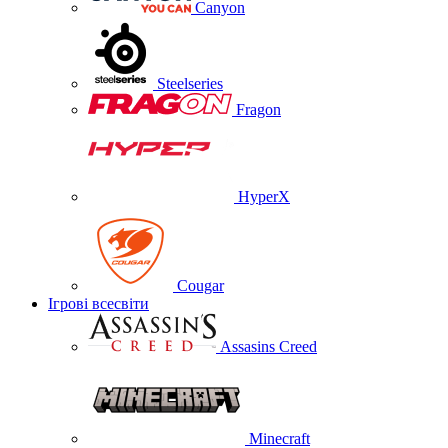
Canyon
Steelseries
Fragon
HyperX
Cougar
Ігрові всесвіти
Assasins Creed
Minecraft