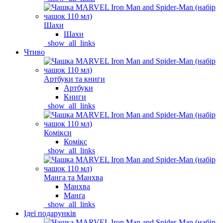
Шахи
Шахи
_show_all_links
Чтиво
Артбуки та книги
Артбуки
Книги
_show_all_links
Комікси
Комікс
_show_all_links
Манга та Манхва
Манхва
Манґа
_show_all_links
Ідеї подарунків