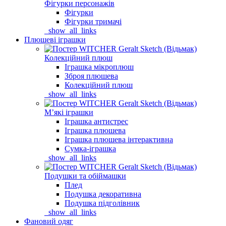
Фігурки персонажів
Фігурки
Фігурки тримачі
_show_all_links
Плюшеві іграшки
Колекційний плюш
Іграшка мікроплюш
Зброя плюшева
Колекційний плюш
_show_all_links
Мʼякі іграшки
Іграшка антистрес
Іграшка плюшева
Іграшка плюшева інтерактивна
Сумка-іграшка
_show_all_links
Подушки та обіймашки
Плед
Подушка декоративна
Подушка підголівник
_show_all_links
Фановий одяг