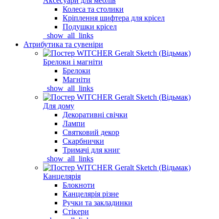
Аксесуари для меблів
Колеса та столики
Кріплення шифтера для крісел
Подушки крісел
_show_all_links
Атрибутика та сувеніри
Брелоки і магніти
Брелоки
Магніти
_show_all_links
Для дому
Декоративні свічки
Лампи
Святковий декор
Скарбнички
Тримачі для книг
_show_all_links
Канцелярія
Блокноти
Канцелярія різне
Ручки та закладинки
Стікери