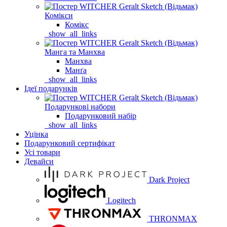
Комікси
Комікс
_show_all_links
Манга та Манхва
Манхва
Манґа
_show_all_links
Ідеї подарунків
Подарункові набори
Подарунковий набір
_show_all_links
Уцінка
Подарунковий сертифікат
Усі товари
Девайси
Dark Project
Logitech
THRONMAX