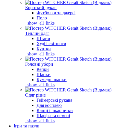
Короткий рукав
Футболки та джерсі
Поло
_show_all_links
Теплий одяг
Штани
Худі і світшоти
Куртки
_show_all_links
Головні убори
Кепки
Шапки
Кумедні шапки
_show_all_links
Одяг різне
Геймерські рукава
Для косплею
Капці і шкарпетки
Шарфи та ремені
_show_all_links
Ігри та пазли