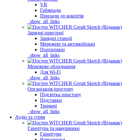
VR
Геймпади
Прилади до кокпітів
_show_all_links
Зарядні пристрої
Зарядні станції
Мережеві та автомобільні
Портативні
_show_all_links
Мережеве обладнання
Для Wi-Fi
_show_all_links
Організація простору
Підсвітка простору
Підставки
Тримачі
_show_all_links
Аудіо та стрім
Гарнітура та навушники
Гарнітури
Навушники