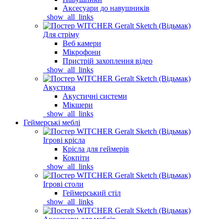
Аксесуари до навушників
_show_all_links
Для стріму
Веб камери
Мікрофони
Пристрій захоплення відео
_show_all_links
Акустика
Акустичні системи
Мікшери
_show_all_links
Геймерські меблі
Ігрові крісла
Крісла для геймерів
Кокпіти
_show_all_links
Ігрові столи
Геймерський стіл
_show_all_links