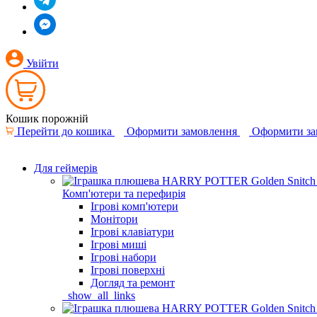
Увійти
Кошик порожній
Перейти до кошика
Оформити замовлення
Оформити за
Для геймерів
Комп'ютери та перефирія
Ігрові комп'ютери
Монітори
Ігрові клавіатури
Ігрові миші
Ігрові набори
Ігрові поверхні
Догляд та ремонт
_show_all_links