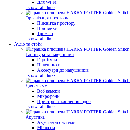
Для Wi-Fi
_show_all_links
Організація простору
Підсвітка простору
Підставки
Тримачі
_show_all_links
Аудіо та стрім
Гарнітура та навушники
Гарнітури
Навушники
Аксесуари до навушників
_show_all_links
Для стріму
Веб камери
Мікрофони
Пристрій захоплення відео
_show_all_links
Акустика
Акустичні системи
Мікшери