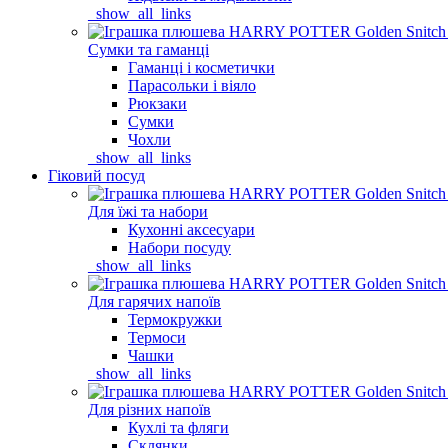
_show_all_links
Сумки та гаманці
Гаманці і косметички
Парасольки і віяло
Рюкзаки
Сумки
Чохли
_show_all_links
Гіковий посуд
Для їжі та набори
Кухонні аксесуари
Набори посуду
_show_all_links
Для гарячих напоїв
Термокружки
Термоси
Чашки
_show_all_links
Для різних напоїв
Кухлі та фляги
Склянки