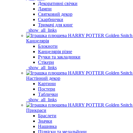
Декоративні свічки
Лампи
Святковий декор
Скарбнички
Тримачі для книг
_show_all_links
Канцелярія
Блокноти
Канцелярія різне
Ручки та закладинки
Стікери
_show_all_links
Настінний декор
Картини
Постери
Таблички
_show_all_links
Прикраси
Браслети
Значки
Нашивка
Підвіски та медальйони