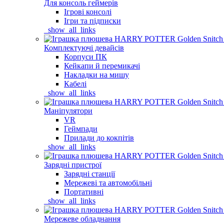
Для консоль геймерів
Ігрові консолі
Ігри та підписки
_show_all_links
Комплектуючі девайсів
Корпуси ПК
Кейкапи й перемикачі
Накладки на мишу
Кабелі
_show_all_links
Маніпулятори
VR
Геймпади
Прилади до кокпітів
_show_all_links
Зарядні пристрої
Зарядні станції
Мережеві та автомобільні
Портативні
_show_all_links
Мережеве обладнання