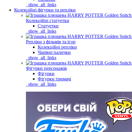
_show_all_links
Колекційні фігурки та репліки
Колекційні статуетки
Статуетки
_show_all_links
Репліки з фільмів та ігор
Колекційні репліки
Чарівні палички
_show_all_links
Фігурки персонажів
Фігурки
Фігурки тримачі
_show_all_links