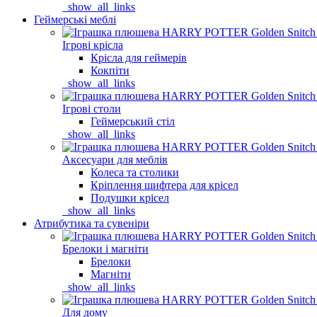
_show_all_links
Геймерські меблі
Ігрові крісла
Крісла для геймерів
Кокпіти
_show_all_links
Ігрові столи
Геймерський стіл
_show_all_links
Аксесуари для меблів
Колеса та столики
Кріплення шифтера для крісел
Подушки крісел
_show_all_links
Атрибутика та сувеніри
Брелоки і магніти
Брелоки
Магніти
_show_all_links
Для дому